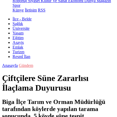
Röportaj
Siyaset
Kültür Ve Sanat
Ekonomi
Dünya
Magazin
Spor
Künye
İletişim
RSS
İlçe - Belde
Sağlık
Üniversite
Yaşam
Eğitim
Asayiş
Emlak
Turizm
Resmî İlan
Anasayfa
Gündem
Çiftçilere Süne Zararlısı
İlaçlama Duyurusu
Biga İlçe Tarım ve Orman Müdürlüğü
tarafından köylerde yapılan tarama
sonucunda 5 köyde süne tespit