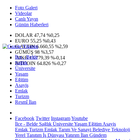
Foto Galeri
Videolar
Canlı Yayın
Günün Haberleri
DOLAR
47,74
%0,25
EURO
55,25
%0,43
G.ALTIN
6.660,55
%2,59
GÜMÜŞ
98
%3,57
İlçe - Belde
IMKB
13.779,39
%-0,14
Sağlık
BITCOIN
64.826
%-0,27
Üniversite
Yaşam
Eğitim
Asayiş
Emlak
Turizm
Resmî İlan
Facebook
Twitter
Instagram
Youtube
İlçe - Belde
Sağlık
Üniversite
Yaşam
Eğitim
Asayiş
Emlak
Turizm
Emlak
Tarım Ve Sanayi
Belediye
Teknoloji
Yerel
Tanıtım
İş Dünyası
Yatırım
İlan
Gündem