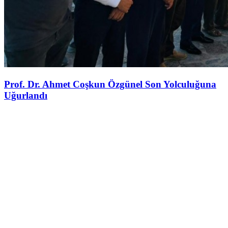
Prof. Dr. Ahmet Coşkun Özgünel Son Yolculuğuna
Uğurlandı