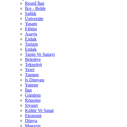
Resmî İlan
İlçe - Belde
Sağlık
Üniversite
Yaşam
Eğitim
Asayiş
Emlak
Turizm
Emlak
Tarım Ve Sanayi
Belediye
Teknoloji
Yerel
Tanıtım
İş Dünyası
Yatırım
İlan
Gündem
Röportaj
Siyaset
Kültür Ve Sanat
Ekonomi
Dünya
Magazin