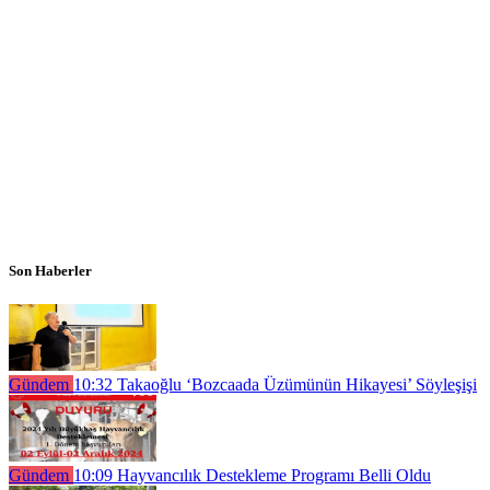
Son Haberler
Gündem
10:32
Takaoğlu ‘Bozcaada Üzümünün Hikayesi’ Söyleşişi
Gündem
10:09
Hayvancılık Destekleme Programı Belli Oldu