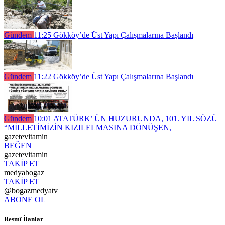
Gündem
11:25
Gökköy’de Üst Yapı Çalışmalarına Başlandı
Gündem
11:22
Gökköy’de Üst Yapı Çalışmalarına Başlandı
Gündem
10:01
ATATÜRK’ ÜN HUZURUNDA, 101. YIL SÖZÜ
“MİLLETİMİZİN KIZILELMASINA DÖNÜŞEN,
gazetevitamin
BEĞEN
gazetevitamin
TAKİP ET
medyabogaz
TAKİP ET
@bogazmedyatv
ABONE OL
Resmî İlanlar