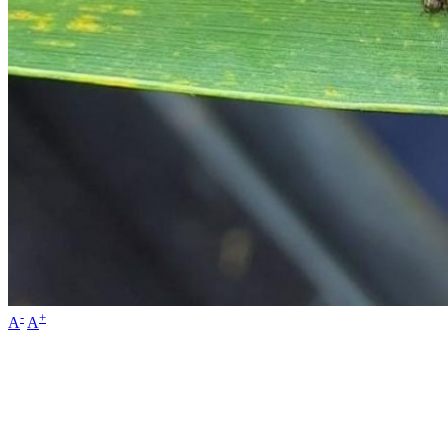
-
+
A
A