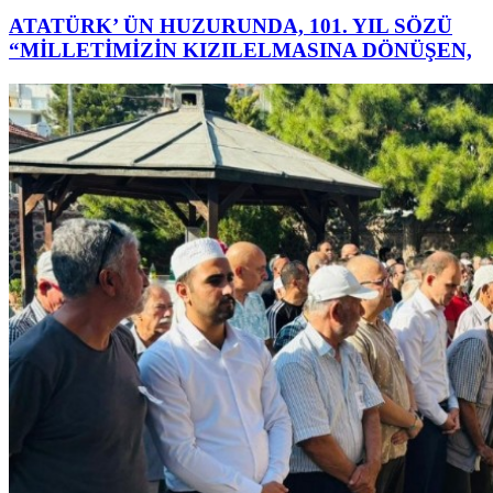
ATATÜRK’ ÜN HUZURUNDA, 101. YIL SÖZÜ
“MİLLETİMİZİN KIZILELMASINA DÖNÜŞEN,