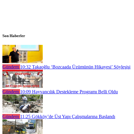
Son Haberler
Gündem
10:32
Takaoğlu ‘Bozcaada Üzümünün Hikayesi’ Söyleşişi
Gündem
10:09
Hayvancılık Destekleme Programı Belli Oldu
Gündem
11:25
Gökköy’de Üst Yapı Çalışmalarına Başlandı