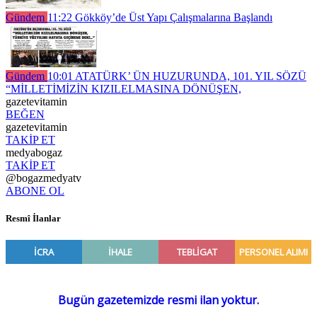
Gündem
11:22
Gökköy’de Üst Yapı Çalışmalarına Başlandı
Gündem
10:01
ATATÜRK’ ÜN HUZURUNDA, 101. YIL SÖZÜ
“MİLLETİMİZİN KIZILELMASINA DÖNÜŞEN,
gazetevitamin
BEĞEN
gazetevitamin
TAKİP ET
medyabogaz
TAKİP ET
@bogazmedyatv
ABONE OL
Resmî İlanlar