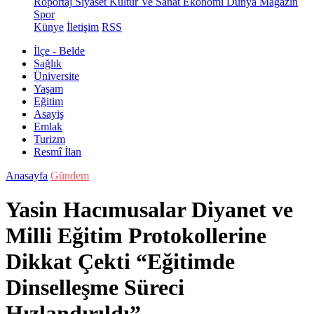
Röportaj
Siyaset
Kültür Ve Sanat
Ekonomi
Dünya
Magazin
Spor
Künye
İletişim
RSS
İlçe - Belde
Sağlık
Üniversite
Yaşam
Eğitim
Asayiş
Emlak
Turizm
Resmî İlan
Anasayfa
Gündem
Yasin Hacımusalar Diyanet ve
Milli Eğitim Protokollerine
Dikkat Çekti “Eğitimde
Dinselleşme Süreci
Hızlandırıldı”