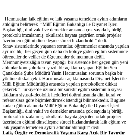
Hcımusalar, laik eğitim ve laik yaşama temelden aykırı adımların
atıldığını belirterek “Millî Eğitim Bakanlığı ile Diyanet İşleri
Başkanlığı, dini vakıf ve dernekler arasında çok sayıda iş birliği
protokolü imzalanmış, okullarda hayata geçirilen ortak projeler
üzerinden eğitimi dinselleşme süreci hızlandırıldı” dedi.
Sınav sistemlerinde yaşanan sorunlar, öğretmenler arasında yapılan
ayrımcılık, her geçen gün daha da kötüye giden eğitim sisteminde
öğrenciler de veliler de öğretmenler de memnun değil.
Memnuniyetsizliğin tavan yaptığı bir sistemde her geçen gün yeni
atılımlar konuşulurken yazılı bir açıklama yapan Eğitim Sen
Çanakkale Şube Müdürü Yasin Hacımusalar, sorunun başka bir
yönüne dikkat çekti. Hacımusalar açıklamasında Diyanet İşleri ile
Milli Eğitim Müdürlüğü arasında yapılan protokollere dikkat
çekerek “Türkiye’de uzunca bir süredir eğitim sisteminin siyasi
iktidarın siyasal-ideolojik hedefleri doğrultusunda dini kural ve
referanslara göre biçimlendirmek istendiği bilinmektedir. Bugüne
kadar eğitim alanında Millî Eğitim Bakanlığı ile Diyanet İşleri
Başkanlığı, dini vakıf ve dernekler arasında çok sayıda iş birliği
protokolü imzalanmış, okullarda hayata geçirilen ortak projeler
üzerinden eğitimi dinselleşme süreci hızlandırılarak laik eğitim ve
laik yaşama temelden aykırı adımlar atılmıştır” dedi.
Laik, Özgür ve Demokratik Yaşama Karşı Açık Bir Tavırdır