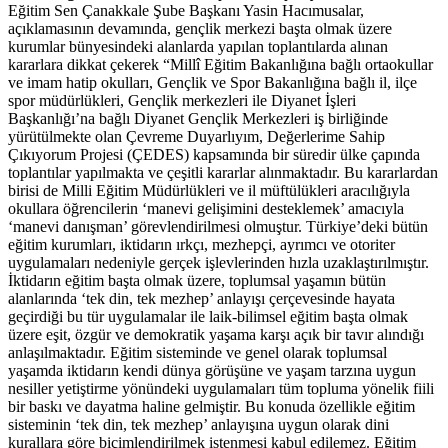
Eğitim Sen Çanakkale Şube Başkanı Yasin Hacımusalar,
açıklamasının devamında, gençlik merkezi başta olmak üzere
kurumlar bünyesindeki alanlarda yapılan toplantılarda alınan
kararlara dikkat çekerek “Millî Eğitim Bakanlığına bağlı ortaokullar
ve imam hatip okulları, Gençlik ve Spor Bakanlığına bağlı il, ilçe
spor müdürlükleri, Gençlik merkezleri ile Diyanet İşleri
Başkanlığı’na bağlı Diyanet Gençlik Merkezleri iş birliğinde
yürütülmekte olan Çevreme Duyarlıyım, Değerlerime Sahip
Çıkıyorum Projesi (ÇEDES) kapsamında bir süredir ülke çapında
toplantılar yapılmakta ve çeşitli kararlar alınmaktadır. Bu kararlardan
birisi de Milli Eğitim Müdürlükleri ve il müftülükleri aracılığıyla
okullara öğrencilerin ‘manevi gelişimini desteklemek’ amacıyla
‘manevi danışman’ görevlendirilmesi olmuştur. Türkiye’deki bütün
eğitim kurumları, iktidarın ırkçı, mezhepçi, ayrımcı ve otoriter
uygulamaları nedeniyle gerçek işlevlerinden hızla uzaklaştırılmıştır.
İktidarın eğitim başta olmak üzere, toplumsal yaşamın bütün
alanlarında ‘tek din, tek mezhep’ anlayışı çerçevesinde hayata
geçirdiği bu tür uygulamalar ile laik-bilimsel eğitim başta olmak
üzere eşit, özgür ve demokratik yaşama karşı açık bir tavır alındığı
anlaşılmaktadır. Eğitim sisteminde ve genel olarak toplumsal
yaşamda iktidarın kendi dünya görüşüne ve yaşam tarzına uygun
nesiller yetiştirme yönündeki uygulamaları tüm topluma yönelik fiili
bir baskı ve dayatma haline gelmiştir. Bu konuda özellikle eğitim
sisteminin ‘tek din, tek mezhep’ anlayışına uygun olarak dini
kurallara göre biçimlendirilmek istenmesi kabul edilemez. Eğitim