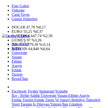
Foto Galeri
Videolar
Canlı Yayın
Günün Haberleri
DOLAR
47,70
%0,17
EURO
55,21
%0,37
G.ALTIN
6.647,74
%2,39
GÜMÜŞ
97
%3,26
İlçe - Belde
IMKB
13.779,39
%-0,14
Sağlık
BITCOIN
64.840
%0,64
Üniversite
Yaşam
Eğitim
Asayiş
Emlak
Turizm
Resmî İlan
Facebook
Twitter
Instagram
Youtube
İlçe - Belde
Sağlık
Üniversite
Yaşam
Eğitim
Asayiş
Emlak
Turizm
Emlak
Tarım Ve Sanayi
Belediye
Teknoloji
Yerel
Tanıtım
İş Dünyası
Yatırım
İlan
Gündem