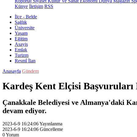
Röportaj
Siyaset
Kültür Ve Sanat
Ekonomi
Dünya
Magazin
Sp
Künye
İletişim
RSS
İlçe - Belde
Sağlık
Üniversite
Yaşam
Eğitim
Asayiş
Emlak
Turizm
Resmî İlan
Anasayfa
Gündem
Kardeş Kent Elçisi Başvurular
Çanakkale Belediyesi ve Almanya'daki Kar
devam ediyor.
2023-6-9 16:24:06
Yayınlanma
2023-6-9 16:24:06
Güncelleme
0
Yorum