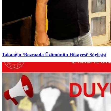
Takaoğlu ‘Bozcaada Üzümünün Hikayesi’ Söyleşişi