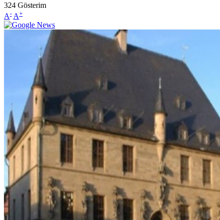
324
Gösterim
-
+
A
A