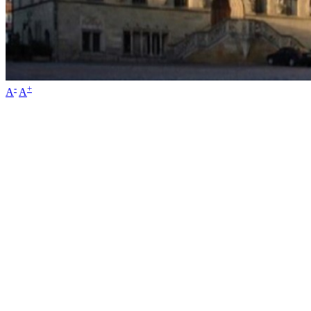
-
+
A
A