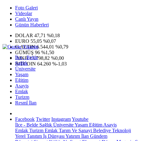
Foto Galeri
Videolar
Canlı Yayın
Günün Haberleri
DOLAR
47,71
%0,18
EURO
55,05
%0,07
G.ALTIN
6.544,01
%0,79
GÜMÜŞ
96
%1,50
İlçe - Belde
IMKB
13.798,82
%0,00
Sağlık
BITCOIN
64.260
%-1,03
Üniversite
Yaşam
Eğitim
Asayiş
Emlak
Turizm
Resmî İlan
Facebook
Twitter
Instagram
Youtube
İlçe - Belde
Sağlık
Üniversite
Yaşam
Eğitim
Asayiş
Emlak
Turizm
Emlak
Tarım Ve Sanayi
Belediye
Teknoloji
Yerel
Tanıtım
İş Dünyası
Yatırım
İlan
Gündem