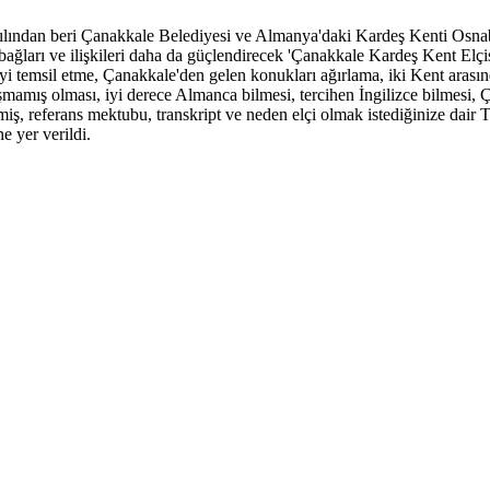
yılından beri Çanakkale Belediyesi ve Almanya'daki Kardeş Kenti Osna
ağları ve ilişkileri daha da güçlendirecek 'Çanakkale Kardeş Kent Elçis
yi temsil etme, Çanakkale'den gelen konukları ağırlama, iki Kent arasın
amış olması, iyi derece Almanca bilmesi, tercihen İngilizce bilmesi, Ça
iş, referans mektubu, transkript ve neden elçi olmak istediğinize dai
e yer verildi.