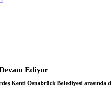
or
ı Devam Ediyor
deş Kenti Osnabrück Belediyesi arasında dü