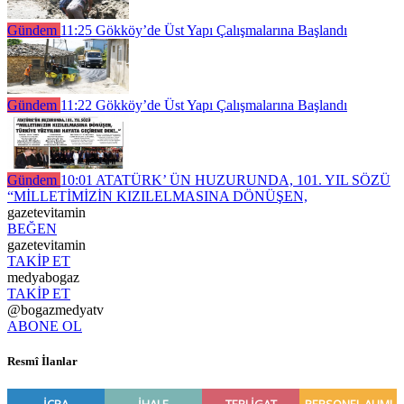
Gündem
11:25
Gökköy’de Üst Yapı Çalışmalarına Başlandı
Gündem
11:22
Gökköy’de Üst Yapı Çalışmalarına Başlandı
Gündem
10:01
ATATÜRK’ ÜN HUZURUNDA, 101. YIL SÖZÜ
“MİLLETİMİZİN KIZILELMASINA DÖNÜŞEN,
gazetevitamin
BEĞEN
gazetevitamin
TAKİP ET
medyabogaz
TAKİP ET
@bogazmedyatv
ABONE OL
Resmî İlanlar