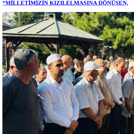
“MİLLETİMİZİN KIZILELMASINA DÖNÜŞEN,