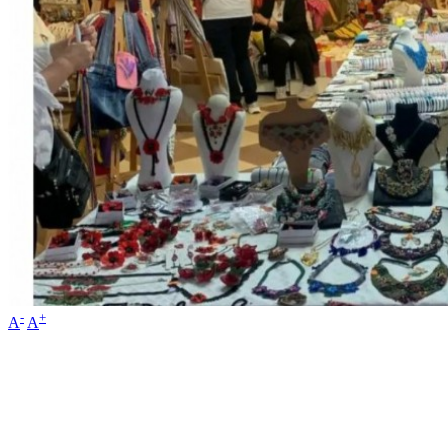
-
+
A
A