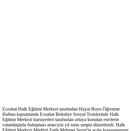
Eceabat Halk Eğitimi Merkezi tarafından Hayat Boyu Öğrenme
Haftası kapsamında Eceabat Belediye Sosyal Tesislerinde Halk
Eğitimi Merkezi kursiyerleri tarafından ortaya konulan eserlerin
vatandaşlarla buluşması amacıyla yıl sonu sergisi düzenlendi. Halk
Eğitimi Merkezi Müdürü Fatih Mehmet Sever'in açılış konuşmasının