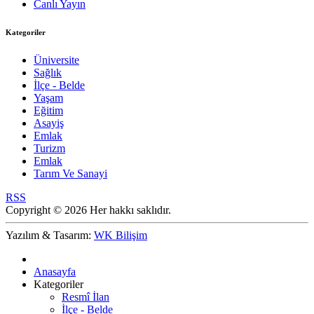
Canlı Yayın
Kategoriler
Üniversite
Sağlık
İlçe - Belde
Yaşam
Eğitim
Asayiş
Emlak
Turizm
Emlak
Tarım Ve Sanayi
RSS
Copyright © 2026 Her hakkı saklıdır.
Yazılım & Tasarım:
WK Bilişim
Anasayfa
Kategoriler
Resmî İlan
İlçe - Belde