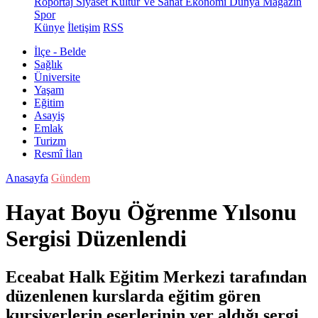
Röportaj
Siyaset
Kültür Ve Sanat
Ekonomi
Dünya
Magazin
Spor
Künye
İletişim
RSS
İlçe - Belde
Sağlık
Üniversite
Yaşam
Eğitim
Asayiş
Emlak
Turizm
Resmî İlan
Anasayfa
Gündem
Hayat Boyu Öğrenme Yılsonu
Sergisi Düzenlendi
Eceabat Halk Eğitim Merkezi tarafından
düzenlenen kurslarda eğitim gören
kursiyerlerin eserlerinin yer aldığı sergi