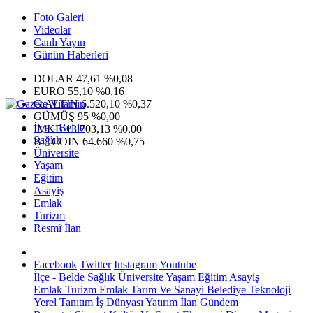
Foto Galeri
Videolar
Canlı Yayın
Günün Haberleri
DOLAR
47,61
%0,08
EURO
55,10
%0,16
G.ALTIN
6.520,10
%0,37
GÜMÜŞ
95
%0,00
İlçe - Belde
IMKB
13.703,13
%0,00
Sağlık
BITCOIN
64.660
%0,75
Üniversite
Yaşam
Eğitim
Asayiş
Emlak
Turizm
Resmî İlan
Facebook
Twitter
Instagram
Youtube
İlçe - Belde
Sağlık
Üniversite
Yaşam
Eğitim
Asayiş
Emlak
Turizm
Emlak
Tarım Ve Sanayi
Belediye
Teknoloji
Yerel
Tanıtım
İş Dünyası
Yatırım
İlan
Gündem