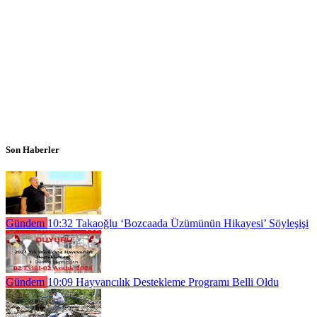
Son Haberler
Gündem
10:32
Takaoğlu ‘Bozcaada Üzümünün Hikayesi’ Söyleşişi
Gündem
10:09
Hayvancılık Destekleme Programı Belli Oldu