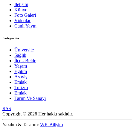
İletişim
Künye
Foto Galeri
Videolar
Canlı Yayın
Kategoriler
Üniversite
Sağlık
İlçe - Belde
Yaşam
Eğitim
Asayiş
Emlak
Turizm
Emlak
Tarım Ve Sanayi
RSS
Copyright © 2026 Her hakkı saklıdır.
Yazılım & Tasarım:
WK Bilişim