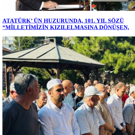
ATATÜRK’ ÜN HUZURUNDA, 101. YIL SÖZÜ
“MİLLETİMİZİN KIZILELMASINA DÖNÜŞEN,