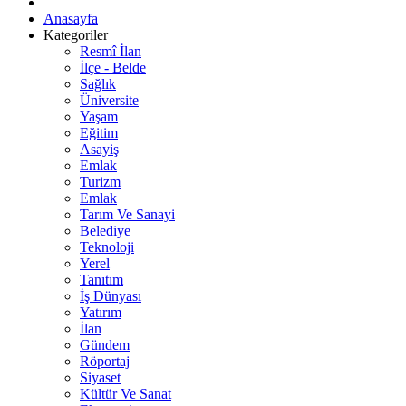
Anasayfa
Kategoriler
Resmî İlan
İlçe - Belde
Sağlık
Üniversite
Yaşam
Eğitim
Asayiş
Emlak
Turizm
Emlak
Tarım Ve Sanayi
Belediye
Teknoloji
Yerel
Tanıtım
İş Dünyası
Yatırım
İlan
Gündem
Röportaj
Siyaset
Kültür Ve Sanat