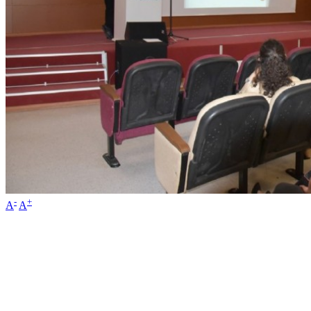
-
+
A
A