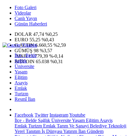
Foto Galeri
Videolar
Canlı Yayın
Günün Haberleri
DOLAR
47,74
%0,25
EURO
55,25
%0,43
G.ALTIN
6.660,55
%2,59
GÜMÜŞ
98
%3,57
İlçe - Belde
IMKB
13.779,39
%-0,14
Sağlık
BITCOIN
65.038
%0,31
Üniversite
Yaşam
Eğitim
Asayiş
Emlak
Turizm
Resmî İlan
Facebook
Twitter
Instagram
Youtube
İlçe - Belde
Sağlık
Üniversite
Yaşam
Eğitim
Asayiş
Emlak
Turizm
Emlak
Tarım Ve Sanayi
Belediye
Teknoloji
Yerel
Tanıtım
İş Dünyası
Yatırım
İlan
Gündem