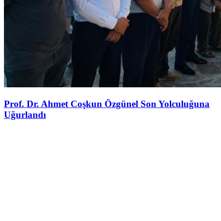
Prof. Dr. Ahmet Coşkun Özgünel Son Yolculuğuna
Uğurlandı