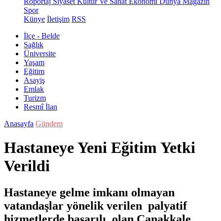
Röportaj
Siyaset
Kültür Ve Sanat
Ekonomi
Dünya
Magazin
Spor
Künye
İletişim
RSS
İlçe - Belde
Sağlık
Üniversite
Yaşam
Eğitim
Asayiş
Emlak
Turizm
Resmî İlan
Anasayfa
Gündem
Hastaneye Yeni Eğitim Yetki
Verildi
Hastaneye gelme imkanı olmayan
vatandaşlar yönelik verilen palyatif
hizmetlerde başarılı olan Çanakkale