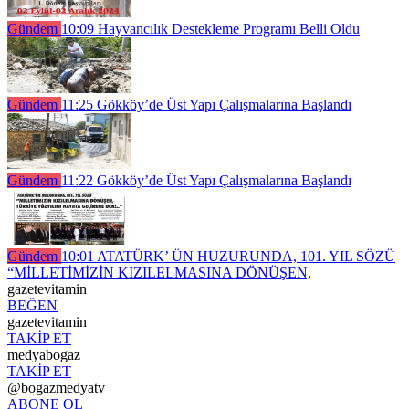
Gündem
10:09
Hayvancılık Destekleme Programı Belli Oldu
Gündem
11:25
Gökköy’de Üst Yapı Çalışmalarına Başlandı
Gündem
11:22
Gökköy’de Üst Yapı Çalışmalarına Başlandı
Gündem
10:01
ATATÜRK’ ÜN HUZURUNDA, 101. YIL SÖZÜ
“MİLLETİMİZİN KIZILELMASINA DÖNÜŞEN,
gazetevitamin
BEĞEN
gazetevitamin
TAKİP ET
medyabogaz
TAKİP ET
@bogazmedyatv
ABONE OL