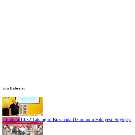
Son Haberler
Gündem
10:32
Takaoğlu ‘Bozcaada Üzümünün Hikayesi’ Söyleşişi