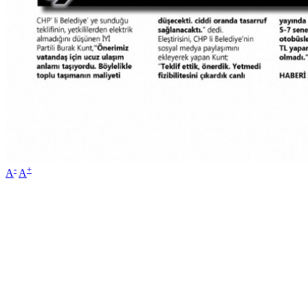
-
+
A
A