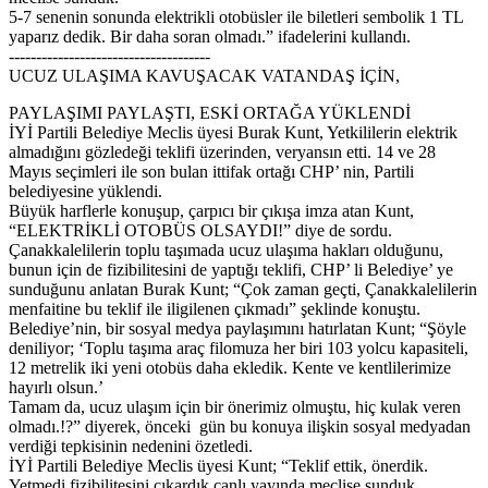
5-7 senenin sonunda elektrikli otobüsler ile biletleri sembolik 1 TL
yaparız dedik. Bir daha soran olmadı.” ifadelerini kullandı.
-------------------------------------
UCUZ ULAŞIMA KAVUŞACAK VATANDAŞ İÇİN,
PAYLAŞIMI PAYLAŞTI, ESKİ ORTAĞA YÜKLENDİ
İYİ Partili Belediye Meclis üyesi Burak Kunt, Yetkililerin elektrik
almadığını gözledeği teklifi üzerinden, veryansın etti. 14 ve 28
Mayıs seçimleri ile son bulan ittifak ortağı CHP’ nin, Partili
belediyesine yüklendi.
Büyük harflerle konuşup, çarpıcı bir çıkışa imza atan Kunt,
“ELEKTRİKLİ OTOBÜS OLSAYDI!” diye de sordu.
Çanakkalelilerin toplu taşımada ucuz ulaşıma hakları olduğunu,
bunun için de fizibilitesini de yaptığı teklifi, CHP’ li Belediye’ ye
sunduğunu anlatan Burak Kunt; “Çok zaman geçti, Çanakkalelilerin
menfaitine bu teklif ile iligilenen çıkmadı” şeklinde konuştu.
Belediye’nin, bir sosyal medya paylaşımını hatırlatan Kunt; “Şöyle
deniliyor; ‘Toplu taşıma araç filomuza her biri 103 yolcu kapasiteli,
12 metrelik iki yeni otobüs daha ekledik. Kente ve kentlilerimize
hayırlı olsun.’
Tamam da, ucuz ulaşım için bir önerimiz olmuştu, hiç kulak veren
olmadı.!?” diyerek, önceki gün bu konuya ilişkin sosyal medyadan
verdiği tepkisinin nedenini özetledi.
İYİ Partili Belediye Meclis üyesi Kunt; “Teklif ettik, önerdik.
Yetmedi fizibilitesini çıkardık canlı yayında meclise sunduk.