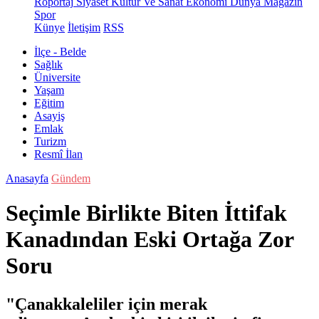
Röportaj
Siyaset
Kültür Ve Sanat
Ekonomi
Dünya
Magazin
Spor
Künye
İletişim
RSS
İlçe - Belde
Sağlık
Üniversite
Yaşam
Eğitim
Asayiş
Emlak
Turizm
Resmî İlan
Anasayfa
Gündem
Seçimle Birlikte Biten İttifak
Kanadından Eski Ortağa Zor
Soru
"Çanakkaleliler için merak