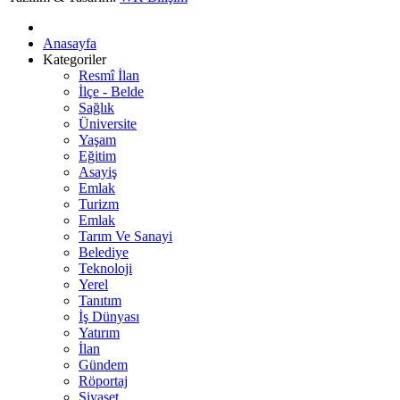
Anasayfa
Kategoriler
Resmî İlan
İlçe - Belde
Sağlık
Üniversite
Yaşam
Eğitim
Asayiş
Emlak
Turizm
Emlak
Tarım Ve Sanayi
Belediye
Teknoloji
Yerel
Tanıtım
İş Dünyası
Yatırım
İlan
Gündem
Röportaj
Siyaset