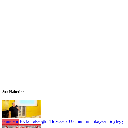
Son Haberler
Gündem
10:32
Takaoğlu ‘Bozcaada Üzümünün Hikayesi’ Söyleşişi