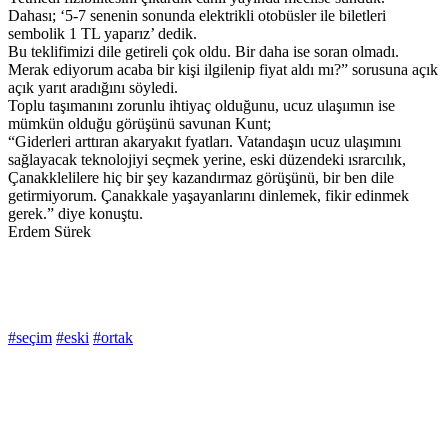
Dahası; ‘5-7 senenin sonunda elektrikli otobüsler ile biletleri
sembolik 1 TL yaparız’ dedik.
Bu teklifimizi dile getireli çok oldu. Bir daha ise soran olmadı.
Merak ediyorum acaba bir kişi ilgilenip fiyat aldı mı?” sorusuna açık
açık yarıt aradığını söyledi.
Toplu taşımanını zorunlu ihtiyaç olduğunu, ucuz ulaşıımın ise
mümkün olduğu görüşünü savunan Kunt;
“Giderleri arttıran akaryakıt fyatları. Vatandaşın ucuz ulaşımını
sağlayacak teknolojiyi seçmek yerine, eski düzendeki ısrarcılık,
Çanakklelilere hiç bir şey kazandırmaz görüşünü, bir ben dile
getirmiyorum. Çanakkale yaşayanlarını dinlemek, fikir edinmek
gerek.” diye konuştu.
Erdem Sürek
#seçim
#eski
#ortak