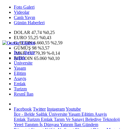
Foto Galeri
Videolar
Canlı Yayın
Günün Haberleri
DOLAR
47,74
%0,25
EURO
55,25
%0,43
G.ALTIN
6.660,55
%2,59
GÜMÜŞ
98
%3,57
İlçe - Belde
IMKB
13.779,39
%-0,14
Sağlık
BITCOIN
65.060
%0,10
Üniversite
Yaşam
Eğitim
Asayiş
Emlak
Turizm
Resmî İlan
Facebook
Twitter
Instagram
Youtube
İlçe - Belde
Sağlık
Üniversite
Yaşam
Eğitim
Asayiş
Emlak
Turizm
Emlak
Tarım Ve Sanayi
Belediye
Teknoloji
Yerel
Tanıtım
İş Dünyası
Yatırım
İlan
Gündem