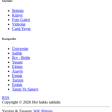
Sayfalar
İletişim
Künye
Foto Galeri
Videolar
Canlı Yayın
Kategoriler
Üniversite
Sağlık
İlçe - Belde
Yaşam
Eğitim
Asayiş
Emlak
Turizm
Emlak
Tarım Ve Sanayi
RSS
Copyright © 2026 Her hakkı saklıdır.
Yazılım & Tasarım:
WK Bilişim