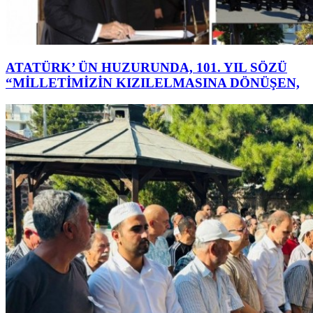
ATATÜRK’ ÜN HUZURUNDA, 101. YIL SÖZÜ
“MİLLETİMİZİN KIZILELMASINA DÖNÜŞEN,