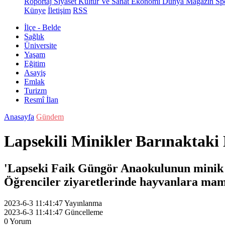
Röportaj
Siyaset
Kültür Ve Sanat
Ekonomi
Dünya
Magazin
Sp
Künye
İletişim
RSS
İlçe - Belde
Sağlık
Üniversite
Yaşam
Eğitim
Asayiş
Emlak
Turizm
Resmî İlan
Anasayfa
Gündem
Lapsekili Minikler Barınaktaki
'Lapseki Faik Güngör Anaokulunun minik ö
Öğrenciler ziyaretlerinde hayvanlara mama
2023-6-3 11:41:47
Yayınlanma
2023-6-3 11:41:47
Güncelleme
0
Yorum