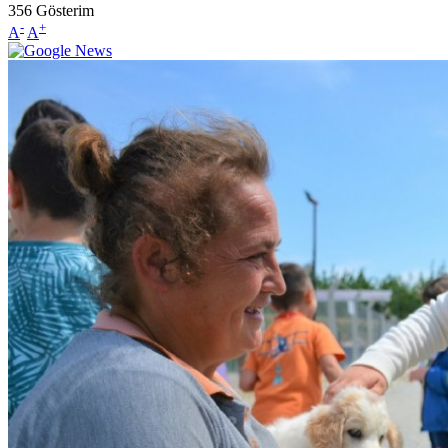
356
Gösterim
-
+
A
A