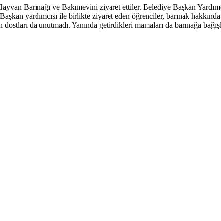
an Barınağı ve Bakımevini ziyaret ettiler. Belediye Başkan Yardımcısı
kan yardımcısı ile birlikte ziyaret eden öğrenciler, barınak hakkında bi
an dostları da unutmadı. Yanında getirdikleri mamaları da barınağa bağış