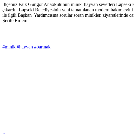
İlçemiz Faik Güngör Anaokulunun minik hayvan severleri Lapseki Hayv
çıkardı. Lapseki Belediyesinin yeni tamamlanan modern bakım evini Baş
ile ilgili Başkan Yardımcısına sorular soran minikler, ziyaretlerinde c
Şerife Erdem
#minik
#hayvan
#barınak