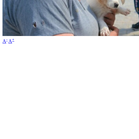
-
+
A
A