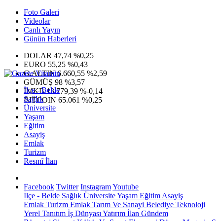
Foto Galeri
Videolar
Canlı Yayın
Günün Haberleri
DOLAR
47,74
%0,25
EURO
55,25
%0,43
G.ALTIN
6.660,55
%2,59
GÜMÜŞ
98
%3,57
İlçe - Belde
IMKB
13.779,39
%-0,14
Sağlık
BITCOIN
65.061
%0,25
Üniversite
Yaşam
Eğitim
Asayiş
Emlak
Turizm
Resmî İlan
Facebook
Twitter
Instagram
Youtube
İlçe - Belde
Sağlık
Üniversite
Yaşam
Eğitim
Asayiş
Emlak
Turizm
Emlak
Tarım Ve Sanayi
Belediye
Teknoloji
Yerel
Tanıtım
İş Dünyası
Yatırım
İlan
Gündem