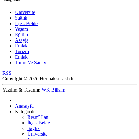
Kategoriler
Üniversite
Sağlık
İlçe - Belde
Yaşam
Eğitim
Asayiş
Emlak
Turizm
Emlak
Tarım Ve Sanayi
RSS
Copyright © 2026 Her hakkı saklıdır.
Yazılım & Tasarım:
WK Bilişim
Anasayfa
Kategoriler
Resmî İlan
İlçe - Belde
Sağlık
Üniversite