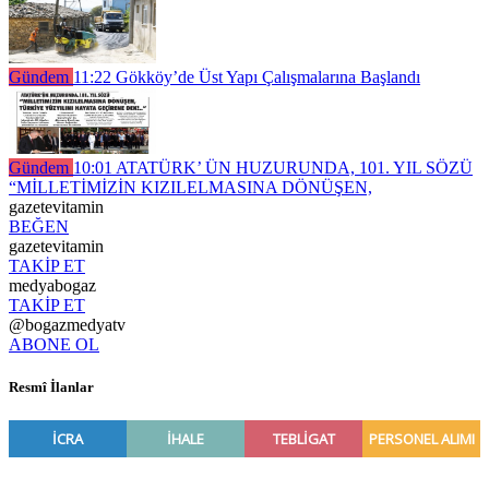
Gündem
11:22
Gökköy’de Üst Yapı Çalışmalarına Başlandı
Gündem
10:01
ATATÜRK’ ÜN HUZURUNDA, 101. YIL SÖZÜ
“MİLLETİMİZİN KIZILELMASINA DÖNÜŞEN,
gazetevitamin
BEĞEN
gazetevitamin
TAKİP ET
medyabogaz
TAKİP ET
@bogazmedyatv
ABONE OL
Resmî İlanlar