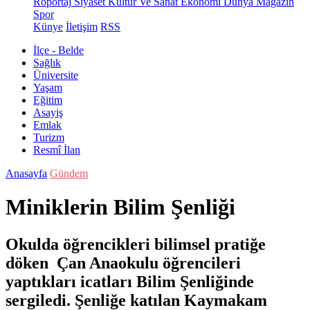
Röportaj
Siyaset
Kültür Ve Sanat
Ekonomi
Dünya
Magazin
Spor
Künye
İletişim
RSS
İlçe - Belde
Sağlık
Üniversite
Yaşam
Eğitim
Asayiş
Emlak
Turizm
Resmî İlan
Anasayfa
Gündem
Miniklerin Bilim Şenliği
Okulda öğrencikleri bilimsel pratiğe
döken Çan Anaokulu öğrencileri
yaptıkları icatları Bilim Şenliğinde
sergiledi. Şenliğe katılan Kaymakam