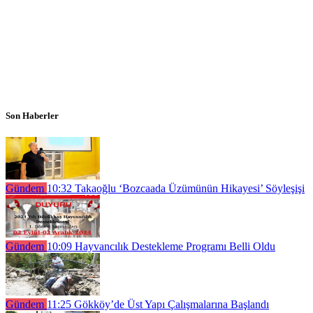
Son Haberler
Gündem
10:32
Takaoğlu ‘Bozcaada Üzümünün Hikayesi’ Söyleşişi
Gündem
10:09
Hayvancılık Destekleme Programı Belli Oldu
Gündem
11:25
Gökköy’de Üst Yapı Çalışmalarına Başlandı