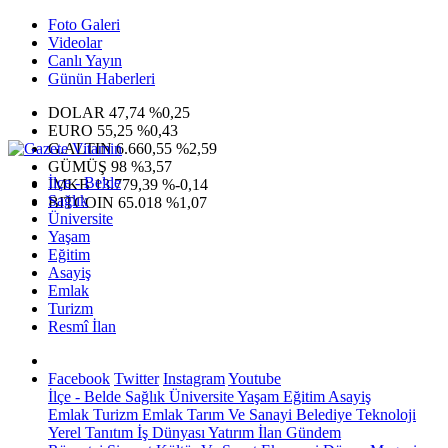
Foto Galeri
Videolar
Canlı Yayın
Günün Haberleri
DOLAR
47,74
%0,25
EURO
55,25
%0,43
G.ALTIN
6.660,55
%2,59
GÜMÜŞ
98
%3,57
İlçe - Belde
IMKB
13.779,39
%-0,14
Sağlık
BITCOIN
65.018
%1,07
Üniversite
Yaşam
Eğitim
Asayiş
Emlak
Turizm
Resmî İlan
Facebook
Twitter
Instagram
Youtube
İlçe - Belde
Sağlık
Üniversite
Yaşam
Eğitim
Asayiş
Emlak
Turizm
Emlak
Tarım Ve Sanayi
Belediye
Teknoloji
Yerel
Tanıtım
İş Dünyası
Yatırım
İlan
Gündem