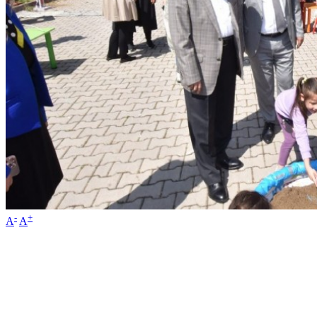
-
+
A
A