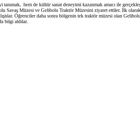
yi tanımak, hem de kültür sanat deneyimi kazanmak amacı ile gerçekleşt
lu Savaş Müzesi ve Gelibolu Traktör Müzesini ziyaret ettiler. İlk olar
lıştılar. Öğrenciler daha sonra bölgenin tek traktör müzesi olan Gelibol
 bilgi aldılar.