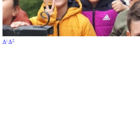
-
+
A
A