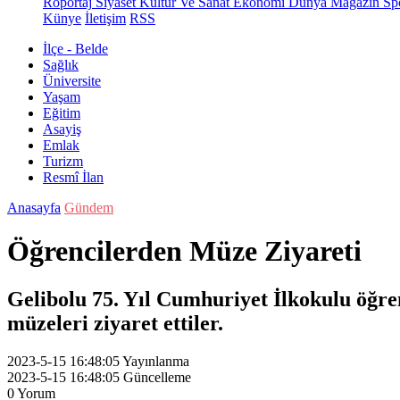
Röportaj
Siyaset
Kültür Ve Sanat
Ekonomi
Dünya
Magazin
Sp
Künye
İletişim
RSS
İlçe - Belde
Sağlık
Üniversite
Yaşam
Eğitim
Asayiş
Emlak
Turizm
Resmî İlan
Anasayfa
Gündem
Öğrencilerden Müze Ziyareti
Gelibolu 75. Yıl Cumhuriyet İlkokulu öğren
müzeleri ziyaret ettiler.
2023-5-15 16:48:05
Yayınlanma
2023-5-15 16:48:05
Güncelleme
0
Yorum