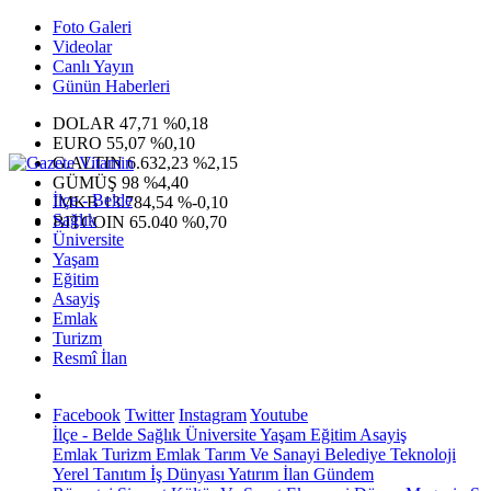
Foto Galeri
Videolar
Canlı Yayın
Günün Haberleri
DOLAR
47,71
%0,18
EURO
55,07
%0,10
G.ALTIN
6.632,23
%2,15
GÜMÜŞ
98
%4,40
İlçe - Belde
IMKB
13.784,54
%-0,10
Sağlık
BITCOIN
65.040
%0,70
Üniversite
Yaşam
Eğitim
Asayiş
Emlak
Turizm
Resmî İlan
Facebook
Twitter
Instagram
Youtube
İlçe - Belde
Sağlık
Üniversite
Yaşam
Eğitim
Asayiş
Emlak
Turizm
Emlak
Tarım Ve Sanayi
Belediye
Teknoloji
Yerel
Tanıtım
İş Dünyası
Yatırım
İlan
Gündem