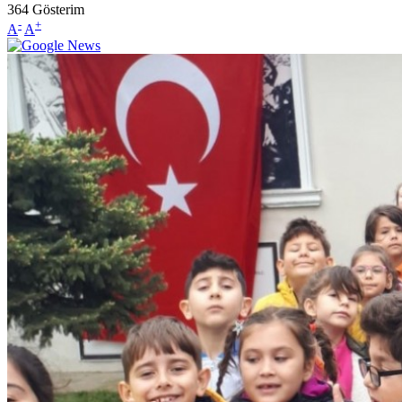
364
Gösterim
-
+
A
A