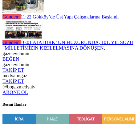
Gündem
11:22
Gökköy’de Üst Yapı Çalışmalarına Başlandı
Gündem
10:01
ATATÜRK’ ÜN HUZURUNDA, 101. YIL SÖZÜ
“MİLLETİMİZİN KIZILELMASINA DÖNÜŞEN,
gazetevitamin
BEĞEN
gazetevitamin
TAKİP ET
medyabogaz
TAKİP ET
@bogazmedyatv
ABONE OL
Resmî İlanlar