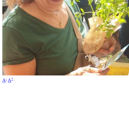
-
+
A
A