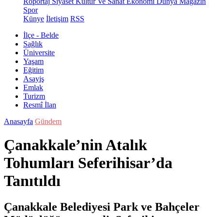
Röportaj
Siyaset
Kültür Ve Sanat
Ekonomi
Dünya
Magazin
Spor
Künye
İletişim
RSS
İlçe - Belde
Sağlık
Üniversite
Yaşam
Eğitim
Asayiş
Emlak
Turizm
Resmî İlan
Anasayfa
Gündem
Çanakkale’nin Atalık
Tohumları Seferihisar’da
Tanıtıldı
Çanakkale Belediyesi Park ve Bahçeler