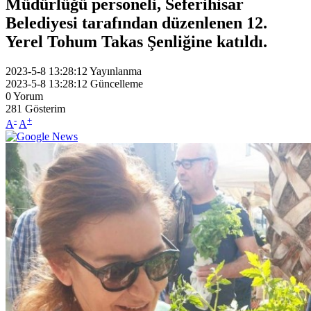
Müdürlüğü personeli, Seferihisar
Belediyesi tarafından düzenlenen 12.
Yerel Tohum Takas Şenliğine katıldı.
2023-5-8 13:28:12
Yayınlanma
2023-5-8 13:28:12
Güncelleme
0
Yorum
281
Gösterim
-
+
A
A