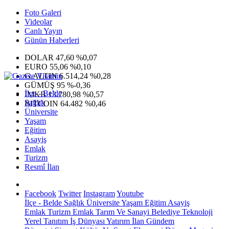
Foto Galeri
Videolar
Canlı Yayın
Günün Haberleri
DOLAR
47,60
%0,07
EURO
55,06
%0,10
G.ALTIN
6.514,24
%0,28
GÜMÜŞ
95
%-0,36
İlçe - Belde
IMKB
13.780,98
%0,57
Sağlık
BITCOIN
64.482
%0,46
Üniversite
Yaşam
Eğitim
Asayiş
Emlak
Turizm
Resmî İlan
Facebook
Twitter
Instagram
Youtube
İlçe - Belde
Sağlık
Üniversite
Yaşam
Eğitim
Asayiş
Emlak
Turizm
Emlak
Tarım Ve Sanayi
Belediye
Teknoloji
Yerel
Tanıtım
İş Dünyası
Yatırım
İlan
Gündem