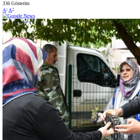
336
Gösterim
-
+
A
A