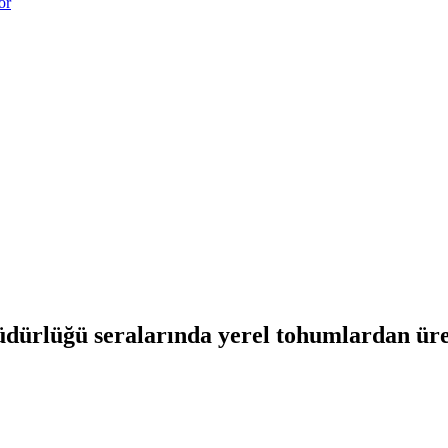
or
ürlüğü seralarında yerel tohumlardan üreti