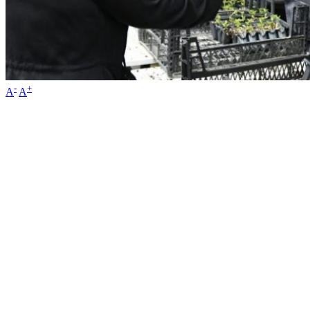
-
+
A
A