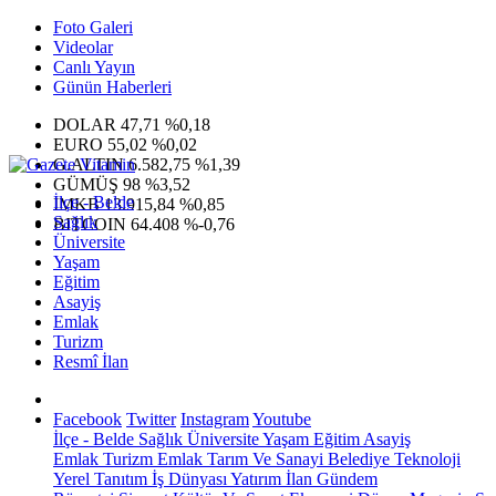
Foto Galeri
Videolar
Canlı Yayın
Günün Haberleri
DOLAR
47,71
%0,18
EURO
55,02
%0,02
G.ALTIN
6.582,75
%1,39
GÜMÜŞ
98
%3,52
İlçe - Belde
IMKB
13.915,84
%0,85
Sağlık
BITCOIN
64.408
%-0,76
Üniversite
Yaşam
Eğitim
Asayiş
Emlak
Turizm
Resmî İlan
Facebook
Twitter
Instagram
Youtube
İlçe - Belde
Sağlık
Üniversite
Yaşam
Eğitim
Asayiş
Emlak
Turizm
Emlak
Tarım Ve Sanayi
Belediye
Teknoloji
Yerel
Tanıtım
İş Dünyası
Yatırım
İlan
Gündem