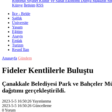
Röportaj
Siyaset
Kültür Ve Sanat
Ekonomi
Dünya
Magazin
Sp
Künye
İletişim
RSS
İlçe - Belde
Sağlık
Üniversite
Yaşam
Eğitim
Asayiş
Emlak
Turizm
Resmî İlan
Anasayfa
Gündem
Fideler Kentlilerle Buluştu
Çanakkale Belediyesi Park ve Bahçeler Müd
dağıtımı gerçekleştirildi.
2023-5-5 16:50:26
Yayınlanma
2023-5-5 16:50:26
Güncelleme
0
Yorum