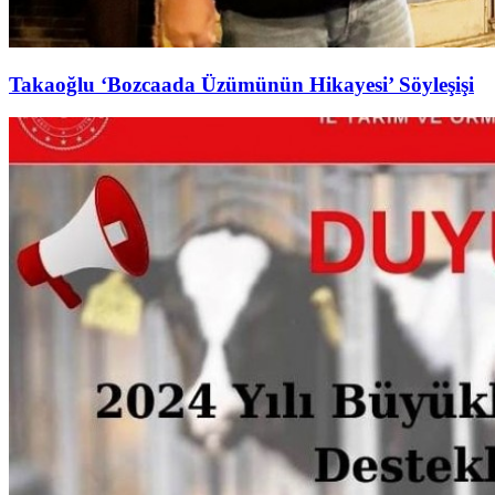
Takaoğlu ‘Bozcaada Üzümünün Hikayesi’ Söyleşişi