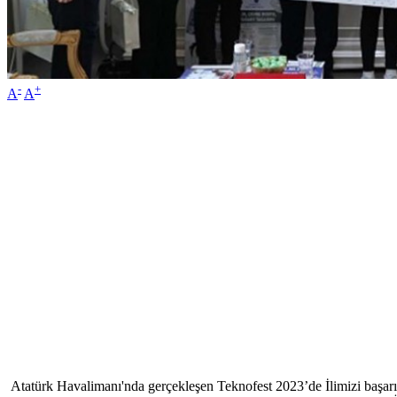
-
+
A
A
Atatürk Havalimanı'nda gerçekleşen Teknofest 2023’de İlimizi başar