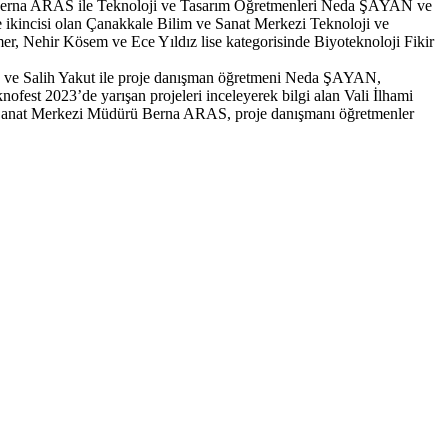
ürü Berna ARAS ile Teknoloji ve Tasarım Öğretmenleri Neda ŞAYAN ve
e ikincisi olan Çanakkale Bilim ve Sanat Merkezi Teknoloji ve
r, Nehir Kösem ve Ece Yıldız lise kategorisinde Biyoteknoloji Fikir
nlü ve Salih Yakut ile proje danışman öğretmeni Neda ŞAYAN,
ofest 2023’de yarışan projeleri inceleyerek bilgi alan Vali İlhami
im Sanat Merkezi Müdürü Berna ARAS, proje danışmanı öğretmenler