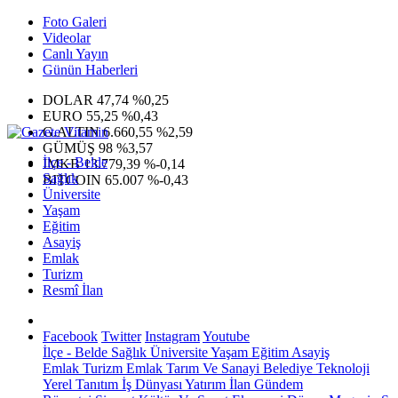
Foto Galeri
Videolar
Canlı Yayın
Günün Haberleri
DOLAR
47,74
%0,25
EURO
55,25
%0,43
G.ALTIN
6.660,55
%2,59
GÜMÜŞ
98
%3,57
İlçe - Belde
IMKB
13.779,39
%-0,14
Sağlık
BITCOIN
65.007
%-0,43
Üniversite
Yaşam
Eğitim
Asayiş
Emlak
Turizm
Resmî İlan
Facebook
Twitter
Instagram
Youtube
İlçe - Belde
Sağlık
Üniversite
Yaşam
Eğitim
Asayiş
Emlak
Turizm
Emlak
Tarım Ve Sanayi
Belediye
Teknoloji
Yerel
Tanıtım
İş Dünyası
Yatırım
İlan
Gündem