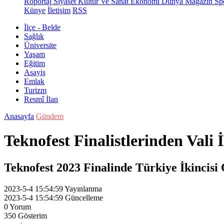
Röportaj
Siyaset
Kültür Ve Sanat
Ekonomi
Dünya
Magazin
Sp
Künye
İletişim
RSS
İlçe - Belde
Sağlık
Üniversite
Yaşam
Eğitim
Asayiş
Emlak
Turizm
Resmî İlan
Anasayfa
Gündem
Teknofest Finalistlerinden Vali 
Teknofest 2023 Finalinde Türkiye İkincisi 
2023-5-4 15:54:59
Yayınlanma
2023-5-4 15:54:59
Güncelleme
0
Yorum
350
Gösterim