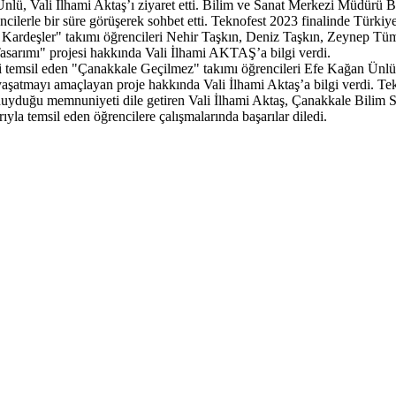
 Ünlü, Vali İlhami Aktaş’ı ziyaret etti. Bilim ve Sanat Merkezi Müd
cilerle bir süre görüşerek sohbet etti. Teknofest 2023 finalinde Türkiy
ardeşler" takımı öğrencileri Nehir Taşkın, Deniz Taşkın, Zeynep Tüme
asarımı" projesi hakkında Vali İlhami AKTAŞ’a bilgi verdi.
imizi temsil eden "Çanakkale Geçilmez" takımı öğrencileri Efe Kağan Ü
aşatmayı amaçlayan proje hakkında Vali İlhami Aktaş’a bilgi verdi. Tekn
n duyduğu memnuniyeti dile getiren Vali İlhami Aktaş, Çanakkale Bil
la temsil eden öğrencilere çalışmalarında başarılar diledi.