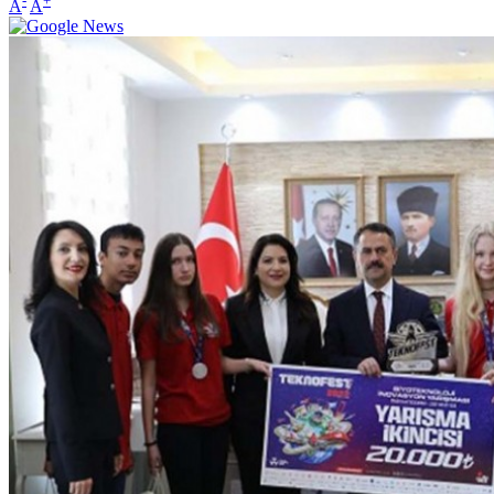
-
+
A
A