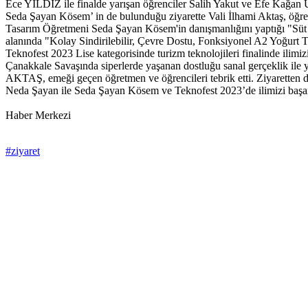
Ece YILDIZ ile finalde yarışan öğrenciler Salih Yakut ve Efe Kağan
Seda Şayan Kösem’ in de bulunduğu ziyarette Vali İlhami Aktaş, öğren
Tasarım Öğretmeni Seda Şayan Kösem'in danışmanlığını yaptığı "Süt K
alanında "Kolay Sindirilebilir, Çevre Dostu, Fonksiyonel A2 Yoğurt T
Teknofest 2023 Lise kategorisinde turizm teknolojileri finalinde il
Çanakkale Savaşında siperlerde yaşanan dostluğu sanal gerçeklik ile y
AKTAŞ, emeği geçen öğretmen ve öğrencileri tebrik etti. Ziyarette
Neda Şayan ile Seda Şayan Kösem ve Teknofest 2023’de ilimizi başarıy
Haber Merkezi
#ziyaret