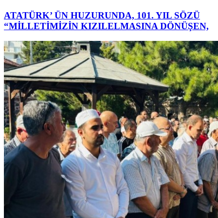
ATATÜRK’ ÜN HUZURUNDA, 101. YIL SÖZÜ
“MİLLETİMİZİN KIZILELMASINA DÖNÜŞEN,