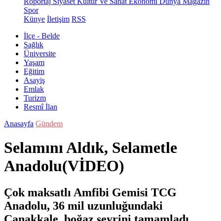
Röportaj
Siyaset
Kültür Ve Sanat
Ekonomi
Dünya
Magazin
Spor
Künye
İletişim
RSS
İlçe - Belde
Sağlık
Üniversite
Yaşam
Eğitim
Asayiş
Emlak
Turizm
Resmî İlan
Anasayfa
Gündem
Selamını Aldık, Selametle
Anadolu(VİDEO)
Çok maksatlı Amfibi Gemisi TCG
Anadolu, 36 mil uzunluğundaki
Çanakkale boğaz seyrini tamamladı.