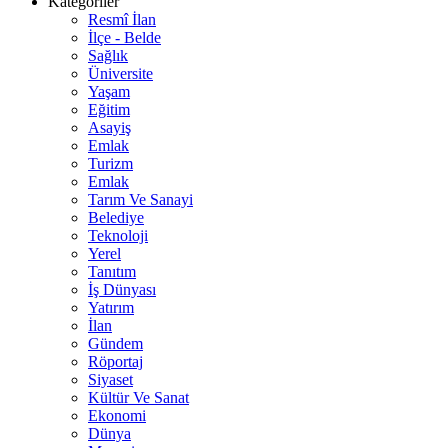
Kategoriler
Resmî İlan
İlçe - Belde
Sağlık
Üniversite
Yaşam
Eğitim
Asayiş
Emlak
Turizm
Emlak
Tarım Ve Sanayi
Belediye
Teknoloji
Yerel
Tanıtım
İş Dünyası
Yatırım
İlan
Gündem
Röportaj
Siyaset
Kültür Ve Sanat
Ekonomi
Dünya