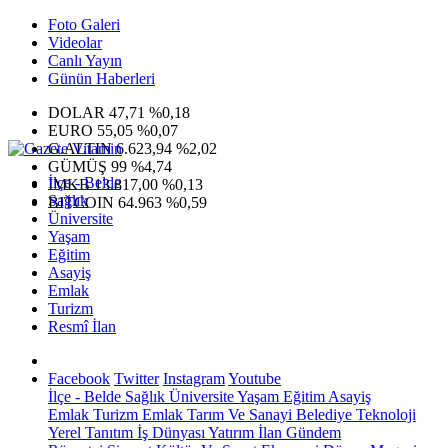
Foto Galeri
Videolar
Canlı Yayın
Günün Haberleri
DOLAR
47,71
%0,18
EURO
55,05
%0,07
G.ALTIN
6.623,94
%2,02
GÜMÜŞ
99
%4,74
İlçe - Belde
IMKB
13.817,00
%0,13
Sağlık
BITCOIN
64.963
%0,59
Üniversite
Yaşam
Eğitim
Asayiş
Emlak
Turizm
Resmî İlan
Facebook
Twitter
Instagram
Youtube
İlçe - Belde
Sağlık
Üniversite
Yaşam
Eğitim
Asayiş
Emlak
Turizm
Emlak
Tarım Ve Sanayi
Belediye
Teknoloji
Yerel
Tanıtım
İş Dünyası
Yatırım
İlan
Gündem