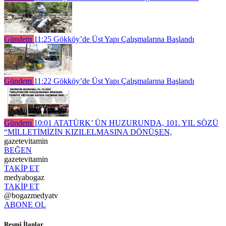
Gündem
11:25
Gökköy’de Üst Yapı Çalışmalarına Başlandı
Gündem
11:22
Gökköy’de Üst Yapı Çalışmalarına Başlandı
Gündem
10:01
ATATÜRK’ ÜN HUZURUNDA, 101. YIL SÖZÜ
“MİLLETİMİZİN KIZILELMASINA DÖNÜŞEN,
gazetevitamin
BEĞEN
gazetevitamin
TAKİP ET
medyabogaz
TAKİP ET
@bogazmedyatv
ABONE OL
Resmî İlanlar