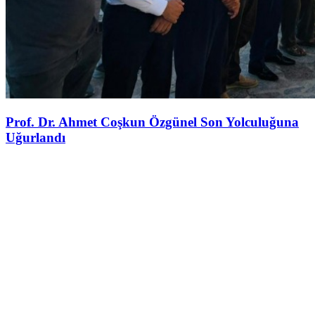
Prof. Dr. Ahmet Coşkun Özgünel Son Yolculuğuna
Uğurlandı