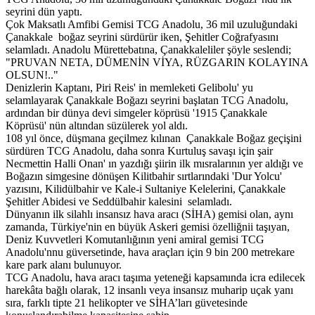
seyrini dün yaptı.
Çok Maksatlı Amfibi Gemisi TCG Anadolu, 36 mil uzuluğundaki
Çanakkale boğaz seyrini sürdürür iken, Şehitler Coğrafyasını
selamladı. Anadolu Mürettebatına, Çanakkaleliler şöyle seslendi;
"PRUVAN NETA, DÜMENİN VİYA, RÜZGARIN KOLAYINA
OLSUN!.."
Denizlerin Kaptanı, Piri Reis' in memleketi Gelibolu' yu
selamlayarak Çanakkale Boğazı seyrini başlatan TCG Anadolu,
ardından bir dünya devi simgeler köprüsü '1915 Çanakkale
Köprüsü' nün altından süzülerek yol aldı.
108 yıl önce, düşmana geçilmez kılınan Çanakkale Boğaz geçişini
sürdüren TCG Anadolu, daha sonra Kurtuluş savaşı için şair
Necmettin Halli Onan' ın yazdığı şiirin ilk mısralarının yer aldığı ve
Boğazın simgesine dönüşen Kilitbahir sırtlarındaki 'Dur Yolcu'
yazısını, Kilidülbahir ve Kale-i Sultaniye Kelelerini, Çanakkale
Şehitler Abidesi ve Seddülbahir kalesini selamladı.
Dünyanın ilk silahlı insansız hava aracı (SİHA) gemisi olan, aynı
zamanda, Türkiye'nin en büyük Askeri gemisi özelliğnii taşıyan,
Deniz Kuvvetleri Komutanlığının yeni amiral gemisi TCG
Anadolu'nnu güversetinde, hava araçları için 9 bin 200 metrekare
kare park alanı bulunuyor.
TCG Anadolu, hava aracı taşıma yeteneği kapsamında icra edilecek
harekâta bağlı olarak, 12 insanlı veya insansız muharip uçak yanı
sıra, farklı tipte 21 helikopter ve SİHA’ları güvetesinde