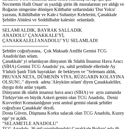
Necmettin Halli Onan' ın yazdığı şiirin ilk mısralarının yer aldığı ve
Boğazın simgesine dönüşen Kilitbahir sırtlarındaki 'Dur Yolcu'
yazısını, Kilidülbahir ve Kale-i Sultaniye Kelelerini, Çanakkale
Şehitler Abidesi ve Seddülbahir kalesini selamladı.
--------------------------------
SELAMI ALDIK, BAYRAK SALLADIK
ANADOLU' ÇANAKKALE'Yİ,
ÇANAKKALELİ ANADOLU' YU SELAMLADI
--------------------------------
Şehitler coğrafyasına, Çok Maksatlı Amfibi Gemisi TCG
Anadolu'dan selam.
Çanakkale' yi selamlayan dünyanın ilk Silahlı İnsansız Hava Aracı
(SİHA) Gemisi TCG Anadolu' yu, sahil şeridinde ellerinde Ay
Ylıdızlı Şanlı Türk bayrakları ile bekleyen ve "Selemanı aldık,
PRUVAN NETA, DÜMENİN VİYA, RÜZGARIN KOLAYINA
OLSUN!.." diyerek adeta 'Aleyküm selam' diyen Çanakkaleliler,
duygu dolu anlar yaşattı.
Dünyanın ilk silahlı insansız hava aracı (SİHA) ve aynı zamanda
Türkiye'nin en büyük Askeri gemisi olan TCG Anadolu, Deniz
Kuvvetleri Komutanlığının yeni amiral gemisi olarak şehitler
coğrafyası Çanakkale' deydi.
Dosta Güven, Düşmana Korku salacak olan TCG Anadolu, Kuzey
ege' ye açıldı.
"SELAMETLE ANADOLU"
TCG Anadolu, 36 mil uzunluğundaki Çanakkale Boğazı' nda ilk