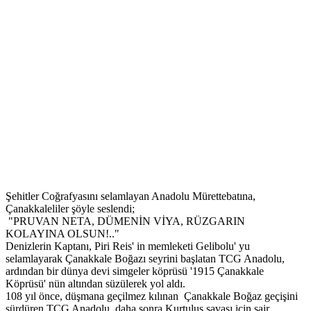
Şehitler Coğrafyasını selamlayan Anadolu Mürettebatına,
Çanakkaleliler şöyle seslendi;
"PRUVAN NETA, DÜMENİN VİYA, RÜZGARIN
KOLAYINA OLSUN!.."
Denizlerin Kaptanı, Piri Reis' in memleketi Gelibolu' yu
selamlayarak Çanakkale Boğazı seyrini başlatan TCG Anadolu,
ardından bir dünya devi simgeler köprüsü '1915 Çanakkale
Köprüsü' nün altından süzülerek yol aldı.
108 yıl önce, düşmana geçilmez kılınan Çanakkale Boğaz geçişini
sürdüren TCG Anadolu, daha sonra Kurtuluş savaşı için şair