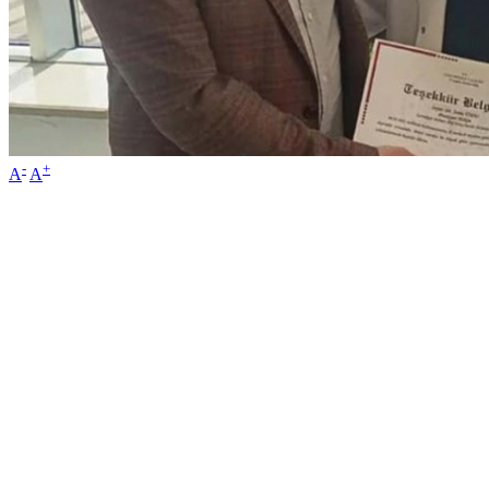
-
+
A
A