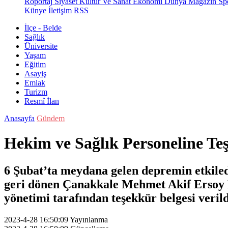
Röportaj
Siyaset
Kültür Ve Sanat
Ekonomi
Dünya
Magazin
Sp
Künye
İletişim
RSS
İlçe - Belde
Sağlık
Üniversite
Yaşam
Eğitim
Asayiş
Emlak
Turizm
Resmî İlan
Anasayfa
Gündem
Hekim ve Sağlık Personeline Te
6 Şubat’ta meydana gelen depremin etkile
geri dönen Çanakkale Mehmet Akif Ersoy De
yönetimi tarafından teşekkür belgesi verild
2023-4-28 16:50:09
Yayınlanma