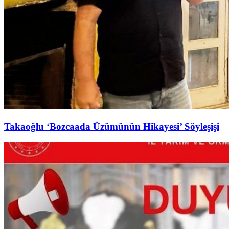
Takaoğlu ‘Bozcaada Üzümünün Hikayesi’ Söyleşişi