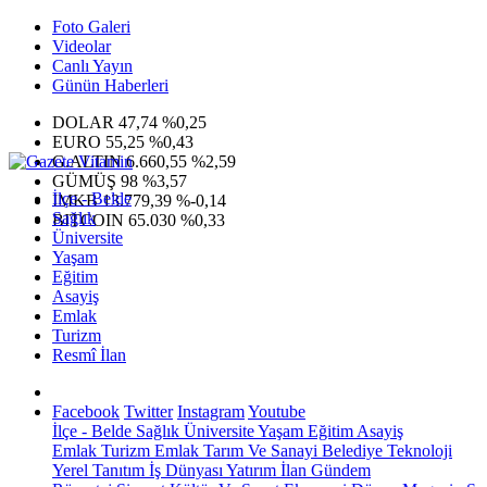
Foto Galeri
Videolar
Canlı Yayın
Günün Haberleri
DOLAR
47,74
%0,25
EURO
55,25
%0,43
G.ALTIN
6.660,55
%2,59
GÜMÜŞ
98
%3,57
İlçe - Belde
IMKB
13.779,39
%-0,14
Sağlık
BITCOIN
65.030
%0,33
Üniversite
Yaşam
Eğitim
Asayiş
Emlak
Turizm
Resmî İlan
Facebook
Twitter
Instagram
Youtube
İlçe - Belde
Sağlık
Üniversite
Yaşam
Eğitim
Asayiş
Emlak
Turizm
Emlak
Tarım Ve Sanayi
Belediye
Teknoloji
Yerel
Tanıtım
İş Dünyası
Yatırım
İlan
Gündem