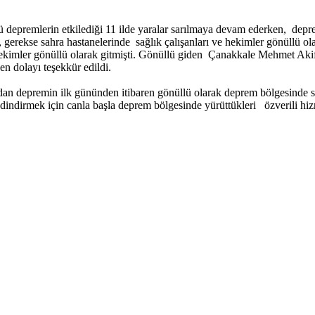
depremlerin etkilediği 11 ilde yaralar sarılmaya devam ederken, depre
 gerekse sahra hastanelerinde sağlık çalışanları ve hekimler gönüllü ol
hekimler gönüllü olarak gitmişti. Gönüllü giden Çanakkale Mehmet Akif
en dolayı teşekkür edildi.
 depremin ilk gününden itibaren gönüllü olarak deprem bölgesinde sağl
ı dindirmek için canla başla deprem bölgesinde yürüttükleri özverili hizm