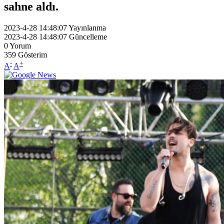
sahne aldı.
2023-4-28 14:48:07
Yayınlanma
2023-4-28 14:48:07
Güncelleme
0
Yorum
359
Gösterim
-
+
A
A