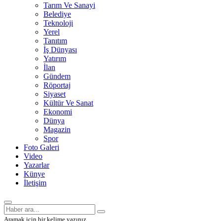
Tarım Ve Sanayi
Belediye
Teknoloji
Yerel
Tanıtım
İş Dünyası
Yatırım
İlan
Gündem
Röportaj
Siyaset
Kültür Ve Sanat
Ekonomi
Dünya
Magazin
Spor
Foto Galeri
Video
Yazarlar
Künye
İletişim
Aramak için bir kelime yazınız.