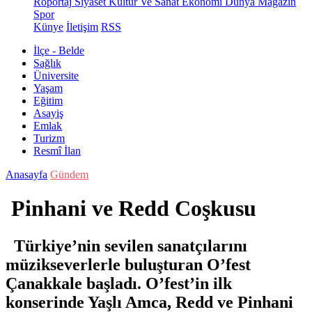
Röportaj
Siyaset
Kültür Ve Sanat
Ekonomi
Dünya
Magazin
Spor
Künye
İletişim
RSS
İlçe - Belde
Sağlık
Üniversite
Yaşam
Eğitim
Asayiş
Emlak
Turizm
Resmî İlan
Anasayfa
Gündem
Pinhani ve Redd Coşkusu
Türkiye’nin sevilen sanatçılarını
müzikseverlerle buluşturan O’fest
Çanakkale başladı. O’fest’in ilk
konserinde Yaşlı Amca, Redd ve Pinhani