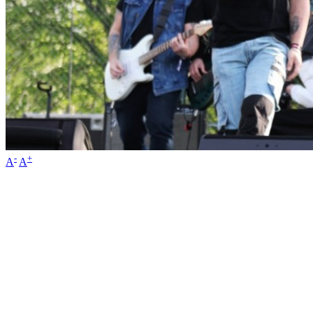
-
+
A
A