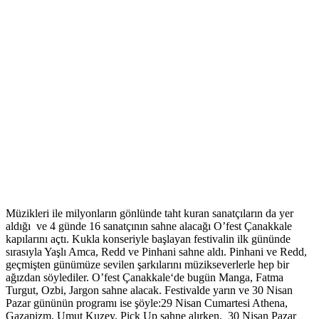
Müzikleri ile milyonların gönlünde taht kuran sanatçıların da yer
aldığı ve 4 günde 16 sanatçının sahne alacağı O’fest Çanakkale
kapılarını açtı. Kukla konseriyle başlayan festivalin ilk gününde
sırasıyla Yaşlı Amca, Redd ve Pinhani sahne aldı. Pinhani ve Redd,
geçmişten günümüze sevilen şarkılarını müzikseverlerle hep bir
ağızdan söylediler. O’fest Çanakkale‘de bugün Manga, Fatma
Turgut, Ozbi, Jargon sahne alacak. Festivalde yarın ve 30 Nisan
Pazar gününün programı ise şöyle:29 Nisan Cumartesi Athena,
Gazapizm, Umut Kuzey, Pick Up sahne alırken, 30 Nisan Pazar