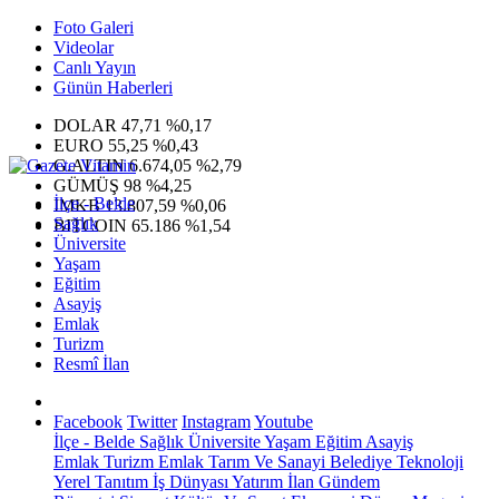
Foto Galeri
Videolar
Canlı Yayın
Günün Haberleri
DOLAR
47,71
%0,17
EURO
55,25
%0,43
G.ALTIN
6.674,05
%2,79
GÜMÜŞ
98
%4,25
İlçe - Belde
IMKB
13.807,59
%0,06
Sağlık
BITCOIN
65.186
%1,54
Üniversite
Yaşam
Eğitim
Asayiş
Emlak
Turizm
Resmî İlan
Facebook
Twitter
Instagram
Youtube
İlçe - Belde
Sağlık
Üniversite
Yaşam
Eğitim
Asayiş
Emlak
Turizm
Emlak
Tarım Ve Sanayi
Belediye
Teknoloji
Yerel
Tanıtım
İş Dünyası
Yatırım
İlan
Gündem