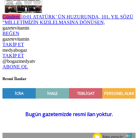
Gündem
10:01
ATATÜRK’ ÜN HUZURUNDA, 101. YIL SÖZÜ
“MİLLETİMİZİN KIZILELMASINA DÖNÜŞEN,
gazetevitamin
BEĞEN
gazetevitamin
TAKİP ET
medyabogaz
TAKİP ET
@bogazmedyatv
ABONE OL
Resmî İlanlar