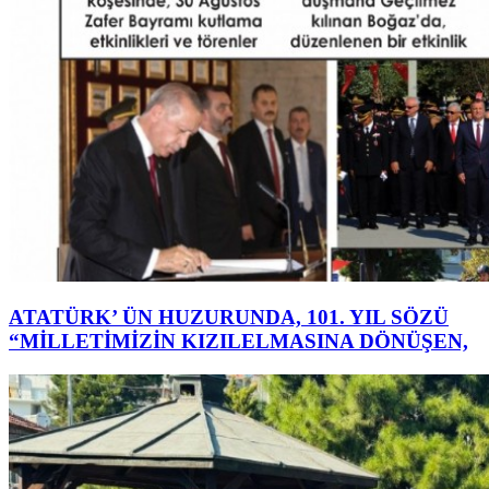
ATATÜRK’ ÜN HUZURUNDA, 101. YIL SÖZÜ
“MİLLETİMİZİN KIZILELMASINA DÖNÜŞEN,