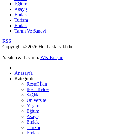
Eğitim
Asayiş
Emlak
Turizm
Emlak
Tarım Ve Sanayi
RSS
Copyright © 2026 Her hakkı saklıdır.
Yazılım & Tasarım:
WK Bilişim
Anasayfa
Kategoriler
Resmî İlan
İlçe - Belde
Sağlık
Üniversite
Yaşam
Eğitim
Asayiş
Emlak
Turizm
Emlak