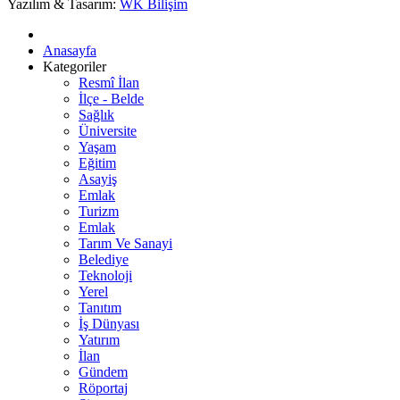
Yazılım & Tasarım:
WK Bilişim
Anasayfa
Kategoriler
Resmî İlan
İlçe - Belde
Sağlık
Üniversite
Yaşam
Eğitim
Asayiş
Emlak
Turizm
Emlak
Tarım Ve Sanayi
Belediye
Teknoloji
Yerel
Tanıtım
İş Dünyası
Yatırım
İlan
Gündem
Röportaj