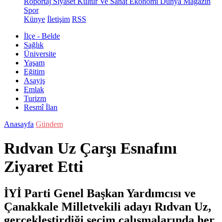
Röportaj
Siyaset
Kültür Ve Sanat
Ekonomi
Dünya
Magazin
Spor
Künye
İletişim
RSS
İlçe - Belde
Sağlık
Üniversite
Yaşam
Eğitim
Asayiş
Emlak
Turizm
Resmî İlan
Anasayfa
Gündem
Rıdvan Uz Çarşı Esnafını
Ziyaret Etti
İYİ Parti Genel Başkan Yardımcısı ve
Çanakkale Milletvekili adayı Rıdvan Uz,
gerçekleştirdiği seçim çalışmalarında her