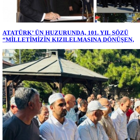
ATATÜRK’ ÜN HUZURUNDA, 101. YIL SÖZÜ
“MİLLETİMİZİN KIZILELMASINA DÖNÜŞEN,