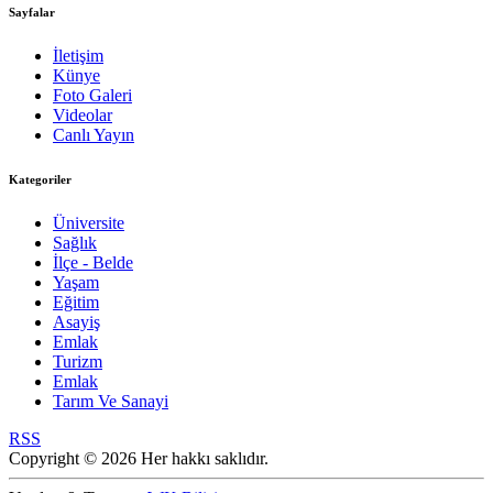
Sayfalar
İletişim
Künye
Foto Galeri
Videolar
Canlı Yayın
Kategoriler
Üniversite
Sağlık
İlçe - Belde
Yaşam
Eğitim
Asayiş
Emlak
Turizm
Emlak
Tarım Ve Sanayi
RSS
Copyright © 2026 Her hakkı saklıdır.