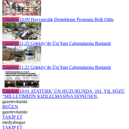
Gündem
10:09
Hayvancılık Destekleme Programı Belli Oldu
Gündem
11:25
Gökköy’de Üst Yapı Çalışmalarına Başlandı
Gündem
11:22
Gökköy’de Üst Yapı Çalışmalarına Başlandı
Gündem
10:01
ATATÜRK’ ÜN HUZURUNDA, 101. YIL SÖZÜ
“MİLLETİMİZİN KIZILELMASINA DÖNÜŞEN,
gazetevitamin
BEĞEN
gazetevitamin
TAKİP ET
medyabogaz
TAKİP ET