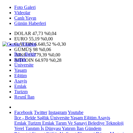
Foto Galeri
Videolar
Canlı Yayın
Günün Haberleri
DOLAR
47,73
%0,04
EURO
55,19
%0,00
G.ALTIN
6.640,52
%-0,30
GÜMÜŞ
98
%0,06
İlçe - Belde
IMKB
13.779,39
%0,00
Sağlık
BITCOIN
64.970
%0,28
Üniversite
Yaşam
Eğitim
Asayiş
Emlak
Turizm
Resmî İlan
Facebook
Twitter
Instagram
Youtube
İlçe - Belde
Sağlık
Üniversite
Yaşam
Eğitim
Asayiş
Emlak
Turizm
Emlak
Tarım Ve Sanayi
Belediye
Teknoloji
Yerel
Tanıtım
İş Dünyası
Yatırım
İlan
Gündem