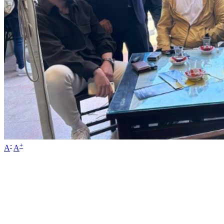
-
+
A
A