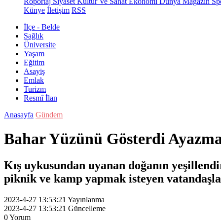
Röportaj
Siyaset
Kültür Ve Sanat
Ekonomi
Dünya
Magazin
Sp
Künye
İletişim
RSS
İlçe - Belde
Sağlık
Üniversite
Yaşam
Eğitim
Asayiş
Emlak
Turizm
Resmî İlan
Anasayfa
Gündem
Bahar Yüzünü Gösterdi Ayazma’
Kış uykusundan uyanan doğanın yeşillendir
piknik ve kamp yapmak isteyen vatandaşlar
2023-4-27 13:53:21
Yayınlanma
2023-4-27 13:53:21
Güncelleme
0
Yorum