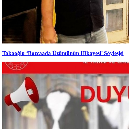
Takaoğlu ‘Bozcaada Üzümünün Hikayesi’ Söyleşişi