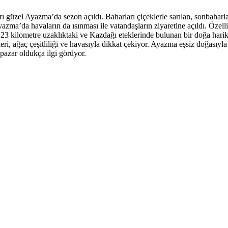
rı güzel Ayazma’da sezon açıldı. Baharları çiçeklerle sarılan, sonbaharl
yazma’da havaların da ısınması ile vatandaşların ziyaretine açıldı. Özel
 23 kilometre uzaklıktaki ve Kazdağı eteklerinde bulunan bir doğa harik
leri, ağaç çeşitliliği ve havasıyla dikkat çekiyor. Ayazma eşsiz doğasıyla
pazar oldukça ilgi görüyor.