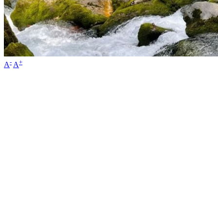
-
+
A
A