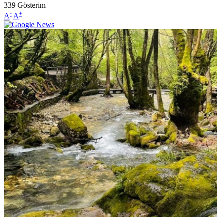
339
Gösterim
-
+
A
A