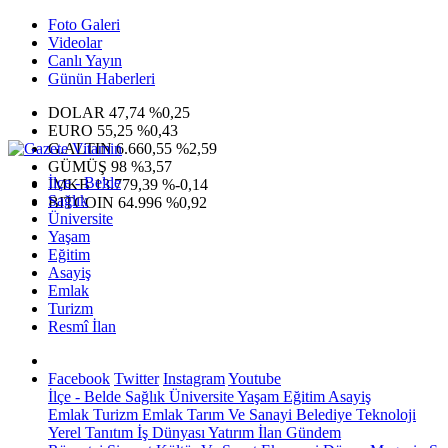
Foto Galeri
Videolar
Canlı Yayın
Günün Haberleri
DOLAR
47,74
%0,25
EURO
55,25
%0,43
G.ALTIN
6.660,55
%2,59
GÜMÜŞ
98
%3,57
İlçe - Belde
IMKB
13.779,39
%-0,14
Sağlık
BITCOIN
64.996
%0,92
Üniversite
Yaşam
Eğitim
Asayiş
Emlak
Turizm
Resmî İlan
Facebook
Twitter
Instagram
Youtube
İlçe - Belde
Sağlık
Üniversite
Yaşam
Eğitim
Asayiş
Emlak
Turizm
Emlak
Tarım Ve Sanayi
Belediye
Teknoloji
Yerel
Tanıtım
İş Dünyası
Yatırım
İlan
Gündem