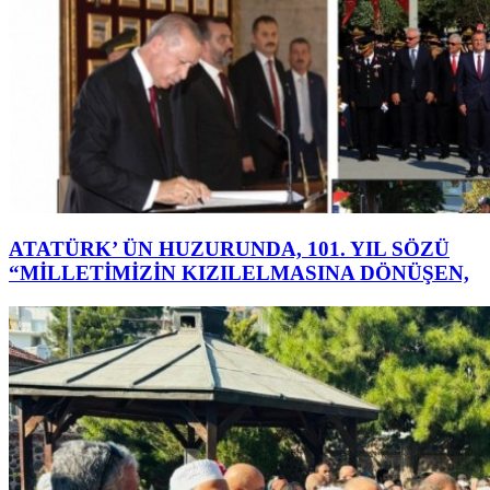
ATATÜRK’ ÜN HUZURUNDA, 101. YIL SÖZÜ
“MİLLETİMİZİN KIZILELMASINA DÖNÜŞEN,