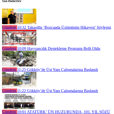
Son Haberler
Gündem
10:32
Takaoğlu ‘Bozcaada Üzümünün Hikayesi’ Söyleşişi
Gündem
10:09
Hayvancılık Destekleme Programı Belli Oldu
Gündem
11:25
Gökköy’de Üst Yapı Çalışmalarına Başlandı
Gündem
11:22
Gökköy’de Üst Yapı Çalışmalarına Başlandı
Gündem
10:01
ATATÜRK’ ÜN HUZURUNDA, 101. YIL SÖZÜ