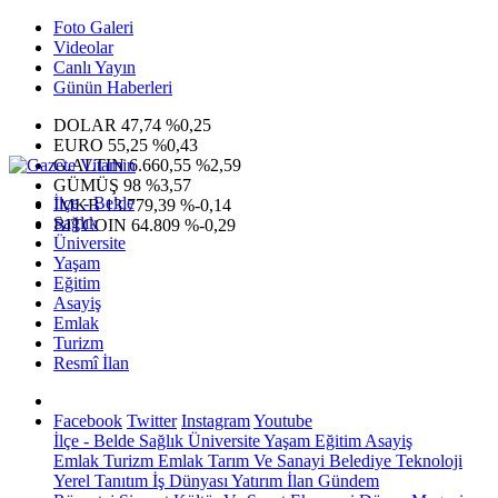
Foto Galeri
Videolar
Canlı Yayın
Günün Haberleri
DOLAR
47,74
%0,25
EURO
55,25
%0,43
G.ALTIN
6.660,55
%2,59
GÜMÜŞ
98
%3,57
İlçe - Belde
IMKB
13.779,39
%-0,14
Sağlık
BITCOIN
64.809
%-0,29
Üniversite
Yaşam
Eğitim
Asayiş
Emlak
Turizm
Resmî İlan
Facebook
Twitter
Instagram
Youtube
İlçe - Belde
Sağlık
Üniversite
Yaşam
Eğitim
Asayiş
Emlak
Turizm
Emlak
Tarım Ve Sanayi
Belediye
Teknoloji
Yerel
Tanıtım
İş Dünyası
Yatırım
İlan
Gündem