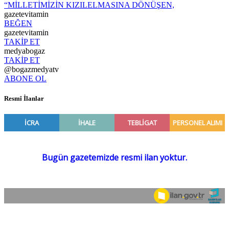
“MİLLETİMİZİN KIZILELMASINA DÖNÜŞEN,
gazetevitamin
BEĞEN
gazetevitamin
TAKİP ET
medyabogaz
TAKİP ET
@bogazmedyatv
ABONE OL
Resmî İlanlar