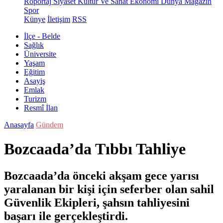
Röportaj
Siyaset
Kültür Ve Sanat
Ekonomi
Dünya
Magazin
Spor
Künye
İletişim
RSS
İlçe - Belde
Sağlık
Üniversite
Yaşam
Eğitim
Asayiş
Emlak
Turizm
Resmî İlan
Anasayfa
Gündem
Bozcaada’da Tıbbı Tahliye
Bozcaada’da önceki akşam gece yarısı
yaralanan bir kişi için seferber olan sahil
Güvenlik Ekipleri, şahsın tahliyesini
başarı ile gerçekleştirdi.