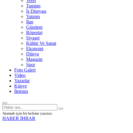
Yerel
Tanıtım
İş Dünyası
Yatırım
İlan
Gündem
Röportaj
Siyaset
Kültür Ve Sanat
Ekonomi
Dünya
Magazin
Spor
Foto Galeri
Video
Yazarlar
Künye
İletişim
Aramak için bir kelime yazınız.
HABER İHBAR