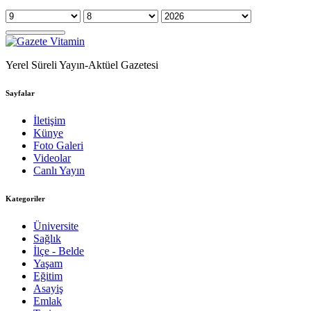
Yerel Süreli Yayın-Aktüel Gazetesi
Sayfalar
İletişim
Künye
Foto Galeri
Videolar
Canlı Yayın
Kategoriler
Üniversite
Sağlık
İlçe - Belde
Yaşam
Eğitim
Asayiş
Emlak