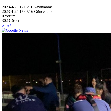
2023-4-25 17:07:16
Yayınlanma
2023-4-25 17:07:16
Güncelleme
0
Yorum
302
Gösterim
-
+
A
A