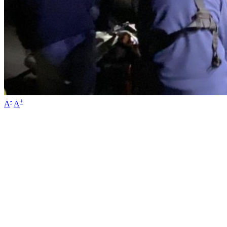
-
+
A
A