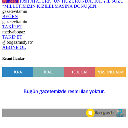
Gündem
10:01
ATATÜRK’ ÜN HUZURUNDA, 101. YIL SÖZÜ
“MİLLETİMİZİN KIZILELMASINA DÖNÜŞEN,
gazetevitamin
BEĞEN
gazetevitamin
TAKİP ET
medyabogaz
TAKİP ET
@bogazmedyatv
ABONE OL
Resmî İlanlar