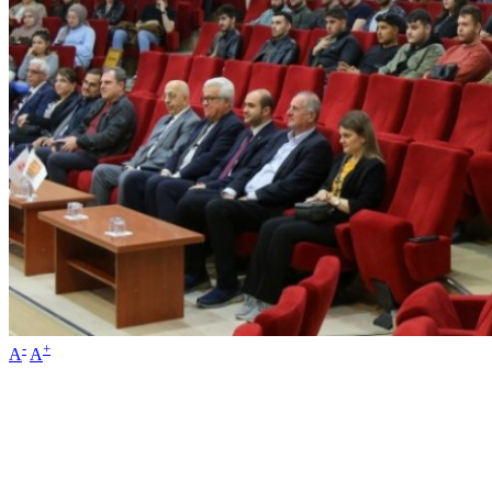
-
+
A
A