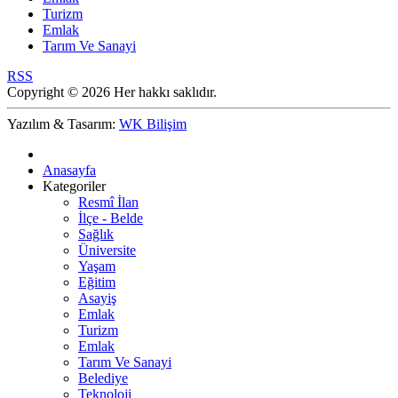
Turizm
Emlak
Tarım Ve Sanayi
RSS
Copyright © 2026 Her hakkı saklıdır.
Yazılım & Tasarım:
WK Bilişim
Anasayfa
Kategoriler
Resmî İlan
İlçe - Belde
Sağlık
Üniversite
Yaşam
Eğitim
Asayiş
Emlak
Turizm
Emlak
Tarım Ve Sanayi
Belediye
Teknoloji