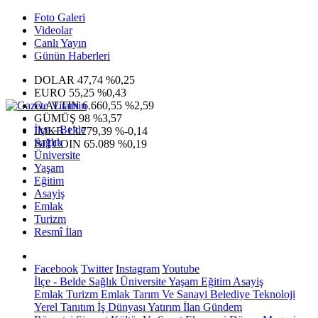
Foto Galeri
Videolar
Canlı Yayın
Günün Haberleri
DOLAR
47,74
%0,25
EURO
55,25
%0,43
G.ALTIN
6.660,55
%2,59
GÜMÜŞ
98
%3,57
İlçe - Belde
IMKB
13.779,39
%-0,14
Sağlık
BITCOIN
65.089
%0,19
Üniversite
Yaşam
Eğitim
Asayiş
Emlak
Turizm
Resmî İlan
Facebook
Twitter
Instagram
Youtube
İlçe - Belde
Sağlık
Üniversite
Yaşam
Eğitim
Asayiş
Emlak
Turizm
Emlak
Tarım Ve Sanayi
Belediye
Teknoloji
Yerel
Tanıtım
İş Dünyası
Yatırım
İlan
Gündem