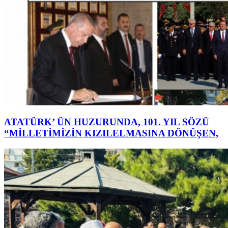
ATATÜRK’ ÜN HUZURUNDA, 101. YIL SÖZÜ
“MİLLETİMİZİN KIZILELMASINA DÖNÜŞEN,