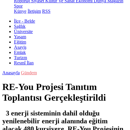
Röportaj
Siyaset
Kültür Ve Sanat
Ekonomi
Dünya
Magazin
Spor
Künye
İletişim
RSS
İlçe - Belde
Sağlık
Üniversite
Yaşam
Eğitim
Asayiş
Emlak
Turizm
Resmî İlan
Anasayfa
Gündem
RE-You Projesi Tanıtım
Toplantısı Gerçekleştirildi
3 enerji sisteminin dahil olduğu
yenilenebilir enerji alanında eğitim
alacak 480 kursiyere RE-You Projesinin