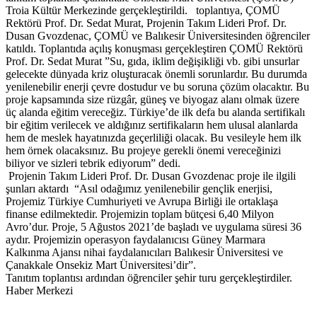
Troia Kültür Merkezinde gerçekleştirildi. toplantıya, ÇOMÜ
Rektörü Prof. Dr. Sedat Murat, Projenin Takım Lideri Prof. Dr.
Dusan Gvozdenac, ÇOMÜ ve Balıkesir Üniversitesinden öğrenciler
katıldı. Toplantıda açılış konuşması gerçekleştiren ÇOMÜ Rektörü
Prof. Dr. Sedat Murat ”Su, gıda, iklim değişikliği vb. gibi unsurlar
gelecekte dünyada kriz oluşturacak önemli sorunlardır. Bu durumda
yenilenebilir enerji çevre dostudur ve bu soruna çözüm olacaktır. Bu
proje kapsamında size rüzgâr, güneş ve biyogaz alanı olmak üzere
üç alanda eğitim vereceğiz. Türkiye’de ilk defa bu alanda sertifikalı
bir eğitim verilecek ve aldığınız sertifikaların hem ulusal alanlarda
hem de meslek hayatınızda geçerliliği olacak. Bu vesileyle hem ilk
hem örnek olacaksınız. Bu projeye gerekli önemi vereceğinizi
biliyor ve sizleri tebrik ediyorum” dedi.
Projenin Takım Lideri Prof. Dr. Dusan Gvozdenac proje ile ilgili
şunları aktardı “Asıl odağımız yenilenebilir gençlik enerjisi,
Projemiz Türkiye Cumhuriyeti ve Avrupa Birliği ile ortaklaşa
finanse edilmektedir. Projemizin toplam bütçesi 6,40 Milyon
Avro’dur. Proje, 5 Ağustos 2021’de başladı ve uygulama süresi 36
aydır. Projemizin operasyon faydalanıcısı Güney Marmara
Kalkınma Ajansı nihai faydalanıcıları Balıkesir Üniversitesi ve
Çanakkale Onsekiz Mart Üniversitesi’dir”.
Tanıtım toplantısı ardından öğrenciler şehir turu gerçekleştirdiler.
Haber Merkezi