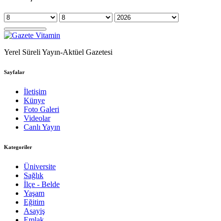
Yerel Süreli Yayın-Aktüel Gazetesi
Sayfalar
İletişim
Künye
Foto Galeri
Videolar
Canlı Yayın
Kategoriler
Üniversite
Sağlık
İlçe - Belde
Yaşam
Eğitim
Asayiş
Emlak