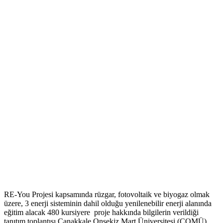
RE-You Projesi kapsamında rüzgar, fotovoltaik ve biyogaz olmak
üzere, 3 enerji sisteminin dahil olduğu yenilenebilir enerji alanında
eğitim alacak 480 kursiyere proje hakkında bilgilerin verildiği
tanıtım toplantısı Çanakkale Onsekiz Mart Üniversitesi (ÇOMÜ)