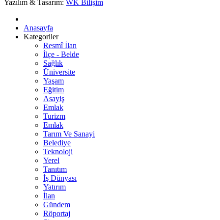
Yazılım & Tasarım:
WK Bilişim
Anasayfa
Kategoriler
Resmî İlan
İlçe - Belde
Sağlık
Üniversite
Yaşam
Eğitim
Asayiş
Emlak
Turizm
Emlak
Tarım Ve Sanayi
Belediye
Teknoloji
Yerel
Tanıtım
İş Dünyası
Yatırım
İlan
Gündem
Röportaj