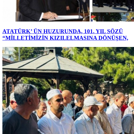
ATATÜRK’ ÜN HUZURUNDA, 101. YIL SÖZÜ
“MİLLETİMİZİN KIZILELMASINA DÖNÜŞEN,