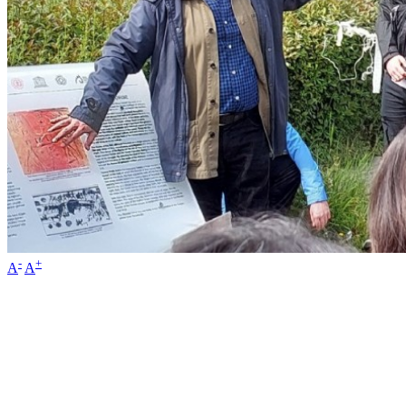
-
+
A
A