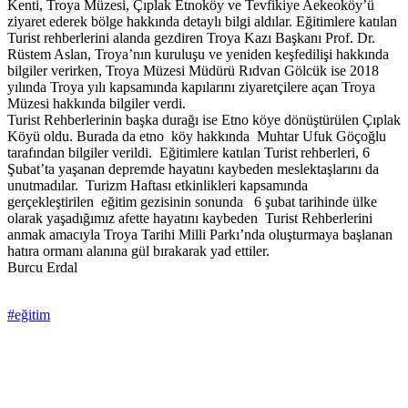
Kenti, Troya Müzesi, Çıplak Etnoköy ve Tevfikiye Aekeoköy’ü
ziyaret ederek bölge hakkında detaylı bilgi aldılar. Eğitimlere katılan
Turist rehberlerini alanda gezdiren Troya Kazı Başkanı Prof. Dr.
Rüstem Aslan, Troya’nın kuruluşu ve yeniden keşfedilişi hakkında
bilgiler verirken, Troya Müzesi Müdürü Rıdvan Gölcük ise 2018
yılında Troya yılı kapsamında kapılarını ziyaretçilere açan Troya
Müzesi hakkında bilgiler verdi.
Turist Rehberlerinin başka durağı ise Etno köye dönüştürülen Çıplak
Köyü oldu. Burada da etno köy hakkında Muhtar Ufuk Göçoğlu
tarafından bilgiler verildi. Eğitimlere katılan Turist rehberleri, 6
Şubat’ta yaşanan depremde hayatını kaybeden meslektaşlarını da
unutmadılar. Turizm Haftası etkinlikleri kapsamında
gerçekleştirilen eğitim gezisinin sonunda 6 şubat tarihinde ülke
olarak yaşadığımız afette hayatını kaybeden Turist Rehberlerini
anmak amacıyla Troya Tarihi Milli Parkı’nda oluşturmaya başlanan
hatıra ormanı alanına gül bırakarak yad ettiler.
Burcu Erdal
#eğitim