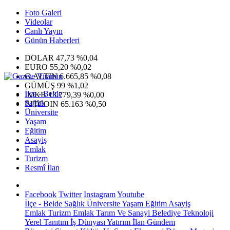
Foto Galeri
Videolar
Canlı Yayın
Günün Haberleri
DOLAR
47,73
%0,04
EURO
55,20
%0,02
G.ALTIN
6.665,85
%0,08
GÜMÜŞ
99
%1,02
İlçe - Belde
IMKB
13.779,39
%0,00
Sağlık
BITCOIN
65.163
%0,50
Üniversite
Yaşam
Eğitim
Asayiş
Emlak
Turizm
Resmî İlan
Facebook
Twitter
Instagram
Youtube
İlçe - Belde
Sağlık
Üniversite
Yaşam
Eğitim
Asayiş
Emlak
Turizm
Emlak
Tarım Ve Sanayi
Belediye
Teknoloji
Yerel
Tanıtım
İş Dünyası
Yatırım
İlan
Gündem