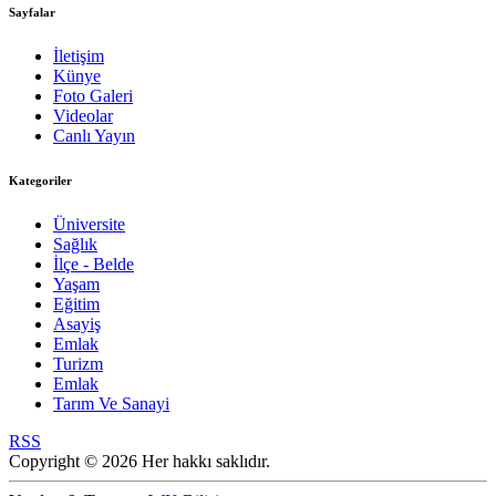
Sayfalar
İletişim
Künye
Foto Galeri
Videolar
Canlı Yayın
Kategoriler
Üniversite
Sağlık
İlçe - Belde
Yaşam
Eğitim
Asayiş
Emlak
Turizm
Emlak
Tarım Ve Sanayi
RSS
Copyright © 2026 Her hakkı saklıdır.