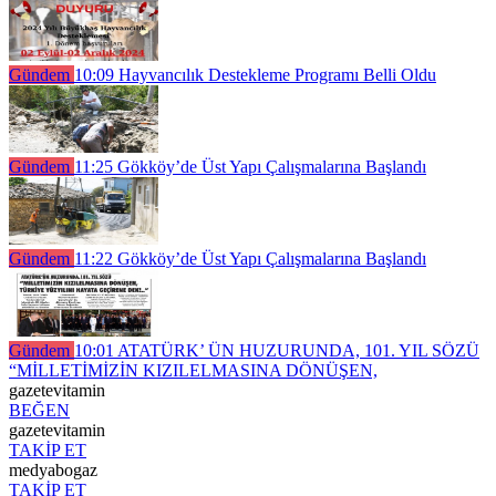
Gündem
10:09
Hayvancılık Destekleme Programı Belli Oldu
Gündem
11:25
Gökköy’de Üst Yapı Çalışmalarına Başlandı
Gündem
11:22
Gökköy’de Üst Yapı Çalışmalarına Başlandı
Gündem
10:01
ATATÜRK’ ÜN HUZURUNDA, 101. YIL SÖZÜ
“MİLLETİMİZİN KIZILELMASINA DÖNÜŞEN,
gazetevitamin
BEĞEN
gazetevitamin
TAKİP ET
medyabogaz
TAKİP ET