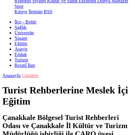
Röportaj
Siyaset
Kültür Ve Sanat
Ekonomi
Dünya
Magazin
Spor
Künye
İletişim
RSS
İlçe - Belde
Sağlık
Üniversite
Yaşam
Eğitim
Asayiş
Emlak
Turizm
Resmî İlan
Anasayfa
Gündem
Turist Rehberlerine Meslek İçi
Eğitim
Çanakkale Bölgesel Turist Rehberleri
Odası ve Çanakkale İl Kültür ve Turizm
Müdürlüğü işbirliği ile ÇARO üyesi