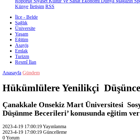
Röportaj
Siyaset
Kültür Ve Sanat
Ekonomi
Dünya
Magazin
Sp
Künye
İletişim
RSS
İlçe - Belde
Sağlık
Üniversite
Yaşam
Eğitim
Asayiş
Emlak
Turizm
Resmî İlan
Anasayfa
Gündem
Hükümlülere Yenilikçi Düşünce B
Çanakkale Onsekiz Mart Üniversitesi Sosy
Düşünme Becerileri’ konusunda eğitim ver
2023-4-19 17:00:19
Yayınlanma
2023-4-19 17:00:19
Güncelleme
0
Yorum