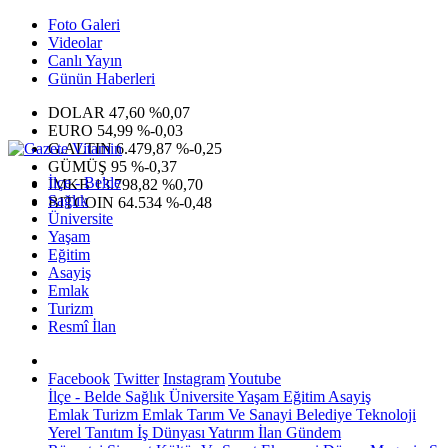
Foto Galeri
Videolar
Canlı Yayın
Günün Haberleri
DOLAR
47,60
%0,07
EURO
54,99
%-0,03
G.ALTIN
6.479,87
%-0,25
GÜMÜŞ
95
%-0,37
İlçe - Belde
IMKB
13.798,82
%0,70
Sağlık
BITCOIN
64.534
%-0,48
Üniversite
Yaşam
Eğitim
Asayiş
Emlak
Turizm
Resmî İlan
Facebook
Twitter
Instagram
Youtube
İlçe - Belde
Sağlık
Üniversite
Yaşam
Eğitim
Asayiş
Emlak
Turizm
Emlak
Tarım Ve Sanayi
Belediye
Teknoloji
Yerel
Tanıtım
İş Dünyası
Yatırım
İlan
Gündem