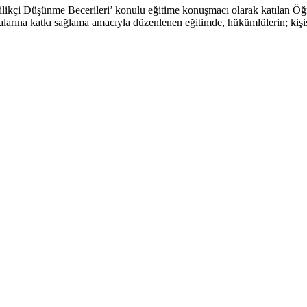
ilikçi Düşünme Becerileri’ konulu eğitime konuşmacı olarak katılan Öğ
rına katkı sağlama amacıyla düzenlenen eğitimde, hükümlülerin; kişisel,