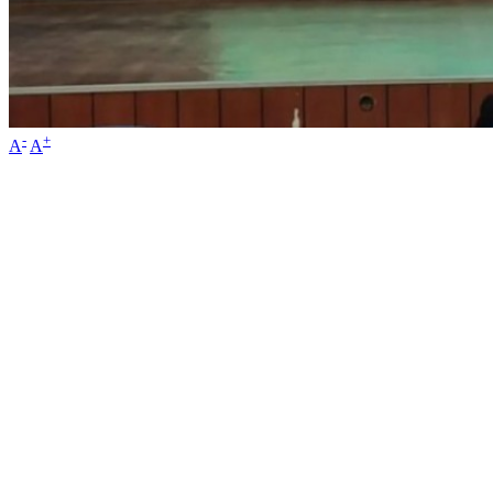
-
+
A
A