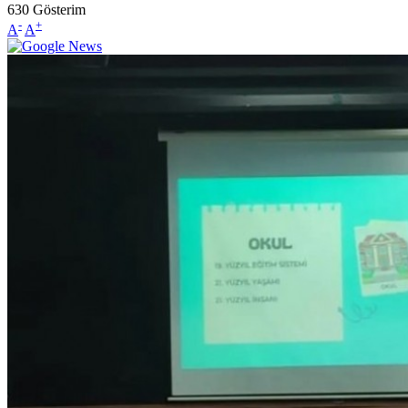
630
Gösterim
-
+
A
A