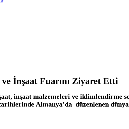
or
 İnşaat Fuarını Ziyaret Etti
şaat, inşaat malzemeleri ve iklimlendirme s
23 tarihlerinde Almanya’da düzenlenen dün