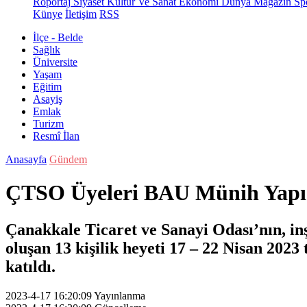
Röportaj
Siyaset
Kültür Ve Sanat
Ekonomi
Dünya
Magazin
Sp
Künye
İletişim
RSS
İlçe - Belde
Sağlık
Üniversite
Yaşam
Eğitim
Asayiş
Emlak
Turizm
Resmî İlan
Anasayfa
Gündem
ÇTSO Üyeleri BAU Münih Yapı ve
Çanakkale Ticaret ve Sanayi Odası’nın, in
oluşan 13 kişilik heyeti 17 – 22 Nisan 20
katıldı.
2023-4-17 16:20:09
Yayınlanma