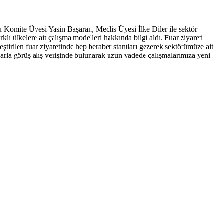
 Komite Üyesi Yasin Başaran, Meclis Üyesi İlke Diler ile sektör
klı ülkelere ait çalışma modelleri hakkında bilgi aldı. Fuar ziyareti
rilen fuar ziyaretinde hep beraber stantları gezerek sektörümüze ait
larla görüş alış verişinde bulunarak uzun vadede çalışmalarımıza yeni