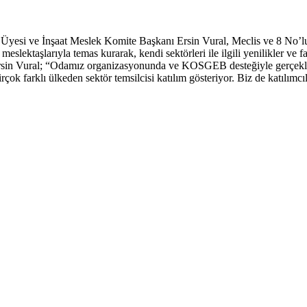
 Üyesi ve İnşaat Meslek Komite Başkanı Ersin Vural, Meclis ve 8 No’lu
ektaşlarıyla temas kurarak, kendi sektörleri ile ilgili yenilikler ve far
sin Vural; “Odamız organizasyonunda ve KOSGEB desteğiyle gerçekleşti
k farklı ülkeden sektör temsilcisi katılım gösteriyor. Biz de katılımcı