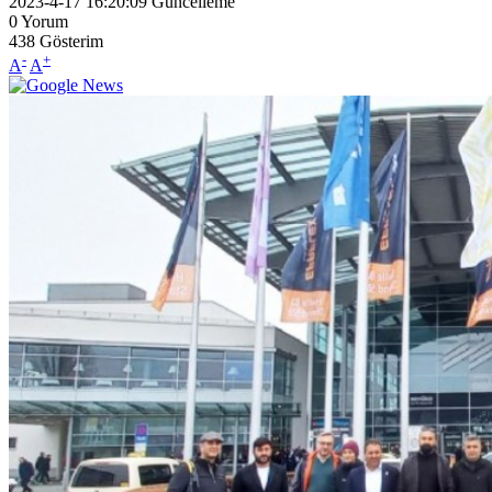
2023-4-17 16:20:09
Güncelleme
0
Yorum
438
Gösterim
-
+
A
A