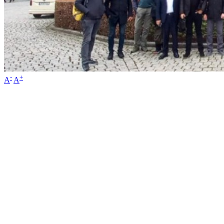
-
+
A
A