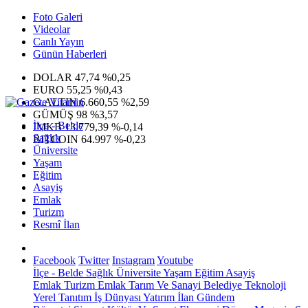
Foto Galeri
Videolar
Canlı Yayın
Günün Haberleri
DOLAR
47,74
%0,25
EURO
55,25
%0,43
G.ALTIN
6.660,55
%2,59
GÜMÜŞ
98
%3,57
İlçe - Belde
IMKB
13.779,39
%-0,14
Sağlık
BITCOIN
64.997
%-0,23
Üniversite
Yaşam
Eğitim
Asayiş
Emlak
Turizm
Resmî İlan
Facebook
Twitter
Instagram
Youtube
İlçe - Belde
Sağlık
Üniversite
Yaşam
Eğitim
Asayiş
Emlak
Turizm
Emlak
Tarım Ve Sanayi
Belediye
Teknoloji
Yerel
Tanıtım
İş Dünyası
Yatırım
İlan
Gündem