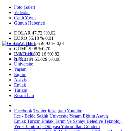
Foto Galeri
Videolar
Canlı Yayın
Günün Haberleri
DOLAR
47,72
%0,02
EURO
55,18
%-0,01
G.ALTIN
6.659,92
%-0,01
GÜMÜŞ
98
%0,70
İlçe - Belde
IMKB
13.892,16
%0,82
Sağlık
BITCOIN
65.029
%0,08
Üniversite
Yaşam
Eğitim
Asayiş
Emlak
Turizm
Resmî İlan
Facebook
Twitter
Instagram
Youtube
İlçe - Belde
Sağlık
Üniversite
Yaşam
Eğitim
Asayiş
Emlak
Turizm
Emlak
Tarım Ve Sanayi
Belediye
Teknoloji
Yerel
Tanıtım
İş Dünyası
Yatırım
İlan
Gündem