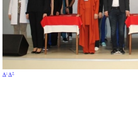
-
+
A
A