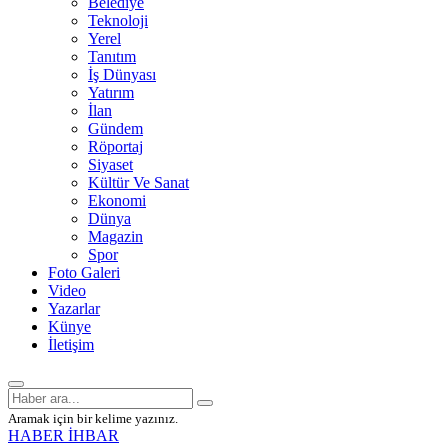
Belediye
Teknoloji
Yerel
Tanıtım
İş Dünyası
Yatırım
İlan
Gündem
Röportaj
Siyaset
Kültür Ve Sanat
Ekonomi
Dünya
Magazin
Spor
Foto Galeri
Video
Yazarlar
Künye
İletişim
Aramak için bir kelime yazınız.
HABER İHBAR