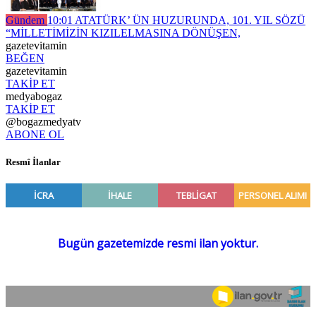
Gündem
10:01
ATATÜRK’ ÜN HUZURUNDA, 101. YIL SÖZÜ
“MİLLETİMİZİN KIZILELMASINA DÖNÜŞEN,
gazetevitamin
BEĞEN
gazetevitamin
TAKİP ET
medyabogaz
TAKİP ET
@bogazmedyatv
ABONE OL
Resmî İlanlar