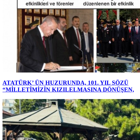
ATATÜRK’ ÜN HUZURUNDA, 101. YIL SÖZÜ
“MİLLETİMİZİN KIZILELMASINA DÖNÜŞEN,