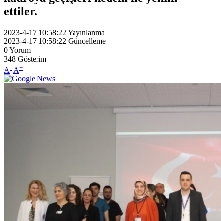
ettiler.
2023-4-17 10:58:22
Yayınlanma
2023-4-17 10:58:22
Güncelleme
0
Yorum
348
Gösterim
-
+
A
A