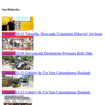
Son Haberler
Gündem
10:32
Takaoğlu ‘Bozcaada Üzümünün Hikayesi’ Söyleşişi
Gündem
10:09
Hayvancılık Destekleme Programı Belli Oldu
Gündem
11:25
Gökköy’de Üst Yapı Çalışmalarına Başlandı
Gündem
11:22
Gökköy’de Üst Yapı Çalışmalarına Başlandı