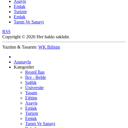
Asayiş
Emlak
Turizm
Emlak
Tarım Ve Sanayi
RSS
Copyright © 2026 Her hakkı saklıdır.
Yazılım & Tasarım:
WK Bilişim
Anasayfa
Kategoriler
Resmî İlan
İlçe - Belde
Sağlık
Üniversite
Yaşam
Eğitim
Asayiş
Emlak
Turizm
Emlak
Tarım Ve Sanayi