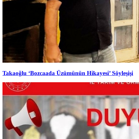
Takaoğlu ‘Bozcaada Üzümünün Hikayesi’ Söyleşişi