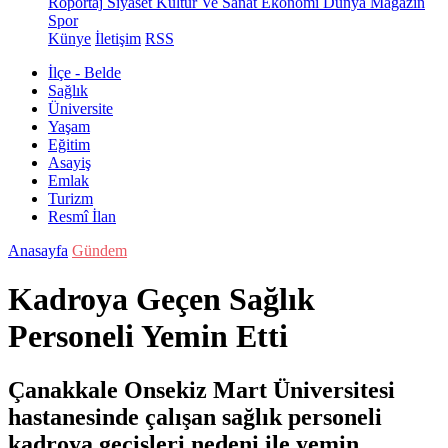
Röportaj
Siyaset
Kültür Ve Sanat
Ekonomi
Dünya
Magazin
Spor
Künye
İletişim
RSS
İlçe - Belde
Sağlık
Üniversite
Yaşam
Eğitim
Asayiş
Emlak
Turizm
Resmî İlan
Anasayfa
Gündem
Kadroya Geçen Sağlık
Personeli Yemin Etti
Çanakkale Onsekiz Mart Üniversitesi
hastanesinde çalışan sağlık personeli
kadroya geçişleri nedeni ile yemin