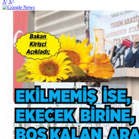
-
+
A
A