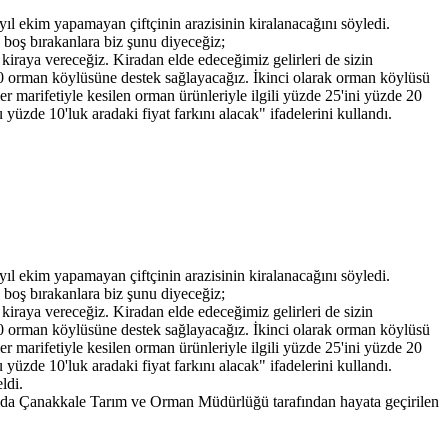
yıl ekim yapamayan çiftçinin arazisinin kiralanacağını söyledi.
i boş bırakanlara biz şunu diyeceğiz;
 kiraya vereceğiz. Kiradan elde edeceğimiz gelirleri de sizin
10 orman köylüsüne destek sağlayacağız. İkinci olarak orman köylüsü
r marifetiyle kesilen orman ürünleriyle ilgili yüzde 25'ini yüzde 20
de 10'luk aradaki fiyat farkını alacak" ifadelerini kullandı.
yıl ekim yapamayan çiftçinin arazisinin kiralanacağını söyledi.
i boş bırakanlara biz şunu diyeceğiz;
 kiraya vereceğiz. Kiradan elde edeceğimiz gelirleri de sizin
10 orman köylüsüne destek sağlayacağız. İkinci olarak orman köylüsü
r marifetiyle kesilen orman ürünleriyle ilgili yüzde 25'ini yüzde 20
zde 10'luk aradaki fiyat farkını alacak" ifadelerini kullandı.
ldi.
amında Çanakkale Tarım ve Orman Müdürlüğü tarafından hayata geçirilen