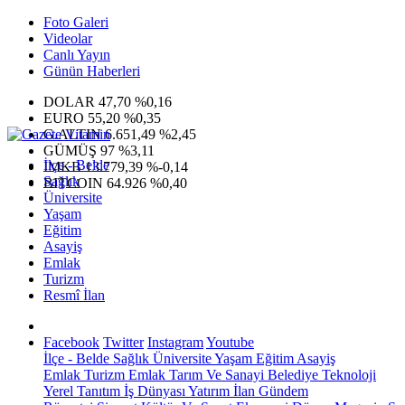
Foto Galeri
Videolar
Canlı Yayın
Günün Haberleri
DOLAR
47,70
%0,16
EURO
55,20
%0,35
G.ALTIN
6.651,49
%2,45
GÜMÜŞ
97
%3,11
İlçe - Belde
IMKB
13.779,39
%-0,14
Sağlık
BITCOIN
64.926
%0,40
Üniversite
Yaşam
Eğitim
Asayiş
Emlak
Turizm
Resmî İlan
Facebook
Twitter
Instagram
Youtube
İlçe - Belde
Sağlık
Üniversite
Yaşam
Eğitim
Asayiş
Emlak
Turizm
Emlak
Tarım Ve Sanayi
Belediye
Teknoloji
Yerel
Tanıtım
İş Dünyası
Yatırım
İlan
Gündem