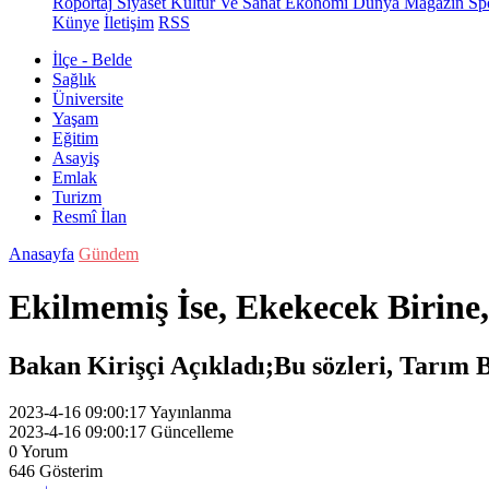
Röportaj
Siyaset
Kültür Ve Sanat
Ekonomi
Dünya
Magazin
Sp
Künye
İletişim
RSS
İlçe - Belde
Sağlık
Üniversite
Yaşam
Eğitim
Asayiş
Emlak
Turizm
Resmî İlan
Anasayfa
Gündem
Ekilmemiş İse, Ekekecek Birine
Bakan Kirişçi Açıkladı;Bu sözleri, Tarım B
2023-4-16 09:00:17
Yayınlanma
2023-4-16 09:00:17
Güncelleme
0
Yorum
646
Gösterim