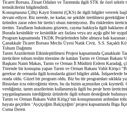
Ticaret Borsası, Ziraat Odaları ve Tarımmla ilgili STK ile özel sektör
temsilcilerini bilgilendirdi.
Konuşmasına Çiftçi Kayıt Sistemi (ÇKS) ile ilgili bilgiler vererek ba
devam ediyor. Biz nerede, ne kadar, ne şekilde üretilmesi gerektiğine 
üründen zarar eden bir üretici olsun istemiyoruz. Bu risklerden üretic
üretim. Tarafların hukukunu gözeten, cayma hakkıyla ilgili haklarını d
Burada kesinlikle ve kesinlikle arz fazlası veya arz açığı gibi bir u
Program kapsamında TKDK Projelerinden hibe almaya hak kazanan proje
Çanakkale Ticaret Borsası Meclis Üyesi Natık Civir, S.S. Saçaklı K
Tohum Dağıtımı
Tarım Arazilerinin Etkinleştirilmesi Projesi kapsamında Çanakkale T
üreticilere tohum teslim törenine de katılan Tarım ve Orman Bakanı Va
Başkanı Naim Makas, Tarım ve Orman İl Müdürü Erdem Karadağ, çiftçi
Törende bir konuşma yapan Tarım ve Orman Bakanı Vahit Kirişci “Bugün
gerekse de ormanla ilgili konularda güzel bilgiler aldık. İstişarelerde
orada oldu. Güzel bir program oldu. Biz bu tür programları sıklıkla y
Birazdan icra edeceğimiz tören, bu da bizim açımızdan çok kıymetli
verdiğimiz, tarım arazilerinin kullanımıyla ilgili bu proje hem üretic
yaygınlaşmasını istediğimiz ürünlerle ilgili tohum desteğinde bulunuy
Tarım ve Orman Bakanı Vahit Kirişçi’nin konuşmasının ardından tohu
hayata geçirilen ‘Ayçiçeğim Balçiçeğim’ projesi kapsamında Biga İlçesi
Cuma Deren