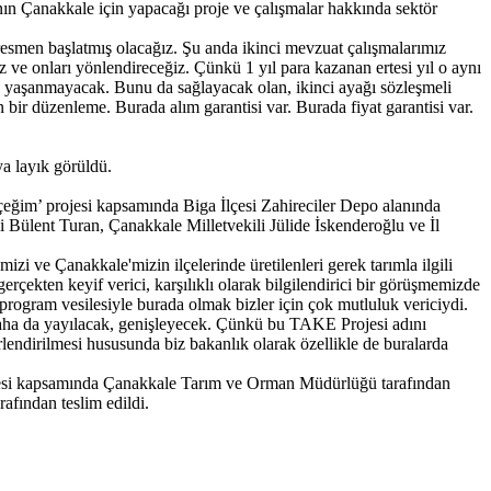
ının Çanakkale için yapacağı proje ve çalışmalar hakkında sektör
 resmen başlatmış olacağız. Şu anda ikinci mevzuat çalışmalarımız
z ve onları yönlendireceğiz. Çünkü 1 yıl para kazanan ertesi yıl o aynı
ürün yaşanmayacak. Bunu da sağlayacak olan, ikinci ayağı sözleşmeli
 bir düzenleme. Burada alım garantisi var. Burada fiyat garantisi var.
a layık görüldü.
eğim’ projesi kapsamında Biga İlçesi Zahireciler Depo alanında
i Bülent Turan, Çanakkale Milletvekili Jülide İskenderoğlu ve İl
 ve Çanakkale'mizin ilçelerinde üretilenleri gerek tarımla ilgili
erçekten keyif verici, karşılıklı olarak bilgilendirici bir görüşmemizde
program vesilesiyle burada olmak bizler için çok mutluluk vericiydi.
aha da yayılacak, genişleyecek. Çünkü bu TAKE Projesi adını
rlendirilmesi hususunda biz bakanlık olarak özellikle de buralarda
rojesi kapsamında Çanakkale Tarım ve Orman Müdürlüğü tarafından
afından teslim edildi.