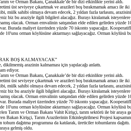
rım ve Orman Bakanı, Çanakkale’de bir dizi etkinlikte yerini aldı.
etimi üst seviyeye çıkartmak ve arazileri boş bırakmamak amacı ile iki 
ibi, mülk sahibi olmaya devam edecek, 2 yıldan fazla tarlasını, arazisin
 biz bu araziyle ilgili bilgileri alacağız. Burayı kiralamak isteyenlere
almamış olacak. Orman emvalinin satışından elde edilen gelirden yüzde 
ı var. Burada maliyet üzerinden yüzde 70 iskonto yapacağız. Kooperatifle
de 10'unu orman köylüsüne aktarmayı sağlayacağız. Orman köylüsü bu yüz
IŞ TOPRAK BOŞ KALMAYACAK”
 dikilmemiş arazinin kalmaması için yapılacağı anlattı.
am ediyor.
rım ve Orman Bakanı, Çanakkale’de bir dizi etkinlikte yerini aldı.
etimi üst seviyeye çıkartmak ve arazileri boş bırakmamak amacı ile iki 
ibi, mülk sahibi olmaya devam edecek, 2 yıldan fazla tarlasını, arazisin
 biz bu araziyle ilgili bilgileri alacağız. Burayı kiralamak isteyenlere
almamış olacak. Orman emvalinin satışından elde edilen gelirden yüzde 
ı var. Burada maliyet üzerinden yüzde 70 iskonto yapacağız. Kooperatifle
zde 10'unu orman köylüsüne aktarmayı sağlayacağız. Orman köylüsü bu yü
len Tarım ve Orman Bakanı Vahit Kirişçi, tarım sektörü ile bir araya ge
eren Bakan Kirişçi, Tarım Arazilerinin Etkinleştirilmesi Projesi kaps
tohum dağıtma programına da katılarak, üreticiler tohumlarını dağıttı.
 araya gelmiş oldu.