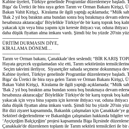
Kabine üyeleri, Türkiye genelinde Programlar düzenlemeye başladı. Ta
Biga’ da Üretici ile bira raya gelen Tarım ve Orman Bakanı Kirişçi, Ür
Bakan Vahit Kirişçi, Kiralama ile ilgili yaptığı açıklamada; “Mülk sah
'Bak 2 yıl boş bıraktın ama bundan sonra boş bırakmaya devam ederseniz
hesabınıza aktaracağız' Böylelikle Türkiye'de bir karış toprak boş k
yakacak için veya bina yapımı için kereste ihtiyacı var, oduna ihtiyac
daha düşük fiyattan alma imkanı vardı. Şimdi biz bu yüzde 20'nin yüz
---------------------------------------
ÜRİTİM DURMASIN DİYE,
KİRALAMA DÖNEMİ…
----------------------------------------
Tarım ve Orman bakanı, Çanakkale’den seslendi; “BİR KAR
Hayata geçecek uygulamadan söz etti, Tarım sektörünün temsilcilerine,
Seçim takvimi ilerliyor, Siyasetçiler sahada seçmene dokunmaya dev
Kabine üyeleri, Türkiye genelinde Programlar düzenlemeye başladı. Ta
Biga’ da Üretici ile bira raya gelen Tarım ve Orman Bakanı Kirişçi, Ür
Bakan Vahit Kirişçi, Kiralama ile ilgili yaptığı açıklamada; “Mülk sah
'Bak 2 yıl boş bıraktın ama bundan sonra boş bırakmaya devam ederseniz
hesabınıza aktaracağız' Böylelikle Türkiye'de bir karış toprak boş k
yakacak için veya bina yapımı için kereste ihtiyacı var, oduna ihtiyac
daha düşük fiyattan alma imkanı vardı. Şimdi biz bu yüzde 20'nin yü
Bir dizi ziyaret kapsamında, Bakanlık çalışmaları için Çanakkale’ye ge
Sektörel değerlendirme ve Bakanlığın çalışmaları hakkında bilgiler v
‘Ayçiçeğim Balçiçeğim’ projesi kapsamında Biga İlçesinde düzenlenen 
Çanakkale'de düzenlenen toplantı ile Tarım sektörü temsilcileri ile bir