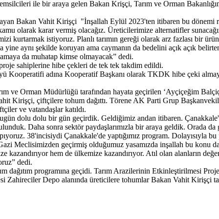
 temsilcileri ile bir araya gelen Bakan Krişçi, Tarım ve Orman Bakanlığ
şlayan Bakan Vahit Kirişçi "İnşallah Eylül 2023'ten itibaren bu dönemi
kamu olarak karar vermiş olacağız. Üreticilerimize alternatifler sunacağı
imizi kurtarmak istiyoruz. Planlı tarımın gereği olarak arz fazlası bir 
a yine aynı şekilde koruyan ama caymanın da bedelini açık açık belirten
ygulamaya da muhatap kimse olmayacak” dedi.
 sahiplerine hibe çekleri de tek tek takdim edildi.
öyü Kooperatifi adına Kooperatif Başkanı olarak TKDK hibe çeki almay
arım ve Orman Müdürlüğü tarafından hayata geçirilen ‘Ayçiçeğim Balçiç
hit Kirişçi, çiftçilere tohum dağıttı. Törene AK Parti Grup Başkanvekil
ler ve vatandaşlar katıldı.
 dolu dolu bir gün geçirdik. Geldiğimiz andan itibaren. Çanakkale'mizi
 bulunduk. Daha sonra sektör paydaşlarımızla bir araya geldik. Orada da g
apıyoruz. 38'incisiydi Çanakkale'de yaptığımız program. Dolayısıyla bu 
. Gazi Meclisimizden geçirmiş olduğumuz yasamızda inşallah bu konu d
imize kazandırıyor hem de ülkemize kazandırıyor. Atıl olan alanların değe
oruz” dedi.
m dağıtım programına geçidi. Tarım Arazilerinin Etkinleştirilmesi P
 Zahireciler Depo alanında üreticilere tohumlar Bakan Vahit Kirişçi tar