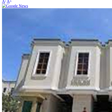
-
+
A
A