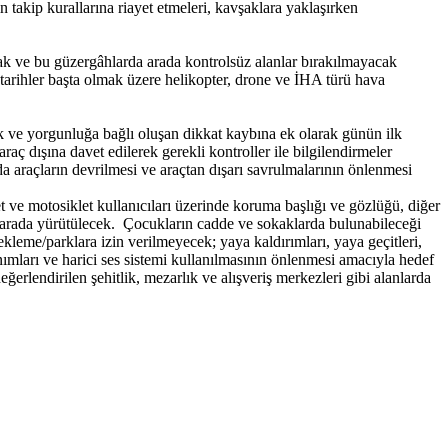
n takip kurallarına riayet etmeleri, kavşaklara yaklaşırken
cak ve bu güzergâhlarda arada kontrolsüz alanlar bırakılmayacak
ş) tarihler başta olmak üzere helikopter, drone ve İHA türü hava
uk ve yorgunluğa bağlı oluşan dikkat kaybına ek olarak günün ilk
araç dışına davet edilerek gerekli kontroller ile bilgilendirmeler
da araçların devrilmesi ve araçtan dışarı savrulmalarının önlenmesi
et ve motosiklet kullanıcıları üzerinde koruma başlığı ve gözlüğü, diğer
ir arada yürütülecek. Çocukların cadde ve sokaklarda bulunabileceği
leme/parklara izin verilmeyecek; yaya kaldırımları, yaya geçitleri,
nımları ve harici ses sistemi kullanılmasının önlenmesi amacıyla hedef
eğerlendirilen şehitlik, mezarlık ve alışveriş merkezleri gibi alanlarda