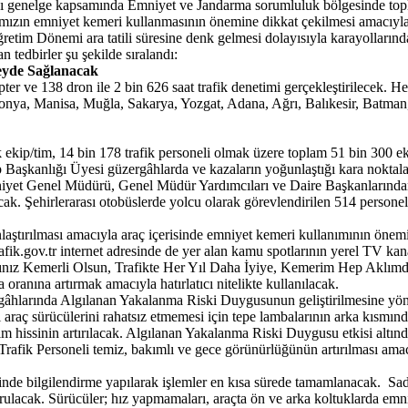
dığı genelge kapsamında Emniyet ve Jandarma sorumluluk bölgesinde topl
mızın emniyet kemeri kullanmasının önemine dikkat çekilmesi amacıyl
m Dönemi ara tatili süresine denk gelmesi dolayısıyla karayollarında y
 tedbirler şu şekilde sıralandı:
eyde Sağlanacak
er ve 138 dron ile 2 bin 626 saat trafik denetimi gerçekleştirilecek. He
 Konya, Manisa, Muğla, Sakarya, Yozgat, Adana, Ağrı, Balıkesir, Batman
ekip/tim, 14 bin 178 trafik personeli olmak üzere toplam 51 bin 300 eki
aşkanlığı Üyesi güzergâhlarda ve kazaların yoğunlaştığı kara noktalard
iyet Genel Müdürü, Genel Müdür Yardımcıları ve Daire Başkanlarından 
cak. Şehirlerarası otobüslerde yolcu olarak görevlendirilen 514 persone
tırılması amacıyla araç içerisinde emniyet kemeri kullanımının önemi 
afik.gov.tr internet adresinde de yer alan kamu spotlarının yerel TV k
ınız Kemerli Olsun, Trafikte Her Yıl Daha İyiye, Kemerim Hep Aklımd
oranına artırmak amacıyla hatırlatıcı nitelikte kullanılacak.
rgâhlarında Algılanan Yakalanma Riski Duygusunun geliştirilmesine yöne
i araç sürücülerini rahatsız etmemesi için tepe lambalarının arka kısmınd
tim hissinin artırılacak. Algılanan Yakalanma Riski Duygusu etkisi alt
rafik Personeli temiz, bakımlı ve gece görünürlüğünün artırılması amacı
inde bilgilendirme yapılarak işlemler en kısa sürede tamamlanacak. Sade
urulacak. Sürücüler; hız yapmamaları, araçta ön ve arka koltuklarda em