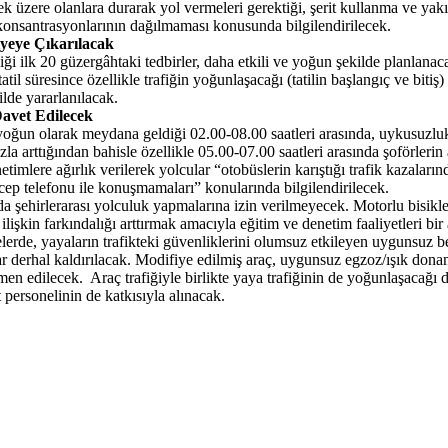
k üzere olanlara durarak yol vermeleri gerektiği, şerit kullanma ve yakı
e konsantrasyonlarının dağılmaması konusunda bilgilendirilecek.
yeye Çıkarılacak
ği ilk 20 güzergâhtaki tedbirler, daha etkili ve yoğun şekilde planlana
atil süresince özellikle trafiğin yoğunlaşacağı (tatilin başlangıç ve biti
ilde yararlanılacak.
Davet Edilecek
n yoğun olarak meydana geldiği 02.00-08.00 saatleri arasında, uykusuzl
azla arttığından bahisle özellikle 05.00-07.00 saatleri arasında şoförlerin 
imlere ağırlık verilerek yolcular “otobüslerin karıştığı trafik kazaların
 cep telefonu ile konuşmamaları” konularında bilgilendirilecek.
nda şehirlerarası yolculuk yapmalarına izin verilmeyecek. Motorlu bisikl
ilişkin farkındalığı arttırmak amacıyla eğitim ve denetim faaliyetleri b
rde, yayaların trafikteki güvenliklerini olumsuz etkileyen uygunsuz bek
ar derhal kaldırılacak. Modifiye edilmiş araç, uygunsuz egzoz/ışık dona
 men edilecek. Araç trafiğiyle birlikte yaya trafiğinin de yoğunlaşacağı d
 personelinin de katkısıyla alınacak.