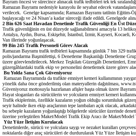
Bayram öncesi ve sürecince alınacak trafik tedbirleri tek tek sıralan
Ramazan Bayramı nedeniyle karayolu ile seyahat edecek vatandaşları
verilecek. Genelge kapsamında; Ramazan Bayramı tatilnin Eğitim-Öğreti
başlayacağı ve 24 Nisan’a kadar süreceği ifade edildi. Genelgede alınan
2 Bin 626 Saat Havadan Denetimle Trafik Güvenliği En Üst Düz
Trafik güvenliğinin en üst düzeyde sağlanabilmesi amacıyla 13 helikopt
Antalya, Aydın, Bursa, Eskişehir, İstanbul, İzmir, Kayseri, Kocaeli,
Van illerinde yoğunlaşacak.
99 Bin 245 Trafik Personeli Görev Alacak
Ramazan Bayramı trafik tedbirleri kapsamında günlük 7 bin 329 trafik 
polis/jandarma Başmüfettişi, 6 Denetleme Başkanlığı Denetleme Grup B
üzere görevlendirilecek. Merkez Teşkilatı Güzergâh Denetimleri, Emn
güzergâhlardaki trafik ekip ve personelini denetlemek üzere görev ala
Bu Yolda Sana Çok Güveniyoruz
Ramazan Bayramında da trafikte emniyet kemeri kullanımının yaygınlaş
yönelik daha önce gönderilmiş olan materyallerin dağıtılması, www.tr
Güveniyoruz mottosuyla hazırlanan afişler başta olmak üzere Bayram
Hayat sloganları da sürücülerin ve yolcuların emniyet kemeri kullanma 
Trafik ekiplerinin, özellikle kazaların yoğun olduğu sorumluluk güze
seyir halinde iken ekip araçlarının tepe lambaları açık olacak, arkadak
bu sebeple kazaların yoğunlaştığı bölgelerde sürücüler üzerinde dene
üzerine yerleştirilen Maket/Model Trafik Ekip Aracı ile Maket/Model T
Yüz Yüze İletişim Kurulacak
Denetimlerde, sürücü ve yolculara saygı ve nezaket kuralları çerçeves
noktalarda diğer araç sürücüleri de durdurularak Yüz Yüze İletişim k