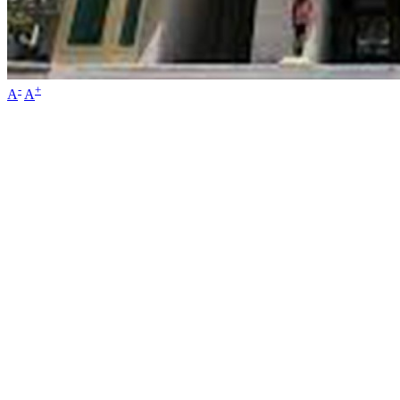
-
+
A
A