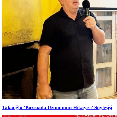
Takaoğlu ‘Bozcaada Üzümünün Hikayesi’ Söyleşişi