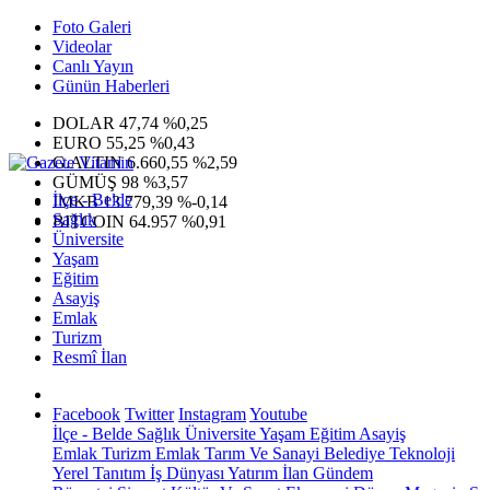
Foto Galeri
Videolar
Canlı Yayın
Günün Haberleri
DOLAR
47,74
%0,25
EURO
55,25
%0,43
G.ALTIN
6.660,55
%2,59
GÜMÜŞ
98
%3,57
İlçe - Belde
IMKB
13.779,39
%-0,14
Sağlık
BITCOIN
64.957
%0,91
Üniversite
Yaşam
Eğitim
Asayiş
Emlak
Turizm
Resmî İlan
Facebook
Twitter
Instagram
Youtube
İlçe - Belde
Sağlık
Üniversite
Yaşam
Eğitim
Asayiş
Emlak
Turizm
Emlak
Tarım Ve Sanayi
Belediye
Teknoloji
Yerel
Tanıtım
İş Dünyası
Yatırım
İlan
Gündem