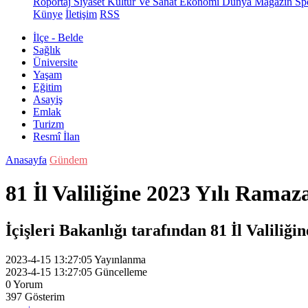
Röportaj
Siyaset
Kültür Ve Sanat
Ekonomi
Dünya
Magazin
Sp
Künye
İletişim
RSS
İlçe - Belde
Sağlık
Üniversite
Yaşam
Eğitim
Asayiş
Emlak
Turizm
Resmî İlan
Anasayfa
Gündem
81 İl Valiliğine 2023 Yılı Rama
İçişleri Bakanlığı tarafından 81 İl Valiliğ
2023-4-15 13:27:05
Yayınlanma
2023-4-15 13:27:05
Güncelleme
0
Yorum
397
Gösterim