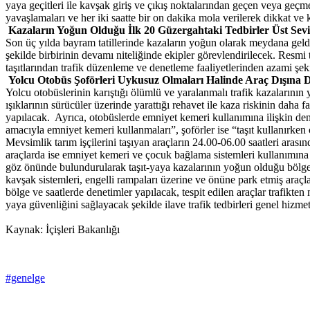
yaya geçitleri ile kavşak giriş ve çıkış noktalarından geçen veya geçme
yavaşlamaları ve her iki saatte bir on dakika mola verilerek dikkat v
Kazaların Yoğun Olduğu İlk 20 Güzergahtaki Tedbirler Üst Sevi
Son üç yılda bayram tatillerinde kazaların yoğun olarak meydana geldi
şekilde birbirinin devamı niteliğinde ekipler görevlendirilecek. Resmi t
taşıtlarından trafik düzenleme ve denetleme faaliyetlerinden azami şek
Yolcu Otobüs Şoförleri Uykusuz Olmaları Halinde Araç Dışına 
Yolcu otobüslerinin karıştığı ölümlü ve yaralanmalı trafik kazalarını
ışıklarının sürücüler üzerinde yarattığı rehavet ile kaza riskinin daha f
yapılacak. Ayrıca, otobüslerde emniyet kemeri kullanımına ilişkin denet
amacıyla emniyet kemeri kullanmaları”, şoförler ise “taşıt kullanırken
Mevsimlik tarım işçilerini taşıyan araçların 24.00-06.00 saatleri arası
araçlarda ise emniyet kemeri ve çocuk bağlama sistemleri kullanımına 
göz önünde bulundurularak taşıt-yaya kazalarının yoğun olduğu bölgele
kavşak sistemleri, engelli rampaları üzerine ve önüne park etmiş araçl
bölge ve saatlerde denetimler yapılacak, tespit edilen araçlar trafikten
yaya güvenliğini sağlayacak şekilde ilave trafik tedbirleri genel hizmet
Kaynak: İçişleri Bakanlığı
#genelge