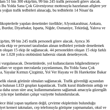
am 51 bin 300 ekip/tim, 99 bin 245 trafik personeli görev alacak.
a Bu Yolda Sana Çok Güveniyoruz mottosuyla hazırlanan afişlere yer
oğun trafik tedbirleri alınacağı, bu tedbirlerin 14 Nisan’da
likopterlerle yapılan denetimler özellikle; Afyonkarahisar, Ankara,
, Burdur, Diyarbakır, Isparta, Niğde, Osmaniye, Tekirdağ, Yalova ve
p/tim, 99 bin 245 trafik personeli görev alacak. Ayrıca 36
a ekip ve personel tarafından alınan tedbirleri yerinde denetlemek
oluşan 15 ekip ile sağlanacak. 44 personelden oluşan 15 ekip farklı
l ise 1.028 yolcu otobüsünü habersiz olarak denetleyecek.
vurgulanacak. Denetimlerde, yol kullanıcılarını bilgilendirmeye
analları ve uygun mecralarda yayınlanması, Bu Yolda Sana Çok
a, Yayalar Kırmızı Çizgimiz, Yol Ver Hayata ve Bi Hareketine Bakar
lik olarak görünür olmaları sağlanacak. Trafik güvenliği açısından
a bulunan LED grupları kapatılacak. Trafik kural ihlallerinin arttığı ve
ında daha uzun süre araç kullanmamalarını sağlamak amacıyla güzergâh
yla tepe lambaları çalışır vaziyette bulundurulacak.
ce ihlal yapan taşıtların değil, çevirme ekiplerinin bulunduğu
niyet kemeri takmaları, cep telefonuyla görüşme yapmamaları, okul ve