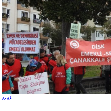
-
+
A
A