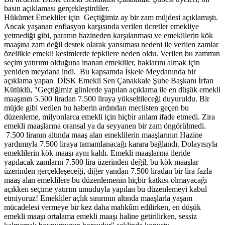
basın açıklaması gerçekleştirdiler.
Hükümet Emekliler için Geçtiğimiz ay bir zam müjdesi açıklamıştı.
Ancak yaşanan enflasyon karşısında verilen ücretler emekliye
yetmediği gibi, paranın hazineden karşılanması ve emeklilerin kök
maaşına zam değil destek olarak yansıması nedeni ile verilen zamlar
özellikle emekli kesimlerde tepkilere neden oldu. Verilen bu zammın
seçim yatırımı olduğuna inanan emekliler, haklarını almak için
yeniden meydana indi. Bu kapsamda İskele Meydanında bir
açıklama yapan DİSK Emekli Sen Çanakkale Şube Başkanı İrfan
Kütüklü, "Geçtiğimiz günlerde yapılan açıklama ile en düşük emekli
maaşının 5.500 liradan 7.500 liraya yükseltileceği duyuruldu. Bir
müjde gibi verilen bu haberin ardından meclisten geçen bu
düzenleme, milyonlarca emekli için hiçbir anlam ifade etmedi. Zira
emekli maaşlarına oransal ya da seyyanen bir zam öngörülmedi.
7.500 liranın altında maaş alan emeklilerin maaşlarının Hazine
yardımıyla 7.500 liraya tamamlanacağı karara bağlandı. Dolayısıyla
emeklilerin kök maaşı aynı kaldı. Emekli maaşlarına ileride
yapılacak zamların 7.500 lira üzerinden değil, bu kök maaşlar
üzerinden gerçekleşeceği, diğer yandan 7.500 liradan bir lira fazla
maaş alan emeklilere bu düzenlemenin hiçbir katkısı olmayacağı
açıkken seçime yatırım umuduyla yapılan bu düzenlemeyi kabul
etmiyoruz! Emekliler açlık sınırının altında maaşlarla yaşam
mücadelesi vermeye bir kez daha mahkûm edilirken, en düşük
emekli maaşı ortalama emekli maaşı haline getirilirken, sessiz