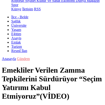
Röportaj
Siyaset
Kültür Ve Sanat
Ekonomi
Dünya
Magazin
Spor
Künye
İletişim
RSS
İlçe - Belde
Sağlık
Üniversite
Yaşam
Eğitim
Asayiş
Emlak
Turizm
Resmî İlan
Anasayfa
Gündem
Emekliler Verilen Zamma
Tepkilerini Sürdürüyor “Seçim
Yatırımı Kabul
Etmiyoruz”(VİDEO)