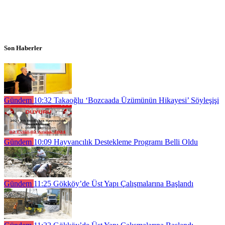
Son Haberler
Gündem
10:32
Takaoğlu ‘Bozcaada Üzümünün Hikayesi’ Söyleşişi
Gündem
10:09
Hayvancılık Destekleme Programı Belli Oldu
Gündem
11:25
Gökköy’de Üst Yapı Çalışmalarına Başlandı