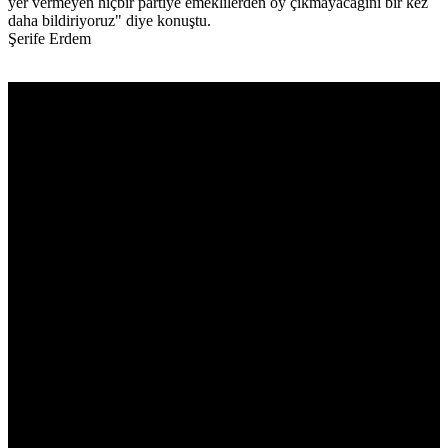
yer vermeyen hiçbir partiye emeklilerden oy çıkmayacağını bir kez
daha bildiriyoruz" diye konuştu.
Şerife Erdem