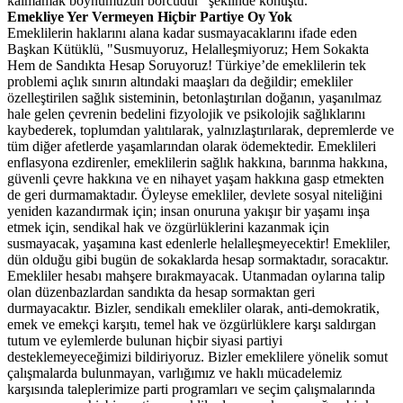
kalmamak boynumuzun borcudur" şeklinde konuştu.
Emekliye Yer Vermeyen Hiçbir Partiye Oy Yok
Emeklilerin haklarını alana kadar susmayacaklarını ifade eden
Başkan Kütüklü, "Susmuyoruz, Helalleşmiyoruz; Hem Sokakta
Hem de Sandıkta Hesap Soruyoruz! Türkiye’de emeklilerin tek
problemi açlık sınırın altındaki maaşları da değildir; emekliler
özelleştirilen sağlık sisteminin, betonlaştırılan doğanın, yaşanılmaz
hale gelen çevrenin bedelini fizyolojik ve psikolojik sağlıklarını
kaybederek, toplumdan yalıtılarak, yalnızlaştırılarak, depremlerde ve
tüm diğer afetlerde yaşamlarından olarak ödemektedir. Emeklileri
enflasyona ezdirenler, emeklilerin sağlık hakkına, barınma hakkına,
güvenli çevre hakkına ve en nihayet yaşam hakkına gasp etmekten
de geri durmamaktadır. Öyleyse emekliler, devlete sosyal niteliğini
yeniden kazandırmak için; insan onuruna yakışır bir yaşamı inşa
etmek için, sendikal hak ve özgürlüklerini kazanmak için
susmayacak, yaşamına kast edenlerle helalleşmeyecektir! Emekliler,
dün olduğu gibi bugün de sokaklarda hesap sormaktadır, soracaktır.
Emekliler hesabı mahşere bırakmayacak. Utanmadan oylarına talip
olan düzenbazlardan sandıkta da hesap sormaktan geri
durmayacaktır. Bizler, sendikalı emekliler olarak, anti-demokratik,
emek ve emekçi karşıtı, temel hak ve özgürlüklere karşı saldırgan
tutum ve eylemlerde bulunan hiçbir siyasi partiyi
desteklemeyeceğimizi bildiriyoruz. Bizler emeklilere yönelik somut
çalışmalarda bulunmayan, varlığımız ve haklı mücadelemiz
karşısında taleplerimize parti programları ve seçim çalışmalarında