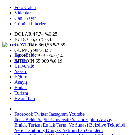
Foto Galeri
Videolar
Canlı Yayın
Günün Haberleri
DOLAR
47,74
%0,25
EURO
55,25
%0,43
G.ALTIN
6.660,55
%2,59
GÜMÜŞ
98
%3,57
İlçe - Belde
IMKB
13.779,39
%-0,14
Sağlık
BITCOIN
65.089
%0,19
Üniversite
Yaşam
Eğitim
Asayiş
Emlak
Turizm
Resmî İlan
Facebook
Twitter
Instagram
Youtube
İlçe - Belde
Sağlık
Üniversite
Yaşam
Eğitim
Asayiş
Emlak
Turizm
Emlak
Tarım Ve Sanayi
Belediye
Teknoloji
Yerel
Tanıtım
İş Dünyası
Yatırım
İlan
Gündem