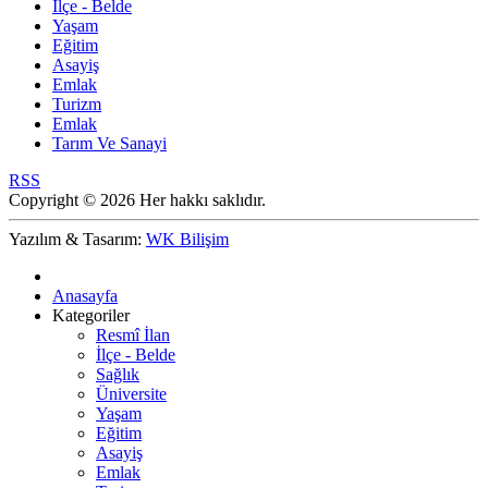
İlçe - Belde
Yaşam
Eğitim
Asayiş
Emlak
Turizm
Emlak
Tarım Ve Sanayi
RSS
Copyright © 2026 Her hakkı saklıdır.
Yazılım & Tasarım:
WK Bilişim
Anasayfa
Kategoriler
Resmî İlan
İlçe - Belde
Sağlık
Üniversite
Yaşam
Eğitim
Asayiş
Emlak