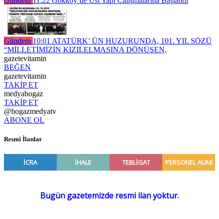
Gündem
11:22
Gökköy’de Üst Yapı Çalışmalarına Başlandı
Gündem
10:01
ATATÜRK’ ÜN HUZURUNDA, 101. YIL SÖZÜ
“MİLLETİMİZİN KIZILELMASINA DÖNÜŞEN,
gazetevitamin
BEĞEN
gazetevitamin
TAKİP ET
medyabogaz
TAKİP ET
@bogazmedyatv
ABONE OL
Resmî İlanlar