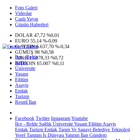
Foto Galeri
Videolar
Canlı Yayın
Günün Haberleri
DOLAR
47,72
%0,01
EURO
55,14
%-0,09
G.ALTIN
6.637,70
%-0,34
GÜMÜŞ
98
%0,58
İlçe - Belde
IMKB
13.878,33
%0,72
Sağlık
BITCOIN
65.007
%0,11
Üniversite
Yaşam
Eğitim
Asayiş
Emlak
Turizm
Resmî İlan
Facebook
Twitter
Instagram
Youtube
İlçe - Belde
Sağlık
Üniversite
Yaşam
Eğitim
Asayiş
Emlak
Turizm
Emlak
Tarım Ve Sanayi
Belediye
Teknoloji
Yerel
Tanıtım
İş Dünyası
Yatırım
İlan
Gündem