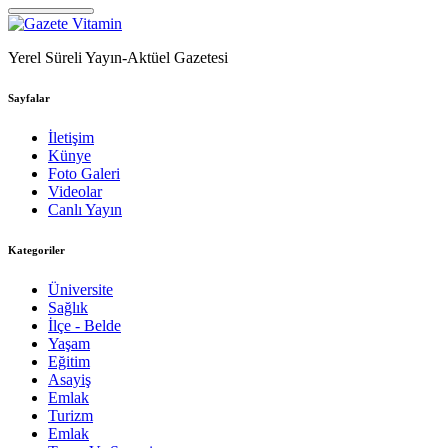
Yerel Süreli Yayın-Aktüel Gazetesi
Sayfalar
İletişim
Künye
Foto Galeri
Videolar
Canlı Yayın
Kategoriler
Üniversite
Sağlık
İlçe - Belde
Yaşam
Eğitim
Asayiş
Emlak
Turizm
Emlak