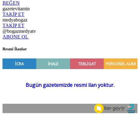
BEĞEN
gazetevitamin
TAKİP ET
medyabogaz
TAKİP ET
@bogazmedyatv
ABONE OL
Resmî İlanlar