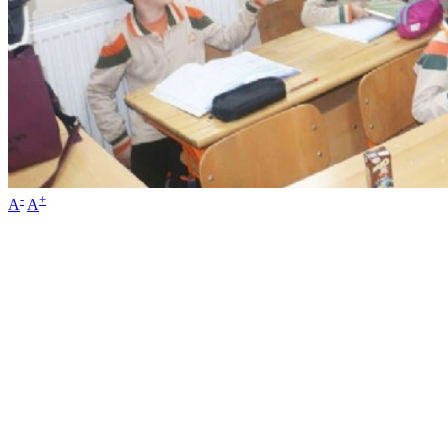
-
+
A
A