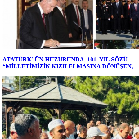
ATATÜRK’ ÜN HUZURUNDA, 101. YIL SÖZÜ
“MİLLETİMİZİN KIZILELMASINA DÖNÜŞEN,