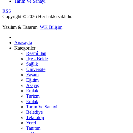
Tarım Ve Sanayi
RSS
Copyright © 2026 Her hakkı saklıdır.
Yazılım & Tasarım:
WK Bilişim
Anasayfa
Kategoriler
Resmî İlan
İlçe - Belde
Sağlık
Üniversite
Yaşam
Eğitim
Asayiş
Emlak
Turizm
Emlak
Tarım Ve Sanayi
Belediye
Teknoloji
Yerel
Tanıtım