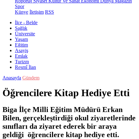
Röportaj
Siyaset
Kültür Ve Sanat
Ekonomi
Dünya
Magazin
Spor
Künye
İletişim
RSS
İlçe - Belde
Sağlık
Üniversite
Yaşam
Eğitim
Asayiş
Emlak
Turizm
Resmî İlan
Anasayfa
Gündem
Öğrencilere Kitap Hediye Etti
Biga İlçe Milli Eğitim Müdürü Erkan
Bilen, gerçekleştirdiği okul ziyaretlerinde
sınıfları da ziyaret ederek bir araya
geldiği öğrencilere kitap hediye etti.