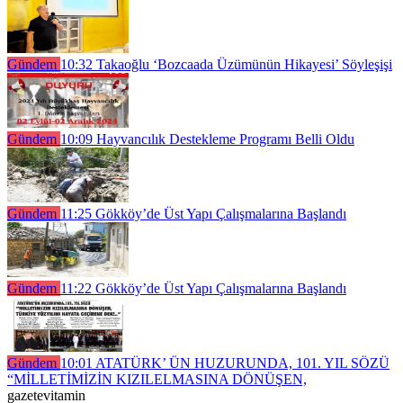
Gündem
10:32
Takaoğlu ‘Bozcaada Üzümünün Hikayesi’ Söyleşişi
Gündem
10:09
Hayvancılık Destekleme Programı Belli Oldu
Gündem
11:25
Gökköy’de Üst Yapı Çalışmalarına Başlandı
Gündem
11:22
Gökköy’de Üst Yapı Çalışmalarına Başlandı
Gündem
10:01
ATATÜRK’ ÜN HUZURUNDA, 101. YIL SÖZÜ
“MİLLETİMİZİN KIZILELMASINA DÖNÜŞEN,
gazetevitamin