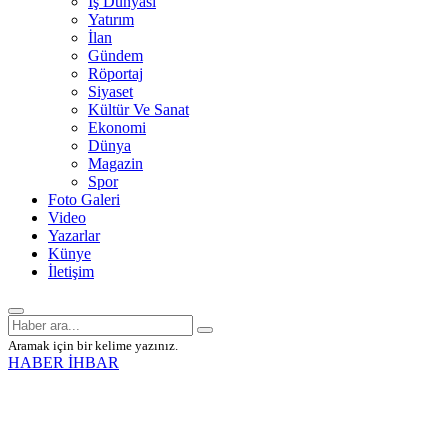
İş Dünyası
Yatırım
İlan
Gündem
Röportaj
Siyaset
Kültür Ve Sanat
Ekonomi
Dünya
Magazin
Spor
Foto Galeri
Video
Yazarlar
Künye
İletişim
Aramak için bir kelime yazınız.
HABER İHBAR