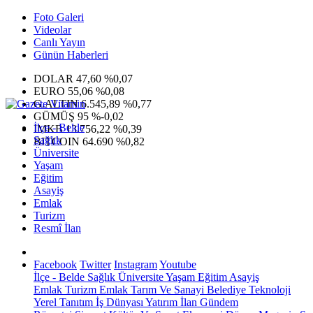
Foto Galeri
Videolar
Canlı Yayın
Günün Haberleri
DOLAR
47,60
%0,07
EURO
55,06
%0,08
G.ALTIN
6.545,89
%0,77
GÜMÜŞ
95
%-0,02
İlçe - Belde
IMKB
13.756,22
%0,39
Sağlık
BITCOIN
64.690
%0,82
Üniversite
Yaşam
Eğitim
Asayiş
Emlak
Turizm
Resmî İlan
Facebook
Twitter
Instagram
Youtube
İlçe - Belde
Sağlık
Üniversite
Yaşam
Eğitim
Asayiş
Emlak
Turizm
Emlak
Tarım Ve Sanayi
Belediye
Teknoloji
Yerel
Tanıtım
İş Dünyası
Yatırım
İlan
Gündem