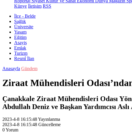
Röportaj
Siyaset
Kültür Ve Sanat
Ekonomi
Dünya
Magazin
Sp
Künye
İletişim
RSS
İlçe - Belde
Sağlık
Üniversite
Yaşam
Eğitim
Asayiş
Emlak
Turizm
Resmî İlan
Anasayfa
Gündem
Ziraat Mühendisleri Odası’ndan,
Çanakkale Ziraat Mühendisleri Odası Yöne
Abdullah Deniz ve Başkan Yardımcısı Aslı A
2023-4-8 16:15:48
Yayınlanma
2023-4-8 16:15:48
Güncelleme
0
Yorum