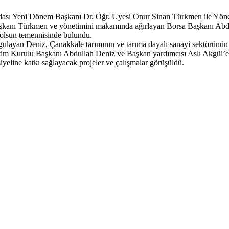
 Odası Yeni Dönem Başkanı Dr. Öğr. Üyesi Onur Sinan Türkmen ile Yö
anı Türkmen ve yönetimini makamında ağırlayan Borsa Başkanı Abdull
olsun temennisinde bulundu.
layan Deniz, Çanakkale tarımının ve tarıma dayalı sanayi sektörünün da
önetim Kurulu Başkanı Abdullah Deniz ve Başkan yardımcısı Aslı Akgül
nsiyeline katkı sağlayacak projeler ve çalışmalar görüşüldü.