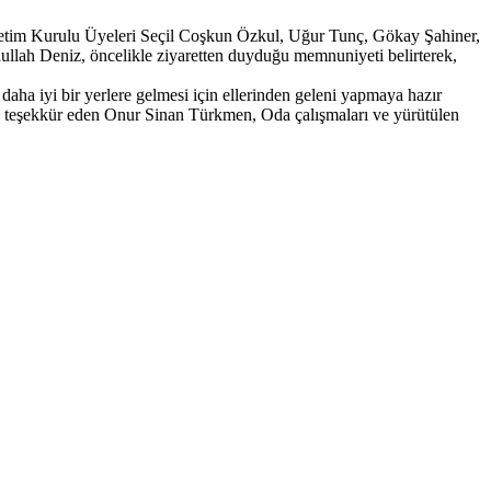
netim Kurulu Üyeleri Seçil Coşkun Özkul, Uğur Tunç, Gökay Şahiner,
ah Deniz, öncelikle ziyaretten duyduğu memnuniyeti belirterek,
ha iyi bir yerlere gelmesi için ellerinden geleni yapmaya hazır
’e teşekkür eden Onur Sinan Türkmen, Oda çalışmaları ve yürütülen