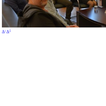
-
+
A
A