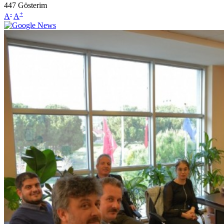
447
Gösterim
-
+
A
A