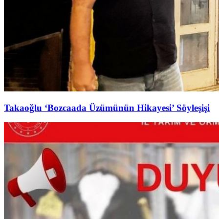
Takaoğlu ‘Bozcaada Üzümünün Hikayesi’ Söyleşişi