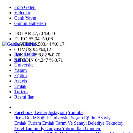
Foto Galeri
Videolar
Canlı Yayın
Günün Haberleri
DOLAR
47,70
%0,16
EURO
55,04
%0,06
G.ALTIN
6.503,44
%0,17
GÜMÜŞ
94
%0,12
İlçe - Belde
IMKB
13.798,82
%0,70
Sağlık
BITCOIN
64.247
%-0,71
Üniversite
Yaşam
Eğitim
Asayiş
Emlak
Turizm
Resmî İlan
Facebook
Twitter
Instagram
Youtube
İlçe - Belde
Sağlık
Üniversite
Yaşam
Eğitim
Asayiş
Emlak
Turizm
Emlak
Tarım Ve Sanayi
Belediye
Teknoloji
Yerel
Tanıtım
İş Dünyası
Yatırım
İlan
Gündem