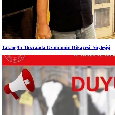
Takaoğlu ‘Bozcaada Üzümünün Hikayesi’ Söyleşişi