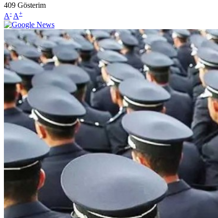
409
Gösterim
-
+
A
A