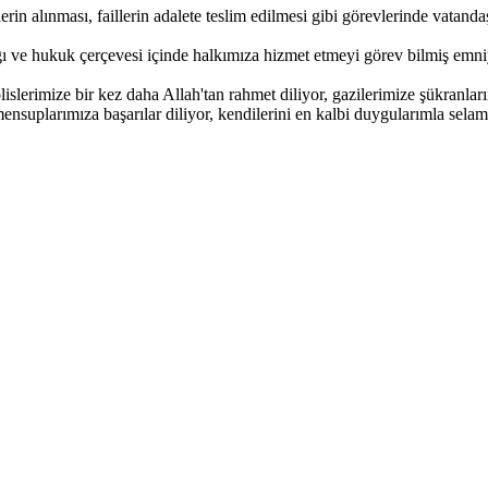
erin alınması, faillerin adalete teslim edilmesi gibi görevlerinde vata
ygı ve hukuk çerçevesi içinde halkımıza hizmet etmeyi görev bilmiş emni
slerimize bir kez daha Allah'tan rahmet diliyor, gazilerimize şükranlar
ensuplarımıza başarılar diliyor, kendilerini en kalbi duygularımla sel