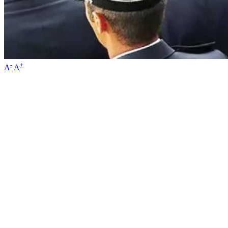
-
+
A
A