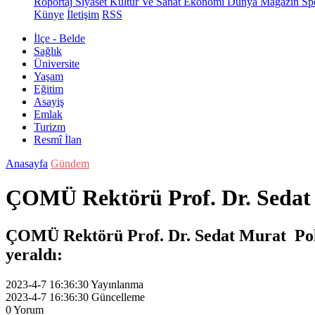
Röportaj
Siyaset
Kültür Ve Sanat
Ekonomi
Dünya
Magazin
Sp
Künye
İletişim
RSS
İlçe - Belde
Sağlık
Üniversite
Yaşam
Eğitim
Asayiş
Emlak
Turizm
Resmî İlan
Anasayfa
Gündem
ÇOMÜ Rektörü Prof. Dr. Sedat 
ÇOMÜ Rektörü Prof. Dr. Sedat Murat Polis 
yeraldı:
2023-4-7 16:36:30
Yayınlanma
2023-4-7 16:36:30
Güncelleme
0
Yorum