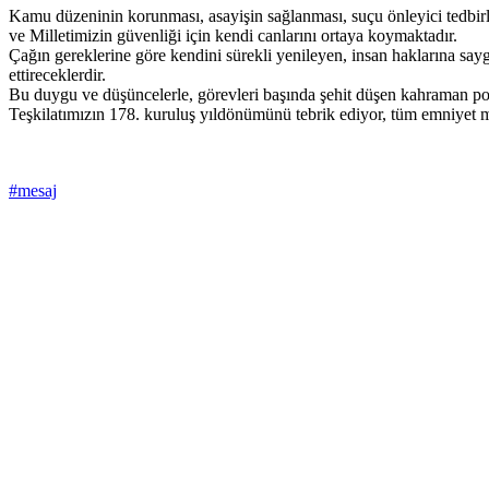
Kamu düzeninin korunması, asayişin sağlanması, suçu önleyici tedbirl
ve Milletimizin güvenliği için kendi canlarını ortaya koymaktadır.
Çağın gereklerine göre kendini sürekli yenileyen, insan haklarına sa
ettireceklerdir.
Bu duygu ve düşüncelerle, görevleri başında şehit düşen kahraman poli
Teşkilatımızın 178. kuruluş yıldönümünü tebrik ediyor, tüm emniyet m
#mesaj