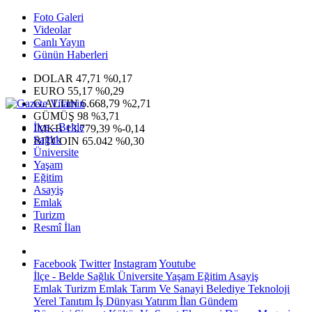
Foto Galeri
Videolar
Canlı Yayın
Günün Haberleri
DOLAR
47,71
%0,17
EURO
55,17
%0,29
G.ALTIN
6.668,79
%2,71
GÜMÜŞ
98
%3,71
İlçe - Belde
IMKB
13.779,39
%-0,14
Sağlık
BITCOIN
65.042
%0,30
Üniversite
Yaşam
Eğitim
Asayiş
Emlak
Turizm
Resmî İlan
Facebook
Twitter
Instagram
Youtube
İlçe - Belde
Sağlık
Üniversite
Yaşam
Eğitim
Asayiş
Emlak
Turizm
Emlak
Tarım Ve Sanayi
Belediye
Teknoloji
Yerel
Tanıtım
İş Dünyası
Yatırım
İlan
Gündem