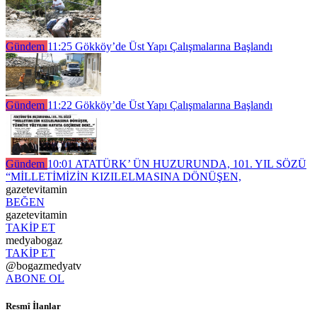
Gündem
11:25
Gökköy’de Üst Yapı Çalışmalarına Başlandı
Gündem
11:22
Gökköy’de Üst Yapı Çalışmalarına Başlandı
Gündem
10:01
ATATÜRK’ ÜN HUZURUNDA, 101. YIL SÖZÜ
“MİLLETİMİZİN KIZILELMASINA DÖNÜŞEN,
gazetevitamin
BEĞEN
gazetevitamin
TAKİP ET
medyabogaz
TAKİP ET
@bogazmedyatv
ABONE OL
Resmî İlanlar