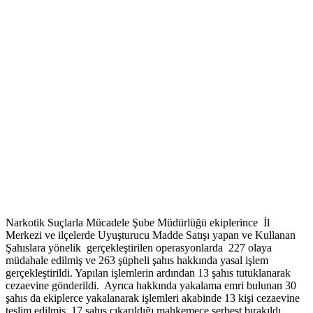
Narkotik Suçlarla Mücadele Şube Müdürlüğü ekiplerince İl
Merkezi ve ilçelerde Uyuşturucu Madde Satışı yapan ve Kullanan
Şahıslara yönelik gerçekleştirilen operasyonlarda 227 olaya
müdahale edilmiş ve 263 şüpheli şahıs hakkında yasal işlem
gerçekleştirildi. Yapılan işlemlerin ardından 13 şahıs tutuklanarak
cezaevine gönderildi. Ayrıca hakkında yakalama emri bulunan 30
şahıs da ekiplerce yakalanarak işlemleri akabinde 13 kişi cezaevine
teslim edilmiş, 17 şahıs çıkarıldığı mahkemece serbest bırakıldı.