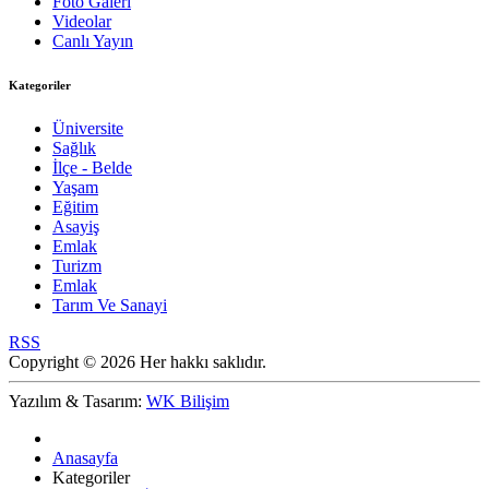
Foto Galeri
Videolar
Canlı Yayın
Kategoriler
Üniversite
Sağlık
İlçe - Belde
Yaşam
Eğitim
Asayiş
Emlak
Turizm
Emlak
Tarım Ve Sanayi
RSS
Copyright © 2026 Her hakkı saklıdır.
Yazılım & Tasarım:
WK Bilişim
Anasayfa
Kategoriler