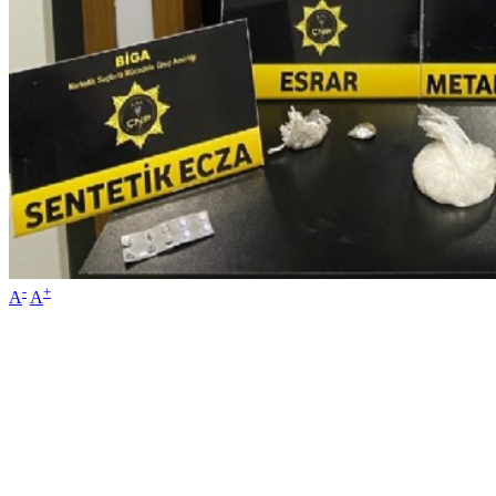
-
+
A
A