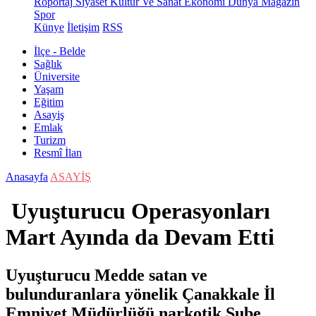
Röportaj
Siyaset
Kültür Ve Sanat
Ekonomi
Dünya
Magazin
Spor
Künye
İletişim
RSS
İlçe - Belde
Sağlık
Üniversite
Yaşam
Eğitim
Asayiş
Emlak
Turizm
Resmî İlan
Anasayfa
ASAYİŞ
Uyuşturucu Operasyonları
Mart Ayında da Devam Etti
Uyuşturucu Medde satan ve
bulunduranlara yönelik Çanakkale İl
Emniyet Müdürlüğü narkotik Şube