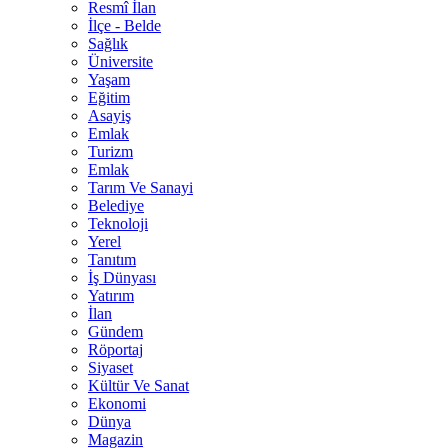
Resmî İlan
İlçe - Belde
Sağlık
Üniversite
Yaşam
Eğitim
Asayiş
Emlak
Turizm
Emlak
Tarım Ve Sanayi
Belediye
Teknoloji
Yerel
Tanıtım
İş Dünyası
Yatırım
İlan
Gündem
Röportaj
Siyaset
Kültür Ve Sanat
Ekonomi
Dünya
Magazin