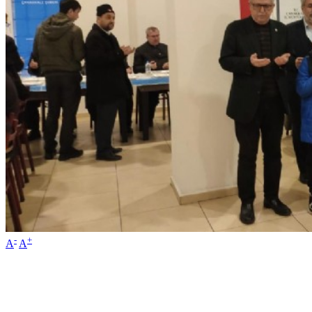
-
+
A
A