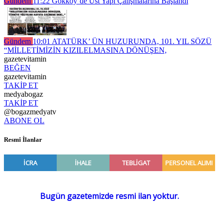
Gündem
11:22
Gökköy’de Üst Yapı Çalışmalarına Başlandı
Gündem
10:01
ATATÜRK’ ÜN HUZURUNDA, 101. YIL SÖZÜ
“MİLLETİMİZİN KIZILELMASINA DÖNÜŞEN,
gazetevitamin
BEĞEN
gazetevitamin
TAKİP ET
medyabogaz
TAKİP ET
@bogazmedyatv
ABONE OL
Resmî İlanlar