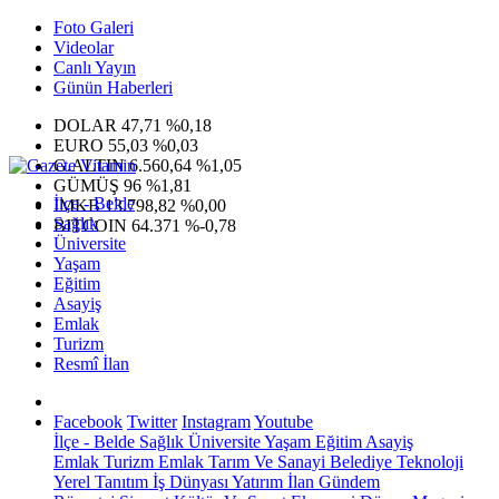
Foto Galeri
Videolar
Canlı Yayın
Günün Haberleri
DOLAR
47,71
%0,18
EURO
55,03
%0,03
G.ALTIN
6.560,64
%1,05
GÜMÜŞ
96
%1,81
İlçe - Belde
IMKB
13.798,82
%0,00
Sağlık
BITCOIN
64.371
%-0,78
Üniversite
Yaşam
Eğitim
Asayiş
Emlak
Turizm
Resmî İlan
Facebook
Twitter
Instagram
Youtube
İlçe - Belde
Sağlık
Üniversite
Yaşam
Eğitim
Asayiş
Emlak
Turizm
Emlak
Tarım Ve Sanayi
Belediye
Teknoloji
Yerel
Tanıtım
İş Dünyası
Yatırım
İlan
Gündem