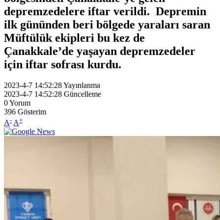
depremzedelere iftar verildi. Depremin
ilk gününden beri bölgede yaraları saran
Müftülük ekipleri bu kez de
Çanakkale’de yaşayan depremzedeler
için iftar sofrası kurdu.
2023-4-7 14:52:28
Yayınlanma
2023-4-7 14:52:28
Güncelleme
0
Yorum
396
Gösterim
-
+
A
A