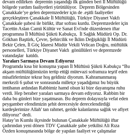
devam edilirken depremin yaşandığı ilk günden beri İl Müftülüğü
bölgede yardım faaliyetleri yürütülüyor. Deprem Bölgesinden
Çanakkale’ye gelen depremzedeler için de .eşitli faaliyetler
gerçekleştiren Çanakkale İl Müftülüğü, Türkiye Diyanet Vakfı
Çanakkale şubesi ile birlikt, iftar sofrası kurdu. Depremzedeler için
Tacettin Aslan Camii Kültür ve Sanat Evi'nde düzenlenen iftar
programına İl Müftüsü Şükrü Kabukçu, İl Sağlık Müdürü Op. Dr.
Gökhan Baştürk, Çevre, Şehircilik ve İklim Değişikliği İl Müdürü
Bekir Çelen, İl Göç İdaresi Müdür Vekili Velican Doğru, müftülük
personelleri, Türkiye Diyanet Vakfı gönüllüleri ve depremzede
vatandaşlar katıldı.
Yaraları Sarmaya Devam Ediyoruz
Programda kısa bir konuşma yapan İl Müftüsü Şükrü Kabukçu “Bu
akşam müftülüğümüzün tertip ettiği mütevazi soframıza teşrif eden
misafirlerimize tekrar hoş geldiniz diyorum. Kahramanmaraş
merkezli 6 şubat ve sonrasında milletçe yaşadığımız bu büyük
imtihanın ardından Rabbimiz hamd olsun ki bize dayanışma ruhu
verdi. Hep beraber yaraları sarmaya devam ediyoruz. Rabbim bir
daha bu günleri bize yaşatmasın. Bu deprem dolayısıyla vefat eden
peygamber efendimizin şehit derecesiyle derecelendirdiği
kardeşlerimize Allah' tan rahmet, geride kalanlarına sağlık ve afiyet
diliyoruz” dedi.
Hatay’ın Kumlu ilçesinde bulunan Çanakkale Müftülüğü iftar
çadırından yeni dönen TDV Çanakkale şube yetkilisi Ali Rıza
Özden konuşmasında bölge de yapılan faaliyet ve çalışmalar