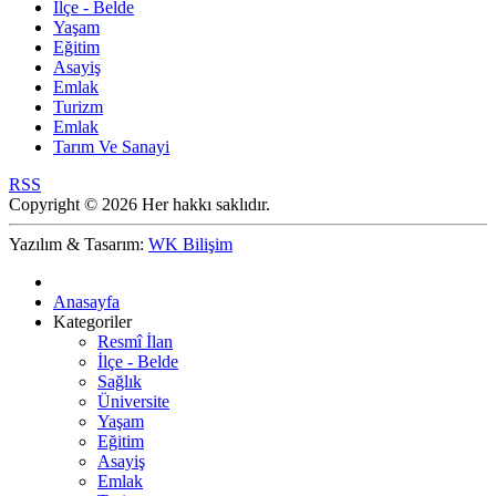
İlçe - Belde
Yaşam
Eğitim
Asayiş
Emlak
Turizm
Emlak
Tarım Ve Sanayi
RSS
Copyright © 2026 Her hakkı saklıdır.
Yazılım & Tasarım:
WK Bilişim
Anasayfa
Kategoriler
Resmî İlan
İlçe - Belde
Sağlık
Üniversite
Yaşam
Eğitim
Asayiş
Emlak