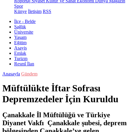
Röportaj
Siyaset
Kültür Ve Sanat
Ekonomi
Dünya
Magazin
Spor
Künye
İletişim
RSS
İlçe - Belde
Sağlık
Üniversite
Yaşam
Eğitim
Asayiş
Emlak
Turizm
Resmî İlan
Anasayfa
Gündem
Müftülükte İftar Sofrası
Depremzedeler İçin Kuruldu
Çanakkale İl Müftülüğü ve Türkiye
Diyanet Vakfı Çanakkale şubesi, deprem
bölgesinden Çanakkale’ye gelen