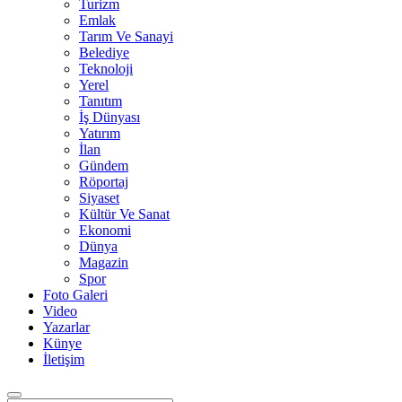
Turizm
Emlak
Tarım Ve Sanayi
Belediye
Teknoloji
Yerel
Tanıtım
İş Dünyası
Yatırım
İlan
Gündem
Röportaj
Siyaset
Kültür Ve Sanat
Ekonomi
Dünya
Magazin
Spor
Foto Galeri
Video
Yazarlar
Künye
İletişim