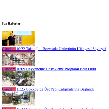
Son Haberler
Gündem
10:32
Takaoğlu ‘Bozcaada Üzümünün Hikayesi’ Söyleşişi
Gündem
10:09
Hayvancılık Destekleme Programı Belli Oldu
Gündem
11:25
Gökköy’de Üst Yapı Çalışmalarına Başlandı