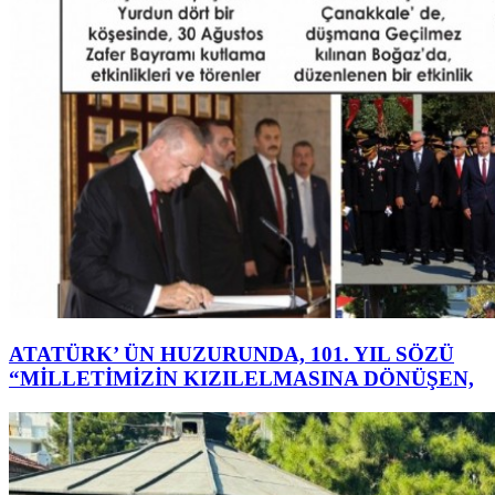
ATATÜRK’ ÜN HUZURUNDA, 101. YIL SÖZÜ
“MİLLETİMİZİN KIZILELMASINA DÖNÜŞEN,