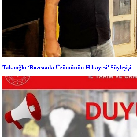
Takaoğlu ‘Bozcaada Üzümünün Hikayesi’ Söyleşişi