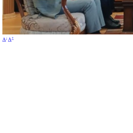
-
+
A
A