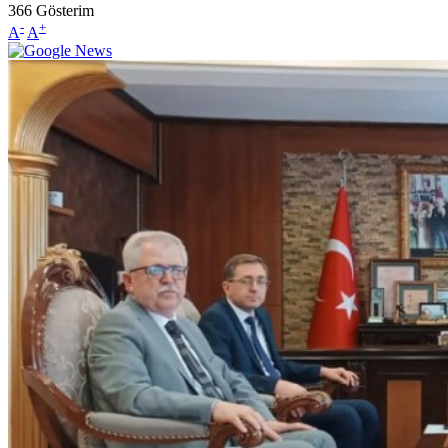
366
Gösterim
-
+
A
A