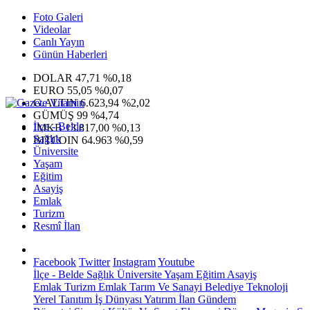
Foto Galeri
Videolar
Canlı Yayın
Günün Haberleri
DOLAR
47,71
%0,18
EURO
55,05
%0,07
G.ALTIN
6.623,94
%2,02
GÜMÜŞ
99
%4,74
İlçe - Belde
IMKB
13.817,00
%0,13
Sağlık
BITCOIN
64.963
%0,59
Üniversite
Yaşam
Eğitim
Asayiş
Emlak
Turizm
Resmî İlan
Facebook
Twitter
Instagram
Youtube
İlçe - Belde
Sağlık
Üniversite
Yaşam
Eğitim
Asayiş
Emlak
Turizm
Emlak
Tarım Ve Sanayi
Belediye
Teknoloji
Yerel
Tanıtım
İş Dünyası
Yatırım
İlan
Gündem