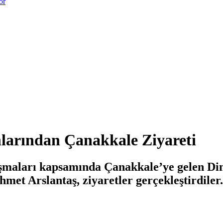
or
nlarından Çanakkale Ziyareti
luşmaları kapsamında Çanakkale’ye gelen Di
met Arslantaş, ziyaretler gerçekleştirdiler.