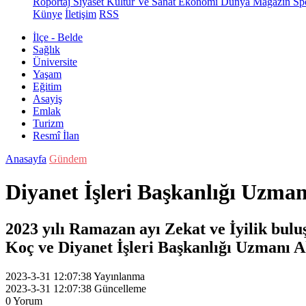
Röportaj
Siyaset
Kültür Ve Sanat
Ekonomi
Dünya
Magazin
Sp
Künye
İletişim
RSS
İlçe - Belde
Sağlık
Üniversite
Yaşam
Eğitim
Asayiş
Emlak
Turizm
Resmî İlan
Anasayfa
Gündem
Diyanet İşleri Başkanlığı Uzma
2023 yılı Ramazan ayı Zekat ve İyilik bu
Koç ve Diyanet İşleri Başkanlığı Uzmanı Ah
2023-3-31 12:07:38
Yayınlanma
2023-3-31 12:07:38
Güncelleme
0
Yorum