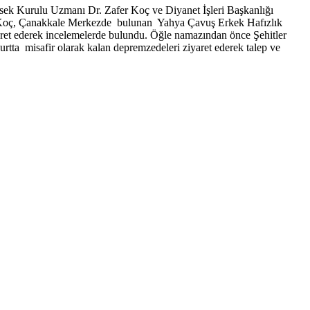
ksek Kurulu Uzmanı Dr. Zafer Koç ve Diyanet İşleri Başkanlığı
afer Koç, Çanakkale Merkezde bulunan Yahya Çavuş Erkek Hafızlık
et ederek incelemelerde bulundu. Öğle namazından önce Şehitler
ta misafir olarak kalan depremzedeleri ziyaret ederek talep ve