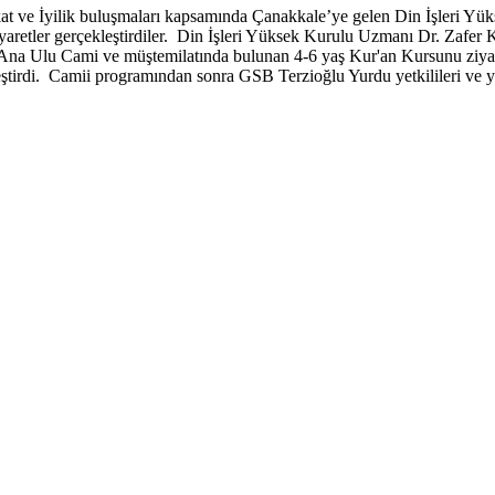
ekat ve İyilik buluşmaları kapsamında Çanakkale’ye gelen Din İşleri Yü
 ziyaretler gerçekleştirdiler. Din İşleri Yüksek Kurulu Uzmanı Dr. Z
na Ulu Cami ve müştemilatında bulunan 4-6 yaş Kur'an Kursunu ziyar
di. Camii programından sonra GSB Terzioğlu Yurdu yetkilileri ve yurt