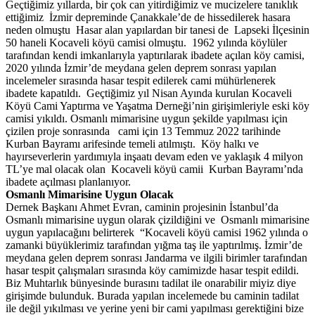
Geçtiğimiz yıllarda, bir çok can yitirdiğimiz ve mucizelere tanıklık
ettiğimiz İzmir depreminde Çanakkale’de de hissedilerek hasara
neden olmuştu Hasar alan yapılardan bir tanesi de Lapseki İlçesinin
50 haneli Kocaveli köyü camisi olmuştu. 1962 yılında köylüler
tarafından kendi imkanlarıyla yaptırılarak ibadete açılan köy camisi,
2020 yılında İzmir’de meydana gelen deprem sonrası yapılan
incelemeler sırasında hasar tespit edilerek cami mühürlenerek
ibadete kapatıldı. Geçtiğimiz yıl Nisan Ayında kurulan Kocaveli
Köyü Cami Yaptırma ve Yaşatma Derneği’nin girişimleriyle eski köy
camisi yıkıldı. Osmanlı mimarisine uygun şekilde yapılması için
çizilen proje sonrasında cami için 13 Temmuz 2022 tarihinde
Kurban Bayramı arifesinde temeli atılmıştı. Köy halkı ve
hayırseverlerin yardımıyla inşaatı devam eden ve yaklaşık 4 milyon
TL’ye mal olacak olan Kocaveli köyü camii Kurban Bayramı’nda
ibadete açılması planlanıyor.
Osmanlı Mimarisine Uygun Olacak
Dernek Başkanı Ahmet Evran, caminin projesinin İstanbul’da
Osmanlı mimarisine uygun olarak çizildiğini ve Osmanlı mimarisine
uygun yapılacağını belirterek “Kocaveli köyü camisi 1962 yılında o
zamanki büyüklerimiz tarafından yığma taş ile yaptırılmış. İzmir’de
meydana gelen deprem sonrası Jandarma ve ilgili birimler tarafından
hasar tespit çalışmaları sırasında köy camimizde hasar tespit edildi.
Biz Muhtarlık bünyesinde burasını tadilat ile onarabilir miyiz diye
girişimde bulunduk. Burada yapılan incelemede bu caminin tadilat
ile değil yıkılması ve yerine yeni bir cami yapılması gerektiğini bize