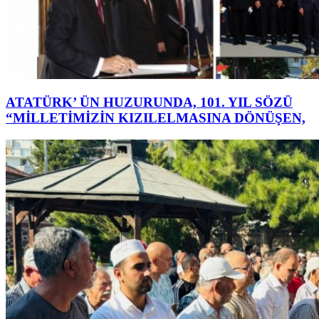
ATATÜRK’ ÜN HUZURUNDA, 101. YIL SÖZÜ
“MİLLETİMİZİN KIZILELMASINA DÖNÜŞEN,