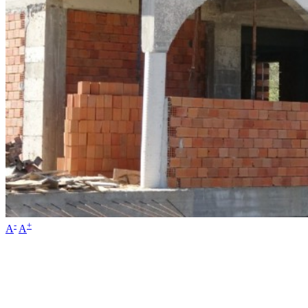
-
+
A
A