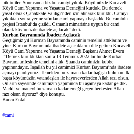
bildirdiler. Sonrasında biz bu camiyi yıktık. Köyümüzde Kocaveli
Köyü Cami Yaptırma ve Yaşatma Derneğini kurduk. Bu dernek
yasal olarak Çanakkale Valiliği’nden izin alınarak kuruldu. Camiyi
yıktıktan sonra yerine sıfırdan cami yapmaya başladık. Bu caminin
projesi İstanbul’da çizildi. Osmanlı mimarisine uygun bir cami
olarak köyümüzde ibadete açılacak” dedi.
Kurban Bayramında İbadete Açılacak
Geçtiğimiz yıl Kurman Bayramında caminin temelini attıklarını ve
yine Kurban Bayramında ibadete açacaklarını dile getiren Kocaveli
Köyü Cami Yaptırma ve Yaşatma Derneği Başkanı Ahmet Evern
“Dernek kurulduktan sonra 13 Temmuz 2022 tarihinde Kurban
Bayramı arifesinde temelini attık. Şuanda camimizin kubbe
yapımındayız. İnşallah bu yıl camimizi Kurban Bayramı’nda ibadete
açmayı planlıyoruz. Temelden bu zamana kadar bağışta bulunan ilk
başta köyümüzün vatandaşları ile hayırseverlerden Allah razı olsun.
Onların sayesinde camimizin yapımında bu aşamaya kadar geldik.
Maddi ve manevi bu zamana kadar emeği geçen herkesten Allah
razı olsun diyoruz” diye konuştu.
Burcu Erdal
#cami