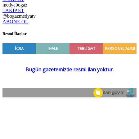
medyabogaz
TAKİP ET
@bogazmedyatv
ABONE OL
Resmî İlanlar