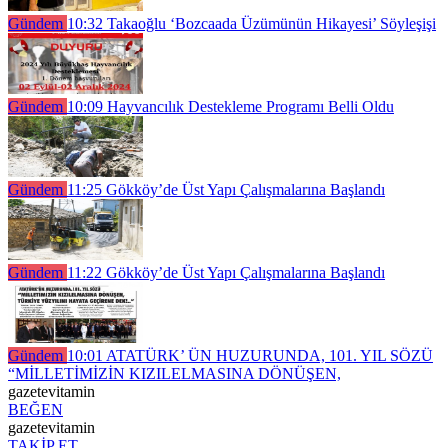
Gündem
10:32
Takaoğlu ‘Bozcaada Üzümünün Hikayesi’ Söyleşişi
Gündem
10:09
Hayvancılık Destekleme Programı Belli Oldu
Gündem
11:25
Gökköy’de Üst Yapı Çalışmalarına Başlandı
Gündem
11:22
Gökköy’de Üst Yapı Çalışmalarına Başlandı
Gündem
10:01
ATATÜRK’ ÜN HUZURUNDA, 101. YIL SÖZÜ
“MİLLETİMİZİN KIZILELMASINA DÖNÜŞEN,
gazetevitamin
BEĞEN
gazetevitamin
TAKİP ET