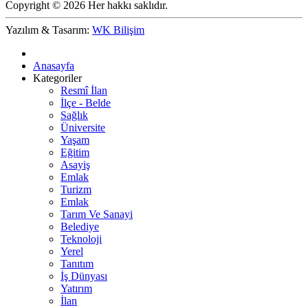
Copyright © 2026 Her hakkı saklıdır.
Yazılım & Tasarım:
WK Bilişim
Anasayfa
Kategoriler
Resmî İlan
İlçe - Belde
Sağlık
Üniversite
Yaşam
Eğitim
Asayiş
Emlak
Turizm
Emlak
Tarım Ve Sanayi
Belediye
Teknoloji
Yerel
Tanıtım
İş Dünyası
Yatırım
İlan