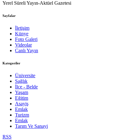
Yerel Süreli Yayın-Aktüel Gazetesi
Sayfalar
İletişim
Künye
Foto Galeri
Videolar
Canlı Yayın
Kategoriler
Üniversite
Sağlık
İlçe - Belde
Yaşam
Eğitim
Asayiş
Emlak
Turizm
Emlak
Tarım Ve Sanayi
RSS