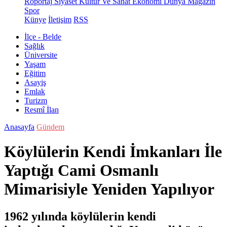
Röportaj
Siyaset
Kültür Ve Sanat
Ekonomi
Dünya
Magazin
Spor
Künye
İletişim
RSS
İlçe - Belde
Sağlık
Üniversite
Yaşam
Eğitim
Asayiş
Emlak
Turizm
Resmî İlan
Anasayfa
Gündem
Köylülerin Kendi İmkanları İle
Yaptığı Cami Osmanlı
Mimarisiyle Yeniden Yapılıyor
1962 yılında köylülerin kendi