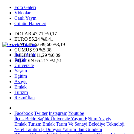
Foto Galeri
Videolar
Canlı Yayın
Günün Haberleri
DOLAR
47,71
%0,17
EURO
55,24
%0,41
G.ALTIN
6.699,60
%3,19
GÜMÜŞ
99
%5,38
İlçe - Belde
IMKB
13.811,29
%0,09
Sağlık
BITCOIN
65.217
%1,51
Üniversite
Yaşam
Eğitim
Asayiş
Emlak
Turizm
Resmî İlan
Facebook
Twitter
Instagram
Youtube
İlçe - Belde
Sağlık
Üniversite
Yaşam
Eğitim
Asayiş
Emlak
Turizm
Emlak
Tarım Ve Sanayi
Belediye
Teknoloji
Yerel
Tanıtım
İş Dünyası
Yatırım
İlan
Gündem