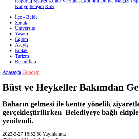
Röportaj
Siyaset
Kültür Ve Sanat
Ekonomi
Dünya
Magazin
Sp
Künye
İletişim
RSS
İlçe - Belde
Sağlık
Üniversite
Yaşam
Eğitim
Asayiş
Emlak
Turizm
Resmî İlan
Anasayfa
Gündem
Büst ve Heykeller Bakımdan Geç
Baharın gelmesi ile kentte yönelik ziyaret
gerçekleştirilirken Belediyeye bağlı ekip
yenilendi.
2023-3-27 16:52:58
Yayınlanma