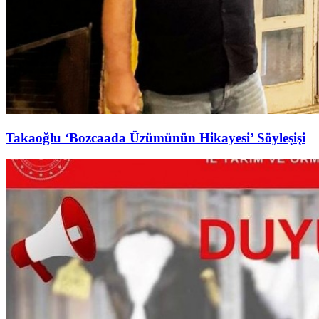
Takaoğlu ‘Bozcaada Üzümünün Hikayesi’ Söyleşişi