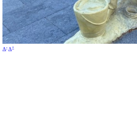
-
+
A
A