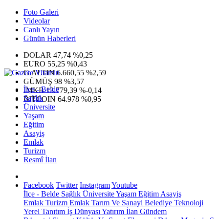
Foto Galeri
Videolar
Canlı Yayın
Günün Haberleri
DOLAR
47,74
%0,25
EURO
55,25
%0,43
G.ALTIN
6.660,55
%2,59
GÜMÜŞ
98
%3,57
İlçe - Belde
IMKB
13.779,39
%-0,14
Sağlık
BITCOIN
64.978
%0,95
Üniversite
Yaşam
Eğitim
Asayiş
Emlak
Turizm
Resmî İlan
Facebook
Twitter
Instagram
Youtube
İlçe - Belde
Sağlık
Üniversite
Yaşam
Eğitim
Asayiş
Emlak
Turizm
Emlak
Tarım Ve Sanayi
Belediye
Teknoloji
Yerel
Tanıtım
İş Dünyası
Yatırım
İlan
Gündem