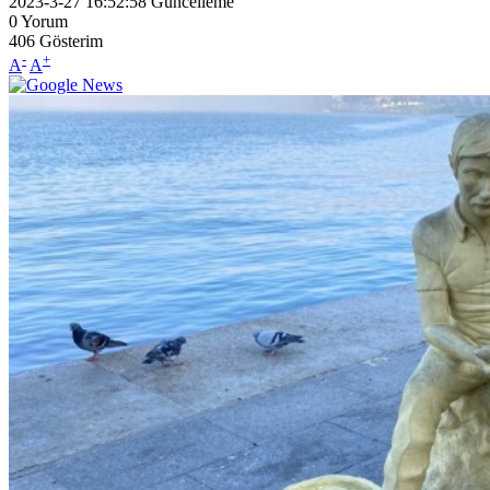
2023-3-27 16:52:58
Güncelleme
0
Yorum
406
Gösterim
-
+
A
A