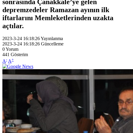
sonrasında Çanakkale’ye gelen
depremzedeler Ramazan ayının ilk
iftarlarını Memleketlerinden uzakta
açtılar.
2023-3-24 16:18:26
Yayınlanma
2023-3-24 16:18:26
Güncelleme
0
Yorum
441
Gösterim
-
+
A
A