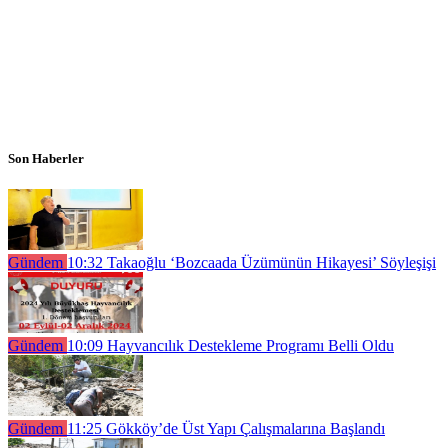
Son Haberler
Gündem
10:32
Takaoğlu ‘Bozcaada Üzümünün Hikayesi’ Söyleşişi
Gündem
10:09
Hayvancılık Destekleme Programı Belli Oldu
Gündem
11:25
Gökköy’de Üst Yapı Çalışmalarına Başlandı