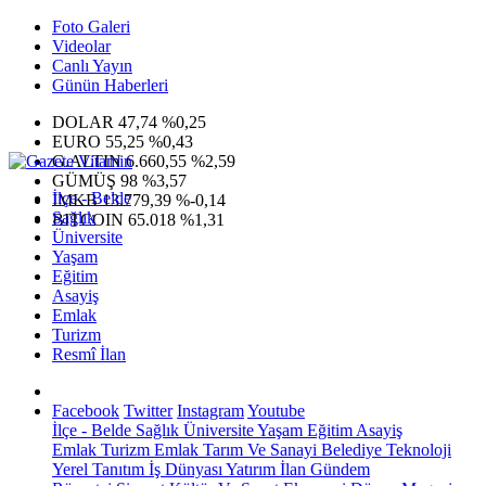
Foto Galeri
Videolar
Canlı Yayın
Günün Haberleri
DOLAR
47,74
%0,25
EURO
55,25
%0,43
G.ALTIN
6.660,55
%2,59
GÜMÜŞ
98
%3,57
İlçe - Belde
IMKB
13.779,39
%-0,14
Sağlık
BITCOIN
65.018
%1,31
Üniversite
Yaşam
Eğitim
Asayiş
Emlak
Turizm
Resmî İlan
Facebook
Twitter
Instagram
Youtube
İlçe - Belde
Sağlık
Üniversite
Yaşam
Eğitim
Asayiş
Emlak
Turizm
Emlak
Tarım Ve Sanayi
Belediye
Teknoloji
Yerel
Tanıtım
İş Dünyası
Yatırım
İlan
Gündem