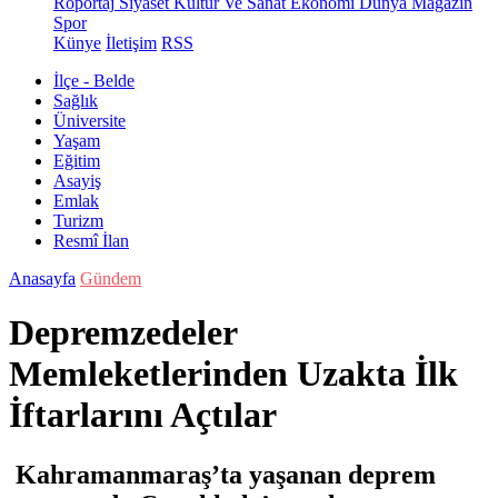
Röportaj
Siyaset
Kültür Ve Sanat
Ekonomi
Dünya
Magazin
Spor
Künye
İletişim
RSS
İlçe - Belde
Sağlık
Üniversite
Yaşam
Eğitim
Asayiş
Emlak
Turizm
Resmî İlan
Anasayfa
Gündem
Depremzedeler
Memleketlerinden Uzakta İlk
İftarlarını Açtılar
Kahramanmaraş’ta yaşanan deprem