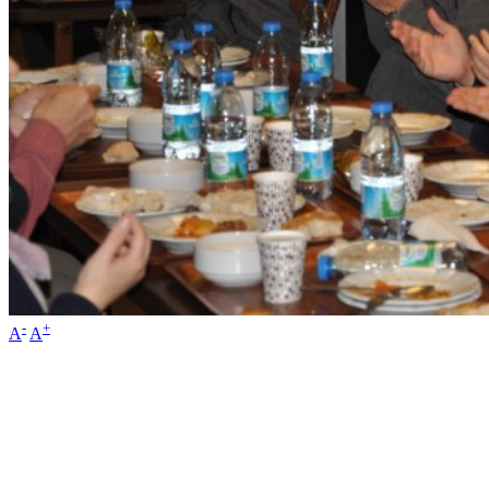
-
+
A
A