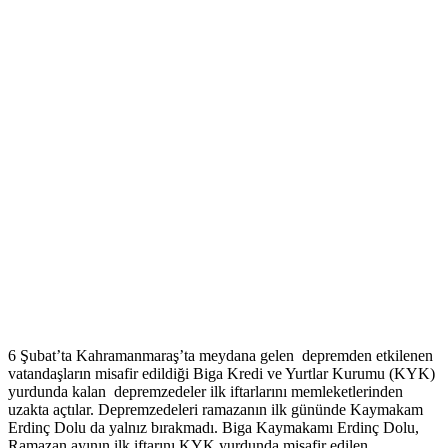
6 Şubat’ta Kahramanmaraş’ta meydana gelen depremden etkilenen
vatandaşların misafir edildiği Biga Kredi ve Yurtlar Kurumu (KYK)
yurdunda kalan depremzedeler ilk iftarlarını memleketlerinden
uzakta açtılar. Depremzedeleri ramazanın ilk gününde Kaymakam
Erdinç Dolu da yalnız bırakmadı. Biga Kaymakamı Erdinç Dolu,
Ramazan ayının ilk iftarını KYK yurdunda misafir edilen