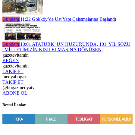
Gündem
11:22
Gökköy’de Üst Yapı Çalışmalarına Başlandı
Gündem
10:01
ATATÜRK’ ÜN HUZURUNDA, 101. YIL SÖZÜ
“MİLLETİMİZİN KIZILELMASINA DÖNÜŞEN,
gazetevitamin
BEĞEN
gazetevitamin
TAKİP ET
medyabogaz
TAKİP ET
@bogazmedyatv
ABONE OL
Resmî İlanlar