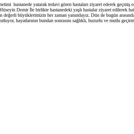
netimi hastanede yatarak tedavi gören hastaları ziyaret ederek geçmiş o
yin Demir İle birlikte hastanedeki yaşlı hastalar ziyaret edilerek haft
n değerli büyüklerimizin her zaman yanındayız. Dün ile bugün arasında
kutluyor, hayatlarının bundan sonrasını sağlıklı, huzurlu ve mutlu geçir