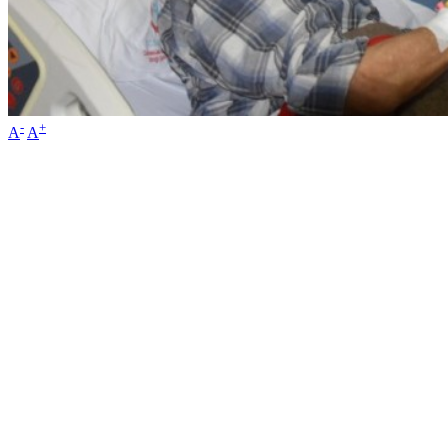
-
+
A
A