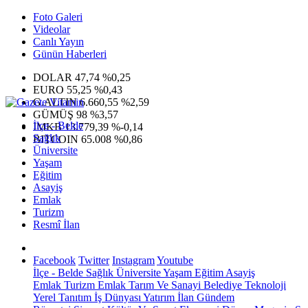
Foto Galeri
Videolar
Canlı Yayın
Günün Haberleri
DOLAR
47,74
%0,25
EURO
55,25
%0,43
G.ALTIN
6.660,55
%2,59
GÜMÜŞ
98
%3,57
İlçe - Belde
IMKB
13.779,39
%-0,14
Sağlık
BITCOIN
65.008
%0,86
Üniversite
Yaşam
Eğitim
Asayiş
Emlak
Turizm
Resmî İlan
Facebook
Twitter
Instagram
Youtube
İlçe - Belde
Sağlık
Üniversite
Yaşam
Eğitim
Asayiş
Emlak
Turizm
Emlak
Tarım Ve Sanayi
Belediye
Teknoloji
Yerel
Tanıtım
İş Dünyası
Yatırım
İlan
Gündem