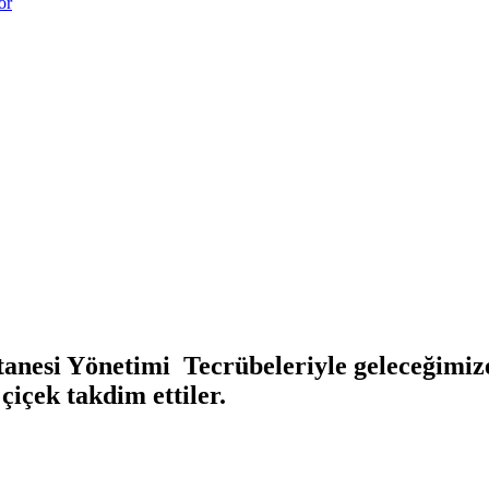
or
si Yönetimi Tecrübeleriyle geleceğimize ışı
çiçek takdim ettiler.