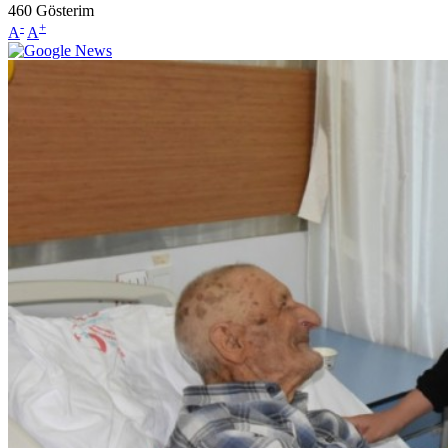
460
Gösterim
-
+
A
A