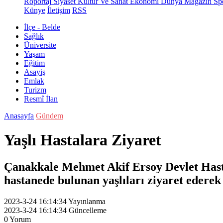
Röportaj
Siyaset
Kültür Ve Sanat
Ekonomi
Dünya
Magazin
Sp
Künye
İletişim
RSS
İlçe - Belde
Sağlık
Üniversite
Yaşam
Eğitim
Asayiş
Emlak
Turizm
Resmî İlan
Anasayfa
Gündem
Yaşlı Hastalara Ziyaret
Çanakkale Mehmet Akif Ersoy Devlet Hastane
hastanede bulunan yaşlıları ziyaret ederek 
2023-3-24 16:14:34
Yayınlanma
2023-3-24 16:14:34
Güncelleme
0
Yorum