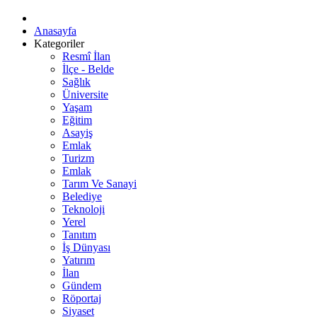
Anasayfa
Kategoriler
Resmî İlan
İlçe - Belde
Sağlık
Üniversite
Yaşam
Eğitim
Asayiş
Emlak
Turizm
Emlak
Tarım Ve Sanayi
Belediye
Teknoloji
Yerel
Tanıtım
İş Dünyası
Yatırım
İlan
Gündem
Röportaj
Siyaset