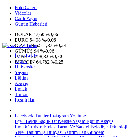
Foto Galeri
Videolar
Canlı Yayın
Günün Haberleri
DOLAR
47,60
%0,06
EURO
54,98
%-0,06
G.ALTIN
6.511,87
%0,24
GÜMÜŞ
94
%-0,96
İlçe - Belde
IMKB
13.798,82
%0,70
Sağlık
BITCOIN
64.782
%0,25
Üniversite
Yaşam
Eğitim
Asayiş
Emlak
Turizm
Resmî İlan
Facebook
Twitter
Instagram
Youtube
İlçe - Belde
Sağlık
Üniversite
Yaşam
Eğitim
Asayiş
Emlak
Turizm
Emlak
Tarım Ve Sanayi
Belediye
Teknoloji
Yerel
Tanıtım
İş Dünyası
Yatırım
İlan
Gündem