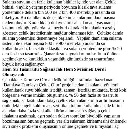
Sulama suyunu en fazla kullanan bitkiler içinde yer alan Çeltik
bitkisi, 4 aylık yetişme periyodu boyunca klasik tava sulama
yönteminde dekara bin 500 ile 2 bin 400 metreküp arasında su
tüketiyor. Bu da ülkemizde çeltik ekim alanlarının daralmasına
neden oluyor. Kuraklıktan dolayı tarımsal sulamada yaşanan su
kısıtının olduğu yıllarda ise mecburi olarak ekim alanları azalış
gösteren çeltik üreticilerinin mağdur olmaması için Çeltikte damla
sulama yöntemleri denenmeye başlandı. Yapılan damlama sulama
sistemi ile dekar başına 800 ile 900 metreküp arasında su
kullanılmakta, bu şekilde klasik tava sulama yöntemine göre % 50
den fazla su tasarruf sağlanarak su kaynaklarının israfının önüne
geçilmekte ve kuraklığın yaşandığı günümüzde su tasarrufuna
büyük katkı sağlanıyor.
Hem Su Tasarrufu Sağlanacak Hem Sivrisinek Derdi
Olmayacak
Çanakkale Tarım ve Orman Müdürlüğü tarafından hazırlanan
‘Damlaya Damlaya Çeltik Olur’ proje ile damla sulama yöntemi
kullanılarak suyu bitkinin istediği zaman, istediği miktarda, bitki kök
bölgesine verme imkânı oluşturmak, % 50 den fazla su tasarrufu
sağlamak, su kısıtından dolayı çeltik ekim alanlarının arttırılmasının
önündeki engeli kaldırmak, sertifikalı tohum kullanılması ile birim
alandan daha fazla ve kaliteli ürün alınmasını sağlayıp çeltik
ithalatını azaltmak, aşırı sudan dolayı toprağın biyolojik yapısının
bozulmasının önüne geçmek, yer altı sularının kirlenmesini önlemek,
sivri sinek problemi oluşmasının önüne geçmek ve kimyasal ilaç