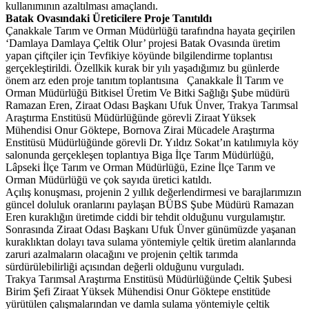
kullanımının azaltılması amaçlandı.
Batak Ovasındaki Üreticilere Proje Tanıtıldı
Çanakkale Tarım ve Orman Müdürlüğü tarafındna hayata geçirilen
‘Damlaya Damlaya Çeltik Olur’ projesi Batak Ovasında üretim
yapan çiftçiler için Tevfikiye köyünde bilgilendirme toplantısı
gerçekleştirildi. Özellkik kurak bir yılı yaşadığımız bu günlerde
önem arz eden proje tanıtım toplantısına Çanakkale İl Tarım ve
Orman Müdürlüğü Bitkisel Üretim Ve Bitki Sağlığı Şube müdürü
Ramazan Eren, Ziraat Odası Başkanı Ufuk Ünver, Trakya Tarımsal
Araştırma Enstitüsü Müdürlüğünde görevli Ziraat Yüksek
Mühendisi Onur Göktepe, Bornova Zirai Mücadele Araştırma
Enstitüsü Müdürlüğünde görevli Dr. Yıldız Sokat’ın katılımıyla köy
salonunda gerçekleşen toplantıya Biga İlçe Tarım Müdürlüğü,
Lâpseki İlçe Tarım ve Orman Müdürlüğü, Ezine İlçe Tarım ve
Orman Müdürlüğü ve çok sayıda üretici katıldı.
Açılış konuşması, projenin 2 yıllık değerlendirmesi ve barajlarımızın
güncel doluluk oranlarını paylaşan BÜBS Şube Müdürü Ramazan
Eren kuraklığın üretimde ciddi bir tehdit olduğunu vurgulamıştır.
Sonrasında Ziraat Odası Başkanı Ufuk Ünver günümüzde yaşanan
kuraklıktan dolayı tava sulama yöntemiyle çeltik üretim alanlarında
zaruri azalmaların olacağını ve projenin çeltik tarımda
sürdürülebilirliği açısından değerli olduğunu vurguladı.
Trakya Tarımsal Araştırma Enstitüsü Müdürlüğünde Çeltik Şubesi
Birim Şefi Ziraat Yüksek Mühendisi Onur Göktepe enstitüde
yürütülen çalışmalarından ve damla sulama yöntemiyle çeltik