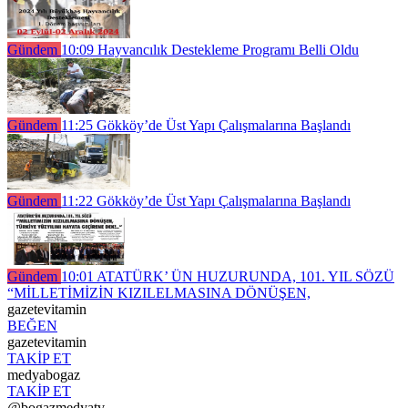
Gündem
10:09
Hayvancılık Destekleme Programı Belli Oldu
Gündem
11:25
Gökköy’de Üst Yapı Çalışmalarına Başlandı
Gündem
11:22
Gökköy’de Üst Yapı Çalışmalarına Başlandı
Gündem
10:01
ATATÜRK’ ÜN HUZURUNDA, 101. YIL SÖZÜ
“MİLLETİMİZİN KIZILELMASINA DÖNÜŞEN,
gazetevitamin
BEĞEN
gazetevitamin
TAKİP ET
medyabogaz
TAKİP ET
@bogazmedyatv