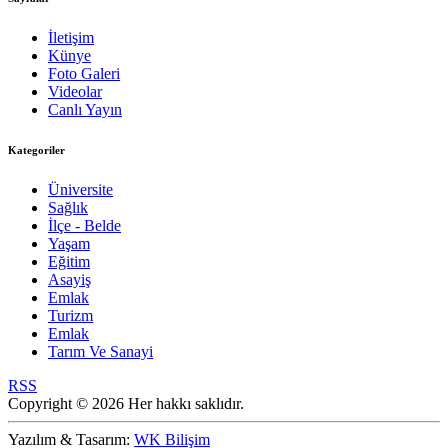
İletişim
Künye
Foto Galeri
Videolar
Canlı Yayın
Kategoriler
Üniversite
Sağlık
İlçe - Belde
Yaşam
Eğitim
Asayiş
Emlak
Turizm
Emlak
Tarım Ve Sanayi
RSS
Copyright © 2026 Her hakkı saklıdır.
Yazılım & Tasarım:
WK Bilişim