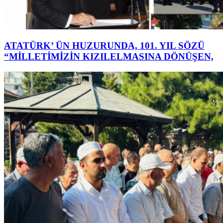
ATATÜRK’ ÜN HUZURUNDA, 101. YIL SÖZÜ
“MİLLETİMİZİN KIZILELMASINA DÖNÜŞEN,