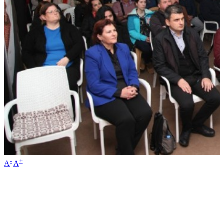
-
+
A
A