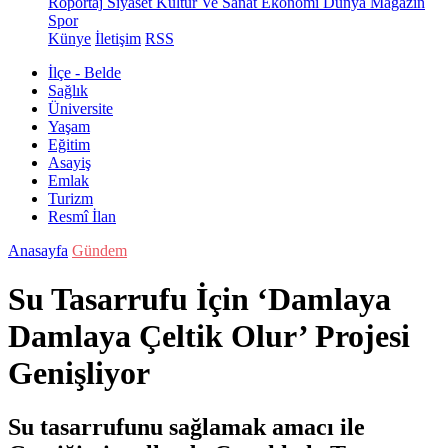
Röportaj
Siyaset
Kültür Ve Sanat
Ekonomi
Dünya
Magazin
Spor
Künye
İletişim
RSS
İlçe - Belde
Sağlık
Üniversite
Yaşam
Eğitim
Asayiş
Emlak
Turizm
Resmî İlan
Anasayfa
Gündem
Su Tasarrufu İçin ‘Damlaya
Damlaya Çeltik Olur’ Projesi
Genişliyor
Su tasarrufunu sağlamak amacı ile