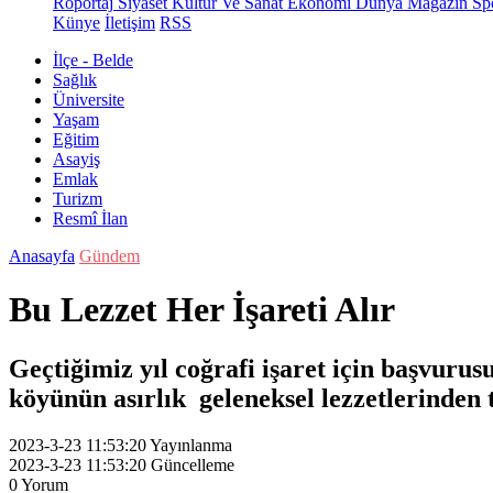
Röportaj
Siyaset
Kültür Ve Sanat
Ekonomi
Dünya
Magazin
Sp
Künye
İletişim
RSS
İlçe - Belde
Sağlık
Üniversite
Yaşam
Eğitim
Asayiş
Emlak
Turizm
Resmî İlan
Anasayfa
Gündem
Bu Lezzet Her İşareti Alır
Geçtiğimiz yıl coğrafi işaret için başvurus
köyünün asırlık geleneksel lezzetlerinden 
2023-3-23 11:53:20
Yayınlanma
2023-3-23 11:53:20
Güncelleme
0
Yorum