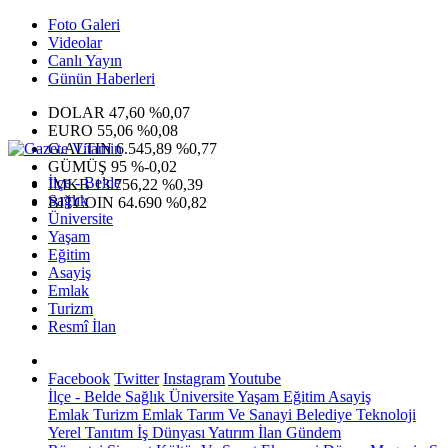
Foto Galeri
Videolar
Canlı Yayın
Günün Haberleri
DOLAR
47,60
%0,07
EURO
55,06
%0,08
G.ALTIN
6.545,89
%0,77
GÜMÜŞ
95
%-0,02
İlçe - Belde
IMKB
13.756,22
%0,39
Sağlık
BITCOIN
64.690
%0,82
Üniversite
Yaşam
Eğitim
Asayiş
Emlak
Turizm
Resmî İlan
Facebook
Twitter
Instagram
Youtube
İlçe - Belde
Sağlık
Üniversite
Yaşam
Eğitim
Asayiş
Emlak
Turizm
Emlak
Tarım Ve Sanayi
Belediye
Teknoloji
Yerel
Tanıtım
İş Dünyası
Yatırım
İlan
Gündem