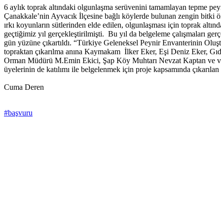
6 aylık toprak altındaki olgunlaşma serüvenini tamamlayan tepme peyniri
Çanakkale’nin Ayvacık İlçesine bağlı köylerde bulunan zengin bitki ör
ırkı koyunların sütlerinden elde edilen, olgunlaşması için toprak altın
geçtiğimiz yıl gerçekleştirilmişti. Bu yıl da belgeleme çalışmaları ger
gün yüzüne çıkartıldı. “Türkiye Geleneksel Peynir Envanterinin Oluş
topraktan çıkarılma anına Kaymakam İlker Eker, Eşi Deniz Eker, Gı
Orman Müdürü M.Emin Ekici, Şap Köy Muhtarı Nevzat Kaptan ve vatanda
üyelerinin de katılımı ile belgelenmek için proje kapsamında çıkarılan
Cuma Deren
#başvuru