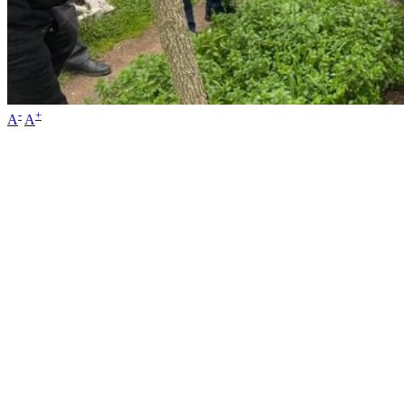
-
+
A
A