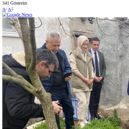
341
Gösterim
-
+
A
A