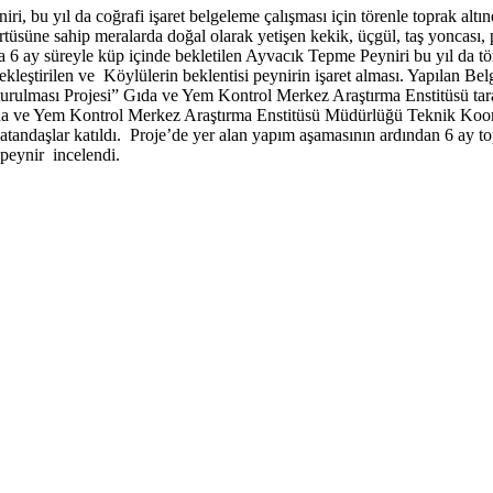
, bu yıl da coğrafi işaret belgeleme çalışması için törenle toprak altınd
tüsüne sahip meralarda doğal olarak yetişen kekik, üçgül, taş yoncası, 
da 6 ay süreyle küp içinde bekletilen Ayvacık Tepme Peyniri bu yıl da tör
çekleştirilen ve Köylülerin beklentisi peynirin işaret alması. Yapılan Be
turulması Projesi” Gıda ve Yem Kontrol Merkez Araştırma Enstitüsü tar
da ve Yem Kontrol Merkez Araştırma Enstitüsü Müdürlüğü Teknik Koor
şlar katıldı. Proje’de yer alan yapım aşamasının ardından 6 ay toprak
 peynir incelendi.