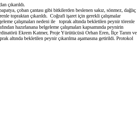
an çıkarıldı.
papatya, çoban çantası gibi bitkilerden beslenen sakız, sönmez, dağlıç
enle topraktan çıkarıldı. Coğrafi işaret için gerekli çalışmalar
lgeleme çalışmaları nedeni ile toprak altında bekletilen peynir törenle
afından hazırlanana belgeleme çalışmaları kapsamında peynirin
dinatörü Ekrem Katmer, Proje Yürütücüsü Orhan Eren, İlçe Tarım ve
 altında bekletilen peynir çıkarılma aşamasına getirildi. Protokol