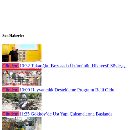
Son Haberler
Gündem
10:32
Takaoğlu ‘Bozcaada Üzümünün Hikayesi’ Söyleşişi
Gündem
10:09
Hayvancılık Destekleme Programı Belli Oldu
Gündem
11:25
Gökköy’de Üst Yapı Çalışmalarına Başlandı