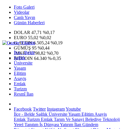
Foto Galeri
Videolar
Canlı Yayın
Günün Haberleri
DOLAR
47,71
%0,17
EURO
55,02
%0,02
G.ALTIN
6.505,24
%0,19
GÜMÜŞ
95
%0,44
İlçe - Belde
IMKB
13.798,82
%0,70
Sağlık
BITCOIN
64.340
%-0,35
Üniversite
Yaşam
Eğitim
Asayiş
Emlak
Turizm
Resmî İlan
Facebook
Twitter
Instagram
Youtube
İlçe - Belde
Sağlık
Üniversite
Yaşam
Eğitim
Asayiş
Emlak
Turizm
Emlak
Tarım Ve Sanayi
Belediye
Teknoloji
Yerel
Tanıtım
İş Dünyası
Yatırım
İlan
Gündem