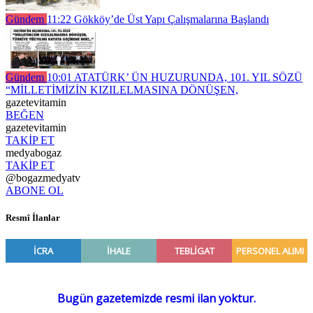
Gündem
11:22
Gökköy’de Üst Yapı Çalışmalarına Başlandı
Gündem
10:01
ATATÜRK’ ÜN HUZURUNDA, 101. YIL SÖZÜ
“MİLLETİMİZİN KIZILELMASINA DÖNÜŞEN,
gazetevitamin
BEĞEN
gazetevitamin
TAKİP ET
medyabogaz
TAKİP ET
@bogazmedyatv
ABONE OL
Resmî İlanlar