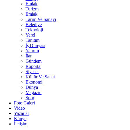
Emlak
Turizm
Emlak
Tarım Ve Sanayi
Belediye
Teknoloji
Yerel
Tanıtım
İş Dünyası
Yatırım
İlan
Gündem
Röportaj
Siyaset
Kültür Ve Sanat
Ekonomi
Dünya
Magazin
Spor
Foto Galeri
Video
Yazarlar
Künye
İletişim