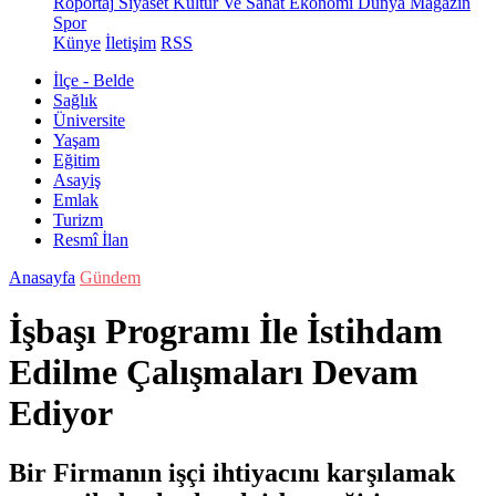
Röportaj
Siyaset
Kültür Ve Sanat
Ekonomi
Dünya
Magazin
Spor
Künye
İletişim
RSS
İlçe - Belde
Sağlık
Üniversite
Yaşam
Eğitim
Asayiş
Emlak
Turizm
Resmî İlan
Anasayfa
Gündem
İşbaşı Programı İle İstihdam
Edilme Çalışmaları Devam
Ediyor
Bir Firmanın işçi ihtiyacını karşılamak