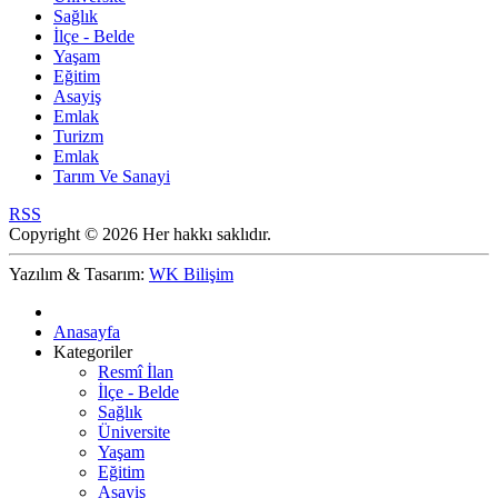
Sağlık
İlçe - Belde
Yaşam
Eğitim
Asayiş
Emlak
Turizm
Emlak
Tarım Ve Sanayi
RSS
Copyright © 2026 Her hakkı saklıdır.
Yazılım & Tasarım:
WK Bilişim
Anasayfa
Kategoriler
Resmî İlan
İlçe - Belde
Sağlık
Üniversite
Yaşam
Eğitim
Asayiş