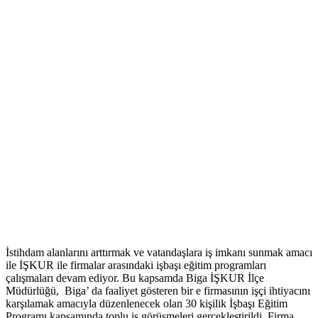
İstihdam alanlarını arttırmak ve vatandaşlara iş imkanı sunmak amacı
ile İŞKUR ile firmalar arasındaki işbaşı eğitim programları
çalışmaları devam ediyor. Bu kapsamda Biga İŞKUR İlçe
Müdürlüğü, Biga’ da faaliyet gösteren bir e firmasının işçi ihtiyacını
karşılamak amacıyla düzenlenecek olan 30 kişilik İşbaşı Eğitim
Programı kapsamında toplu iş görüşmeleri gerçekleştirildi. Firma