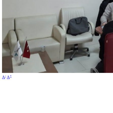
-
+
A
A