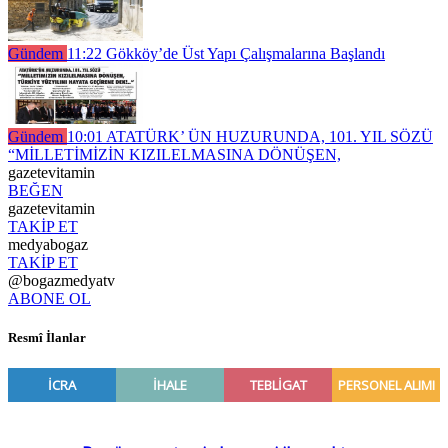
Gündem
11:22
Gökköy’de Üst Yapı Çalışmalarına Başlandı
Gündem
10:01
ATATÜRK’ ÜN HUZURUNDA, 101. YIL SÖZÜ
“MİLLETİMİZİN KIZILELMASINA DÖNÜŞEN,
gazetevitamin
BEĞEN
gazetevitamin
TAKİP ET
medyabogaz
TAKİP ET
@bogazmedyatv
ABONE OL
Resmî İlanlar