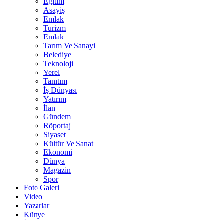
Eğitim
Asayiş
Emlak
Turizm
Emlak
Tarım Ve Sanayi
Belediye
Teknoloji
Yerel
Tanıtım
İş Dünyası
Yatırım
İlan
Gündem
Röportaj
Siyaset
Kültür Ve Sanat
Ekonomi
Dünya
Magazin
Spor
Foto Galeri
Video
Yazarlar
Künye