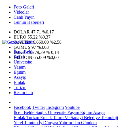
Foto Galeri
Videolar
Canlı Yayın
Günün Haberleri
DOLAR
47,71
%0,17
EURO
55,22
%0,37
G.ALTIN
6.660,00
%2,58
GÜMÜŞ
97
%3,03
İlçe - Belde
IMKB
13.779,39
%-0,14
Sağlık
BITCOIN
65.009
%0,60
Üniversite
Yaşam
Eğitim
Asayiş
Emlak
Turizm
Resmî İlan
Facebook
Twitter
Instagram
Youtube
İlçe - Belde
Sağlık
Üniversite
Yaşam
Eğitim
Asayiş
Emlak
Turizm
Emlak
Tarım Ve Sanayi
Belediye
Teknoloji
Yerel
Tanıtım
İş Dünyası
Yatırım
İlan
Gündem