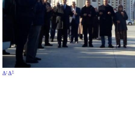
-
+
A
A