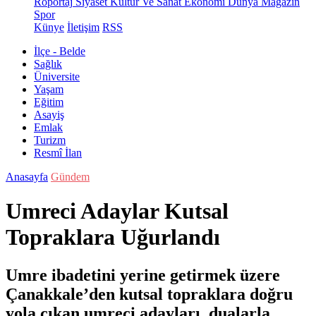
Röportaj
Siyaset
Kültür Ve Sanat
Ekonomi
Dünya
Magazin
Spor
Künye
İletişim
RSS
İlçe - Belde
Sağlık
Üniversite
Yaşam
Eğitim
Asayiş
Emlak
Turizm
Resmî İlan
Anasayfa
Gündem
Umreci Adaylar Kutsal
Topraklara Uğurlandı
Umre ibadetini yerine getirmek üzere
Çanakkale’den kutsal topraklara doğru
yola çıkan umreci adayları, dualarla