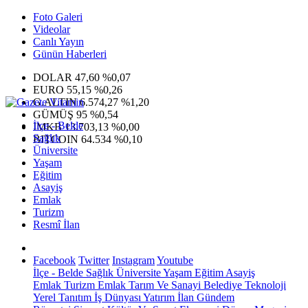
Foto Galeri
Videolar
Canlı Yayın
Günün Haberleri
DOLAR
47,60
%0,07
EURO
55,15
%0,26
G.ALTIN
6.574,27
%1,20
GÜMÜŞ
95
%0,54
İlçe - Belde
IMKB
13.703,13
%0,00
Sağlık
BITCOIN
64.534
%0,10
Üniversite
Yaşam
Eğitim
Asayiş
Emlak
Turizm
Resmî İlan
Facebook
Twitter
Instagram
Youtube
İlçe - Belde
Sağlık
Üniversite
Yaşam
Eğitim
Asayiş
Emlak
Turizm
Emlak
Tarım Ve Sanayi
Belediye
Teknoloji
Yerel
Tanıtım
İş Dünyası
Yatırım
İlan
Gündem