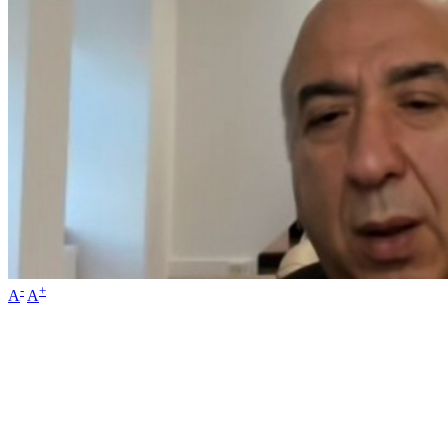
-
+
A
A