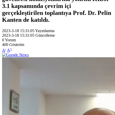
3.1 kapsamında çevrim içi
gerçekleştirilen toplantıya Prof. Dr. Pelin
Kanten de katıldı.
2023-3-18 15:31:05
Yayınlanma
2023-3-18 15:31:05
Güncelleme
0
Yorum
400
Gösterim
-
+
A
A