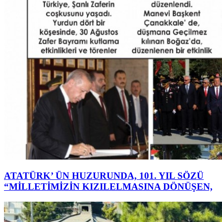
ATATÜRK’ ÜN HUZURUNDA, 101. YIL SÖZÜ
“MİLLETİMİZİN KIZILELMASINA DÖNÜŞEN,