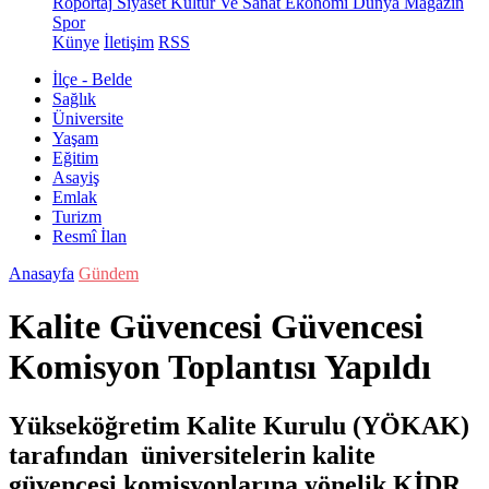
Röportaj
Siyaset
Kültür Ve Sanat
Ekonomi
Dünya
Magazin
Spor
Künye
İletişim
RSS
İlçe - Belde
Sağlık
Üniversite
Yaşam
Eğitim
Asayiş
Emlak
Turizm
Resmî İlan
Anasayfa
Gündem
Kalite Güvencesi Güvencesi
Komisyon Toplantısı Yapıldı
Yükseköğretim Kalite Kurulu (YÖKAK)
tarafından üniversitelerin kalite
güvencesi komisyonlarına yönelik KİDR