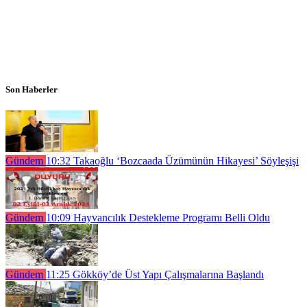
Son Haberler
Gündem
10:32
Takaoğlu ‘Bozcaada Üzümünün Hikayesi’ Söyleşişi
Gündem
10:09
Hayvancılık Destekleme Programı Belli Oldu
Gündem
11:25
Gökköy’de Üst Yapı Çalışmalarına Başlandı