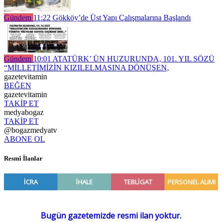
Gündem
11:22
Gökköy’de Üst Yapı Çalışmalarına Başlandı
Gündem
10:01
ATATÜRK’ ÜN HUZURUNDA, 101. YIL SÖZÜ
“MİLLETİMİZİN KIZILELMASINA DÖNÜŞEN,
gazetevitamin
BEĞEN
gazetevitamin
TAKİP ET
medyabogaz
TAKİP ET
@bogazmedyatv
ABONE OL
Resmî İlanlar