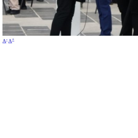
-
+
A
A