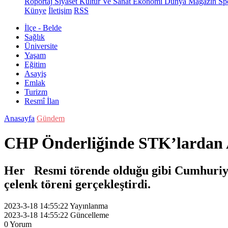
Röportaj
Siyaset
Kültür Ve Sanat
Ekonomi
Dünya
Magazin
Sp
Künye
İletişim
RSS
İlçe - Belde
Sağlık
Üniversite
Yaşam
Eğitim
Asayiş
Emlak
Turizm
Resmî İlan
Anasayfa
Gündem
CHP Önderliğinde STK’lardan 
Her Resmi törende olduğu gibi Cumhuriyet
çelenk töreni gerçekleştirdi.
2023-3-18 14:55:22
Yayınlanma
2023-3-18 14:55:22
Güncelleme
0
Yorum