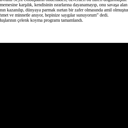
mesine karşılık, kendisinin ısrarlarına dayanamayıp, onu savaşa alan 
nın kazanılıp, dünyaya parmak ısırtan bir zafer olmasında amil olmuştur
met ve minnetle anıyor, hepinize saygılar sunuyorum” dedi.
luşlarının çelenk koyma programı tamamlandı.