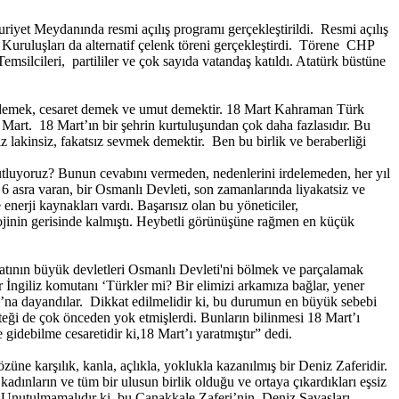
iyet Meydanında resmi açılış programı gerçekleştirildi. Resmi açılış
ruluşları da alternatif çelenk töreni gerçekleştirdi. Törene CHP
ilcileri, partililer ve çok sayıda vatandaş katıldı. Atatürk büstüne
 demek, cesaret demek ve umut demektir. 18 Mart Kahraman Türk
art. 18 Mart’ın bir şehrin kurtuluşundan çok daha fazlasıdır. Bu
lakinsiz, fakatsız sevmek demektir. Ben bu birlik ve beraberliği
utluyoruz? Bunun cevabını vermeden, nedenlerini irdelemeden, her yıl
6 asra varan, bir Osmanlı Devleti, son zamanlarında liyakatsiz ve
nerji kaynakları vardı. Başarısız olan bu yöneticiler,
lojinin gerisinde kalmıştı. Heybetli görünüşüne rağmen en küçük
tının büyük devletleri Osmanlı Devleti'ni bölmek ve parçalamak
 İngiliz komutanı ‘Türkler mi? Bir elimizi arkamıza bağlar, yener
ı’na dayandılar. Dikkat edilmelidir ki, bu durumun en büyük sebebi
esteği de çok önceden yok etmişlerdi. Bunların bilinmesi 18 Mart’ı
gidebilme cesaretidir ki,18 Mart’ı yaratmıştır” dedi.
üne karşılık, kanla, açlıkla, yoklukla kazanılmış bir Deniz Zaferidir.
kadınların ve tüm bir ulusun birlik olduğu ve ortaya çıkardıkları eşsiz
r. Unutulmamalıdır ki, bu Çanakkale Zaferi’nin, Deniz Savaşları