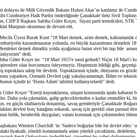
olayısı ile Milli Güvenlik Bakanı Hulusi Akar’ın katılımız ile Cumhur
 Cumhuriyet Halk Partisi önderliğinde Çanakkale’deki Sivil Toplum Ku
CHP İl Başkanı Sabiha Güler Koçer, Siyasi parti temsilcileri, STK Tems
iklal Marşının okunması ile devam etti.
ye Meclis Üyesi Burak Kunt “18 Mart demek, azim demek, kahramanlık
huriyetin kazanılmasının yolunda, en büyük kazanılması demektir 18 M
mleket demek dümdüz yolda ayağımıza batan sivri bir taşı bile amasız 
üşünüyorum” dedi.
iha Güler Koçer ise “18 Mart 1915'e nasıl gelindi? Niçin 18 Mart’ı k
eştirenlere olan borcumuzu ödeyemeyiz. Hepimizin bildiği gibi, geçmişi 
 topraklara sahip bir devletti. Topraklarının içinde, dünyanın en gözde e
sansını yaparken, Osmanlı Devleti çağı yakalayamamıştı. Bilim ve tekno
bunun içindir ki ‘Hasta Adam’ tabirini kullanıyorlardı” dedi.
Güler Koçer “Enerji kaynaklarına, ulaşım konusunda iştahı kabaran ba
er. Daha yola çıkmadan, galip geleceklerinden o kadar emindiler ki, bir
ın, en güçlü silahlarıyla donanmış, savaş gemileriyle Çanakkale Boğaz
ndukları devleti borç batağına sokarak, savaş için gerekli olan parasal d
sunun birlik, beraberlik duyguları, vatanı korumak için çekinmeden ölüme 
bakanı Winston Churchill ‘in ‘Sadece boğazlar bile bir devlet eder.’ söz
aki liyakatli, yürekli komutanlarla aslan yürekli çocukların, dedelerin, 
avranlı Seyit Onbaşıların önderlikleri, özverileri bu zaferi doğurmuştu