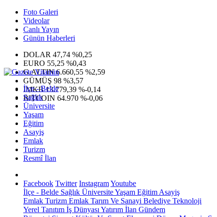
Foto Galeri
Videolar
Canlı Yayın
Günün Haberleri
DOLAR
47,74
%0,25
EURO
55,25
%0,43
G.ALTIN
6.660,55
%2,59
GÜMÜŞ
98
%3,57
İlçe - Belde
IMKB
13.779,39
%-0,14
Sağlık
BITCOIN
64.970
%-0,06
Üniversite
Yaşam
Eğitim
Asayiş
Emlak
Turizm
Resmî İlan
Facebook
Twitter
Instagram
Youtube
İlçe - Belde
Sağlık
Üniversite
Yaşam
Eğitim
Asayiş
Emlak
Turizm
Emlak
Tarım Ve Sanayi
Belediye
Teknoloji
Yerel
Tanıtım
İş Dünyası
Yatırım
İlan
Gündem