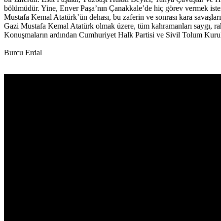
bölümüdür. Yine, Enver Paşa’nın Çanakkale’de hiç görev vermek isteme
Mustafa Kemal Atatürk’ün dehası, bu zaferin ve sonrası kara savaşları
Gazi Mustafa Kemal Atatürk olmak üzere, tüm kahramanları saygı, rah
Konuşmaların ardından Cumhuriyet Halk Partisi ve Sivil Tolum Kuru
Burcu Erdal