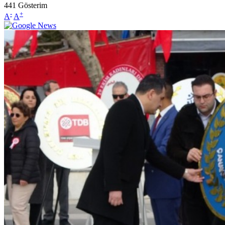
441
Gösterim
-
+
A
A