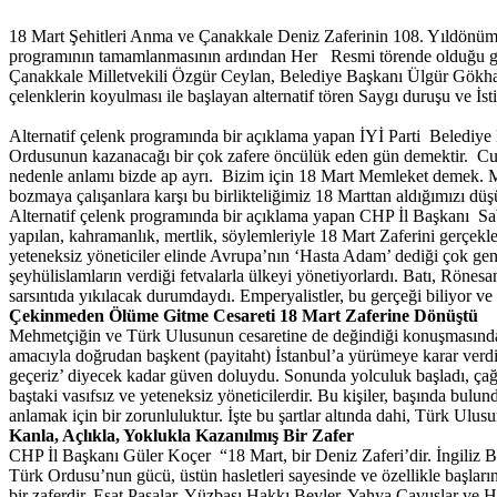
18 Mart Şehitleri Anma ve Çanakkale Deniz Zaferinin 108. Yıldönümü d
programının tamamlanmasının ardından Her Resmi törende olduğu gibi
Çanakkale Milletvekili Özgür Ceylan, Belediye Başkanı Ülgür Gökhan, 
çelenklerin koyulması ile başlayan alternatif tören Saygı duruşu ve İst
Alternatif çelenk programında bir açıklama yapan İYİ Parti Beledi
Ordusunun kazanacağı bir çok zafere öncülük eden gün demektir. Cum
nedenle anlamı bizde ap ayrı. Bizim için 18 Mart Memleket demek. Me
bozmaya çalışanlara karşı bu birlikteliğimiz 18 Marttan aldığımızı d
Alternatif çelenk programında bir açıklama yapan CHP İl Başkanı Sab
yapılan, kahramanlık, mertlik, söylemleriyle 18 Mart Zaferini gerçekl
yeteneksiz yöneticiler elinde Avrupa’nın ‘Hasta Adam’ dediği çok geniş
şeyhülislamların verdiği fetvalarla ülkeyi yönetiyorlardı. Batı, Röne
sarsıntıda yıkılacak durumdaydı. Emperyalistler, bu gerçeği biliyor ve 
Çekinmeden Ölüme Gitme Cesareti 18 Mart Zaferine Dönüştü
Mehmetçiğin ve Türk Ulusunun cesaretine de değindiği konuşmasında 
amacıyla doğrudan başkent (payitaht) İstanbul’a yürümeye karar verdil
geçeriz’ diyecek kadar güven doluydu. Sonunda yolculuk başladı, çağ
baştaki vasıfsız ve yeteneksiz yöneticilerdir. Bu kişiler, başında bulu
anlamak için bir zorunluluktur. İşte bu şartlar altında dahi, Türk Ulu
Kanla, Açlıkla, Yoklukla Kazanılmış Bir Zafer
CHP İl Başkanı Güler Koçer “18 Mart, bir Deniz Zaferi’dir. İngiliz Baş
Türk Ordusu’nun gücü, üstün hasletleri sayesinde ve özellikle başlarınd
bir zaferdir. Esat Paşalar, Yüzbaşı Hakkı Beyler, Yahya Çavuşlar ve H