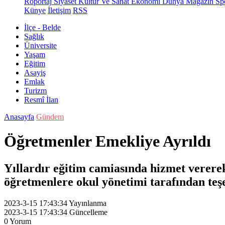
Röportaj
Siyaset
Kültür Ve Sanat
Ekonomi
Dünya
Magazin
Sp
Künye
İletişim
RSS
İlçe - Belde
Sağlık
Üniversite
Yaşam
Eğitim
Asayiş
Emlak
Turizm
Resmî İlan
Anasayfa
Gündem
Öğretmenler Emekliye Ayrıldı
Yıllardır eğitim camiasında hizmet verere
öğretmenlere okul yönetimi tarafından teşe
2023-3-15 17:43:34
Yayınlanma
2023-3-15 17:43:34
Güncelleme
0
Yorum