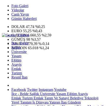
Foto Galeri
Videolar
Canlı Yayın
Günün Haberleri
DOLAR
47,74
%0,25
EURO
55,25
%0,43
G.ALTIN
6.660,55
%2,59
GÜMÜŞ
98
%3,57
İlçe - Belde
IMKB
13.779,39
%-0,14
Sağlık
BITCOIN
65.018
%1,24
Üniversite
Yaşam
Eğitim
Asayiş
Emlak
Turizm
Resmî İlan
Facebook
Twitter
Instagram
Youtube
İlçe - Belde
Sağlık
Üniversite
Yaşam
Eğitim
Asayiş
Emlak
Turizm
Emlak
Tarım Ve Sanayi
Belediye
Teknoloji
Yerel
Tanıtım
İş Dünyası
Yatırım
İlan
Gündem