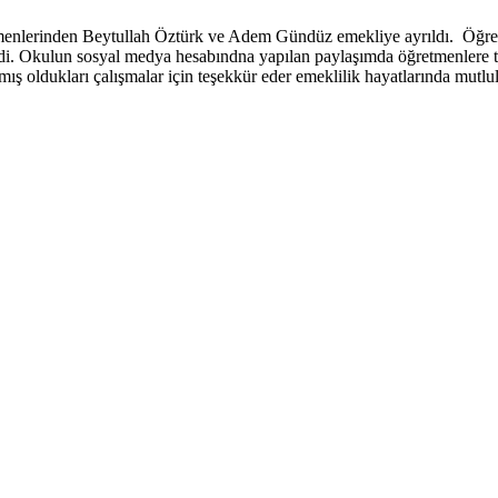
tmenlerinden Beytullah Öztürk ve Adem Gündüz emekliye ayrıldı. Öğret
ildi. Okulun sosyal medya hesabındna yapılan paylaşımda öğretmenlere
ldukları çalışmalar için teşekkür eder emeklilik hayatlarında mutlulukl