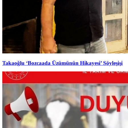
Takaoğlu ‘Bozcaada Üzümünün Hikayesi’ Söyleşişi