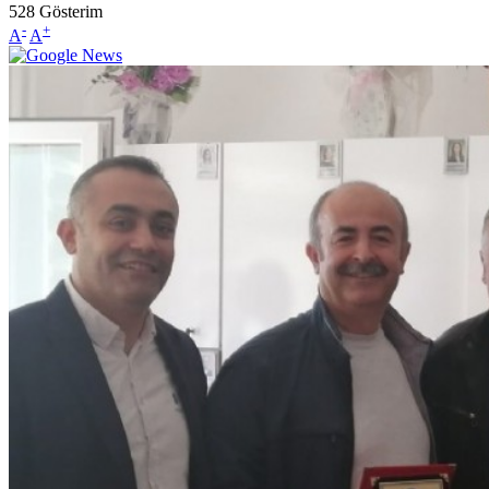
528
Gösterim
-
+
A
A