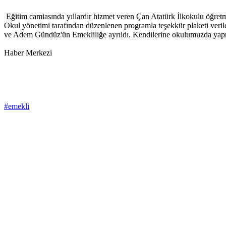
Eğitim camiasında yıllardır hizmet veren Çan Atatürk İlkokulu öğre
Okul yönetimi tarafından düzenlenen programla teşekkür plaketi ver
ve Adem Gündüz'ün Emekliliğe ayrıldı. Kendilerine okulumuzda yapmış o
Haber Merkezi
#emekli