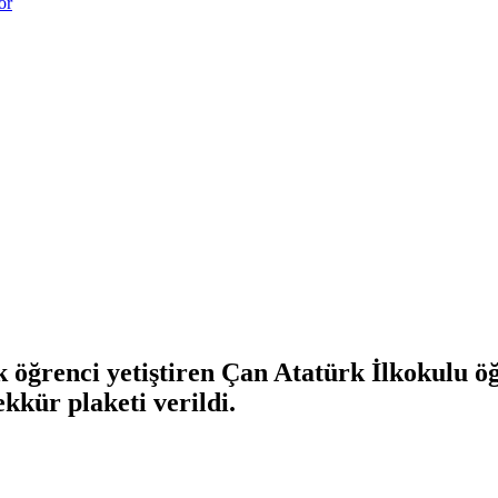
or
k öğrenci yetiştiren Çan Atatürk İlkokulu ö
kkür plaketi verildi.