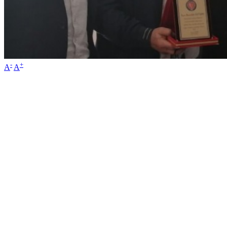
-
+
A
A