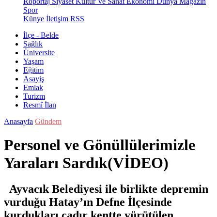
Röportaj
Siyaset
Kültür Ve Sanat
Ekonomi
Dünya
Magazin
Spor
Künye
İletişim
RSS
İlçe - Belde
Sağlık
Üniversite
Yaşam
Eğitim
Asayiş
Emlak
Turizm
Resmî İlan
Anasayfa
Gündem
Personel ve Gönüllülerimizle
Yaraları Sardık(VİDEO)
Ayvacık Belediyesi ile birlikte depremin
vurduğu Hatay’ın Defne İlçesinde
kurdukları çadır kentte yürütülen