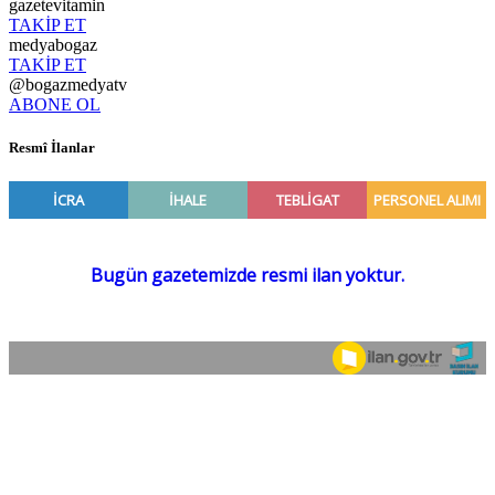
gazetevitamin
TAKİP ET
medyabogaz
TAKİP ET
@bogazmedyatv
ABONE OL
Resmî İlanlar