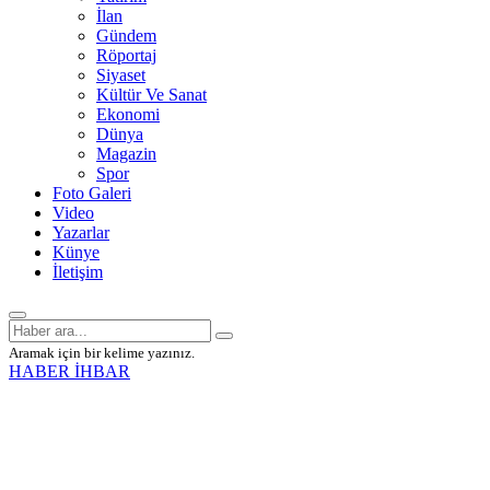
İlan
Gündem
Röportaj
Siyaset
Kültür Ve Sanat
Ekonomi
Dünya
Magazin
Spor
Foto Galeri
Video
Yazarlar
Künye
İletişim
Aramak için bir kelime yazınız.
HABER İHBAR