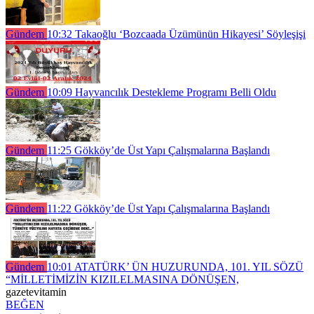
Gündem
10:32
Takaoğlu ‘Bozcaada Üzümünün Hikayesi’ Söyleşişi
Gündem
10:09
Hayvancılık Destekleme Programı Belli Oldu
Gündem
11:25
Gökköy’de Üst Yapı Çalışmalarına Başlandı
Gündem
11:22
Gökköy’de Üst Yapı Çalışmalarına Başlandı
Gündem
10:01
ATATÜRK’ ÜN HUZURUNDA, 101. YIL SÖZÜ
“MİLLETİMİZİN KIZILELMASINA DÖNÜŞEN,
gazetevitamin
BEĞEN