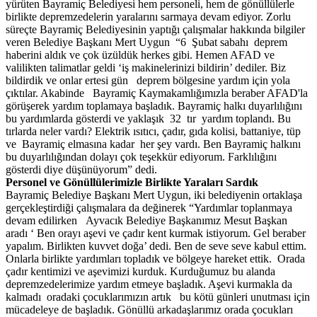
yürüten Bayramiç Belediyesi hem personeli, hem de gönüllülerle
birlikte depremzedelerin yaralarını sarmaya devam ediyor. Zorlu
süreçte Bayramiç Belediyesinin yaptığı çalışmalar hakkında bilgiler
veren Belediye Başkanı Mert Uygun “6 Şubat sabahı deprem
haberini aldık ve çok üzüldük herkes gibi. Hemen AFAD ve
valilikten talimatlar geldi ‘iş makinelerinizi bildirin’ dediler. Biz
bildirdik ve onlar ertesi gün deprem bölgesine yardım için yola
çıktılar. Akabinde Bayramiç Kaymakamlığımızla beraber AFAD'la
görüşerek yardım toplamaya başladık. Bayramiç halkı duyarlılığını
bu yardımlarda gösterdi ve yaklaşık 32 tır yardım toplandı. Bu
tırlarda neler vardı? Elektrik ısıtıcı, çadır, gıda kolisi, battaniye, tüp
ve Bayramiç elmasına kadar her şey vardı. Ben Bayramiç halkını
bu duyarlılığından dolayı çok teşekkür ediyorum. Farklılığını
gösterdi diye düşünüyorum” dedi.
Personel ve Gönüllülerimizle Birlikte Yaraları Sardık
Bayramiç Belediye Başkanı Mert Uygun, iki belediyenin ortaklaşa
gerçekleştirdiği çalışmalara da değinerek “Yardımlar toplanmaya
devam edilirken Ayvacık Belediye Başkanımız Mesut Başkan
aradı ‘ Ben orayı aşevi ve çadır kent kurmak istiyorum. Gel beraber
yapalım. Birlikten kuvvet doğa’ dedi. Ben de seve seve kabul ettim.
Onlarla birlikte yardımları topladık ve bölgeye hareket ettik. Orada
çadır kentimizi ve aşevimizi kurduk. Kurduğumuz bu alanda
depremzedelerimize yardım etmeye başladık. Aşevi kurmakla da
kalmadı oradaki çocuklarımızın artık bu kötü günleri unutması için
mücadeleye de başladık. Gönüllü arkadaşlarımız orada çocukları