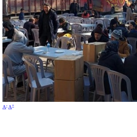
-
+
A
A