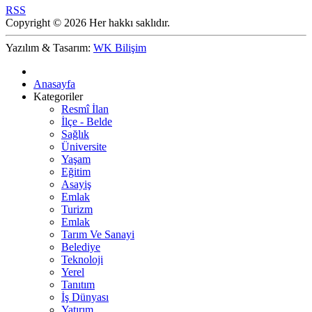
RSS
Copyright © 2026 Her hakkı saklıdır.
Yazılım & Tasarım:
WK Bilişim
Anasayfa
Kategoriler
Resmî İlan
İlçe - Belde
Sağlık
Üniversite
Yaşam
Eğitim
Asayiş
Emlak
Turizm
Emlak
Tarım Ve Sanayi
Belediye
Teknoloji
Yerel
Tanıtım
İş Dünyası
Yatırım