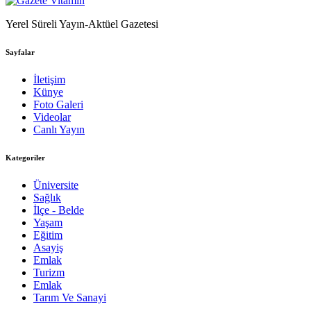
Yerel Süreli Yayın-Aktüel Gazetesi
Sayfalar
İletişim
Künye
Foto Galeri
Videolar
Canlı Yayın
Kategoriler
Üniversite
Sağlık
İlçe - Belde
Yaşam
Eğitim
Asayiş
Emlak
Turizm
Emlak
Tarım Ve Sanayi