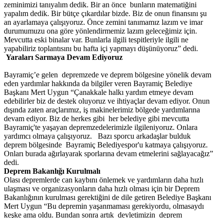
zeminimizi tanıyalım dedik. Bir an önce bunların matematiğini
yapalım dedik. Bir bütçe çıkardılar bizde. Biz de onun finansını şu
an ayarlamaya çalışıyoruz. Önce zemini tanımamız lazım ve imar
durumumuzu ona göre yönlendirmemiz lazım geleceğimiz için.
Mevcutta eski binalar var. Bunlarla ilgili tespitleriyle ilgili ne
yapabiliriz toplantısını bu hafta içi yapmayı düşünüyoruz” dedi.
Yaraları Sarmaya Devam Ediyoruz
Bayramiç’e gelen depremzede ve deprem bölgesine yönelik devam
eden yardımlar hakkında da bilgiler veren Bayramiç Belediye
Başkanı Mert Uygun “Çanakkale halkı yardım etmeye devam
edebilirler biz de destek oluyoruz ve ihtiyaçlar devam ediyor. Onun
dışında zaten araçlarımız, iş makinelerimiz bölgede yardımlarına
devam ediyor. Biz de herkes gibi her belediye gibi mevcutta
Bayramiç'te yaşayan depremzedelerimizle ilgileniyoruz. Onlara
yardımcı olmaya çalışıyoruz. Bazı sporcu arkadaşlar bulduk
deprem bölgesinde Bayramiç Belediyespor'u katmaya çalışıyoruz.
Onları burada ağırlayarak sporlarına devam etmelerini sağlayacağız”
dedi.
Deprem Bakanlığı Kurulmalı
Olası depremlerde can kaybını önlemek ve yardımların daha hızlı
ulaşması ve organizasyonların daha hızlı olması için bir Deprem
Bakanlığının kurulması gerektiğini de dile getiren Belediye Başkanı
Mert Uygun “Bu depremin yaşanmaması gerekiyordu, olmasaydı
keşke ama oldu. Bundan sonra artık devletimizin deprem