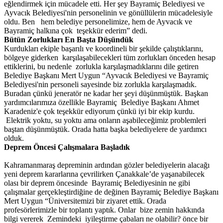
eğlendirmek için mücadele etti. Her şey Bayramiç Belediyesi ve
Ayvacık Belediyesi'nin personelinin ve gönüllülerin mücadelesiyle
oldu. Ben hem belediye personelimize, hem de Ayvacık ve
Bayramiç halkına çok teşekkür ederim” dedi.
Bütün Zorlukları En Başta Düşündük
Kurdukları ekiple başarılı ve koordineli bir şekilde çalıştıklarını,
bölgeye giderken karşılaşabilecekleri tüm zorlukları önceden hesap
ettiklerini, bu nedenle zorlukla karşılaşmadıklarını dile getiren
Belediye Başkanı Mert Uygun “Ayvacık Belediyesi ve Bayramiç
Belediyesi'nin personeli sayesinde biz zorlukla karşılaşmadık.
Buradan çünkü jeneratör ne kadar her şeyi düşünmüştük. Başkan
yardımcılarımıza özellikle Bayramiç Belediye Başkanı Ahmet
Karadeniz'e çok teşekkür ediyorum çünkü iyi bir ekip kurdu.
Elektrik yoktu, su yoktu ama onların aşabileceğimiz problemleri
baştan düşünmüştük. Orada hatta başka belediyelere de yardımcı
olduk.
Deprem Öncesi Çalışmalara Başladık
Kahramanmaraş depreminin ardından gözler belediyelerin alacağı
yeni deprem kararlarına çevrilirken Çanakkale’de yaşanabilecek
olası bir deprem öncesinde Bayramiç Belediyesinin ne gibi
çalışmalar gerçekleştirdiğine de değinen Bayramiç Belediye Başkanı
Mert Uygun “Üniversitemizi bir ziyaret ettik. Orada
profesörlerimizle bir toplantı yaptık. Onlar bize zemin hakkında
bilgi vererek Zemindeki iyileştirme çabaları ne olabilir? önce bir