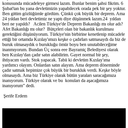
konusunda mücadeleye girmesi lazım. Bunlar benim şahsi fikrim. 6
Şubat'tan bu yana devletimizin yapabilecek orada pek bir şey yoktur.
Ben gittim gözlüğümle gördüm. Çünkü çok büyük bir deprem. Ama
24 yıldan beri devletimiz ne yaptı diye düşünmek lazım.24 yıldan
beri ne yapıldı? Acilen Türkiye'de Deprem Bakanlığı mı olur adı?
Afet Bakanlığı mı olur? Bütçeleri olan bir bakanlık kurulması
gerektiğini düşünüyorum. Türkiye'nin birbirine kenetlenip mücadele
ettiği bir ortamda Kızılay'ımızı keşke o çadırları satmasaydı da biz de
buruk olmasaydık o burukluğu ömür boyu ben unutabileceğime
inanmıyorum. Bundan Üç sonra eee Bayramiç Belediyesi olarak
ben Kızılay'dan çadır satın alabilirim. Gayet normal bir şey,
ihtiyacım vardı. Stok yapacak. Tabii ki devletim Kızılay'ıma
yardımcı olayım. Onlardan satın alayım. Ama deprem döneminde
çadır satmak hepimize çok büyük bir burukluk verdi. Keşke böyle
olmasaydı. Ama biz Türkiye olarak bütün yaraları saracağımıza
inanıyorum. Türkiye olarak ve bu konuları da aşacağımıza
inanıyorum” dedi.
Şerife Erdem