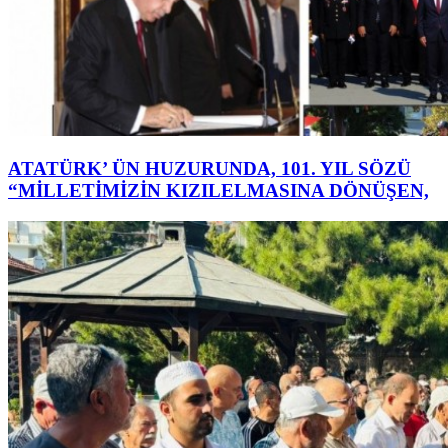
ATATÜRK’ ÜN HUZURUNDA, 101. YIL SÖZÜ
“MİLLETİMİZİN KIZILELMASINA DÖNÜŞEN,