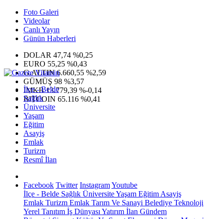
Foto Galeri
Videolar
Canlı Yayın
Günün Haberleri
DOLAR
47,74
%0,25
EURO
55,25
%0,43
G.ALTIN
6.660,55
%2,59
GÜMÜŞ
98
%3,57
İlçe - Belde
IMKB
13.779,39
%-0,14
Sağlık
BITCOIN
65.116
%0,41
Üniversite
Yaşam
Eğitim
Asayiş
Emlak
Turizm
Resmî İlan
Facebook
Twitter
Instagram
Youtube
İlçe - Belde
Sağlık
Üniversite
Yaşam
Eğitim
Asayiş
Emlak
Turizm
Emlak
Tarım Ve Sanayi
Belediye
Teknoloji
Yerel
Tanıtım
İş Dünyası
Yatırım
İlan
Gündem