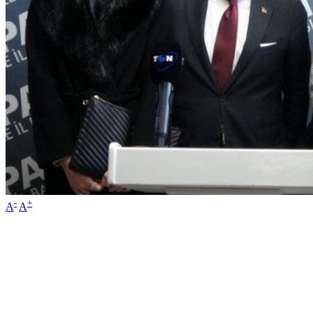
-
+
A
A