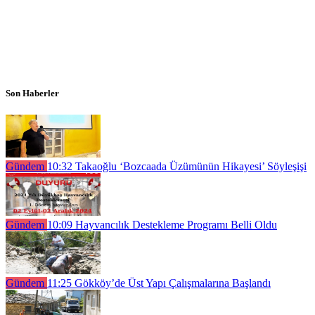
Son Haberler
Gündem
10:32
Takaoğlu ‘Bozcaada Üzümünün Hikayesi’ Söyleşişi
Gündem
10:09
Hayvancılık Destekleme Programı Belli Oldu
Gündem
11:25
Gökköy’de Üst Yapı Çalışmalarına Başlandı