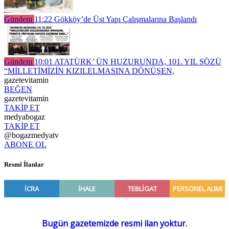
Gündem
11:22
Gökköy’de Üst Yapı Çalışmalarına Başlandı
Gündem
10:01
ATATÜRK’ ÜN HUZURUNDA, 101. YIL SÖZÜ
“MİLLETİMİZİN KIZILELMASINA DÖNÜŞEN,
gazetevitamin
BEĞEN
gazetevitamin
TAKİP ET
medyabogaz
TAKİP ET
@bogazmedyatv
ABONE OL
Resmî İlanlar