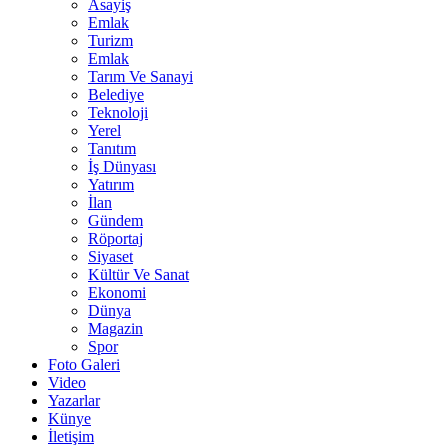
Asayiş
Emlak
Turizm
Emlak
Tarım Ve Sanayi
Belediye
Teknoloji
Yerel
Tanıtım
İş Dünyası
Yatırım
İlan
Gündem
Röportaj
Siyaset
Kültür Ve Sanat
Ekonomi
Dünya
Magazin
Spor
Foto Galeri
Video
Yazarlar
Künye
İletişim