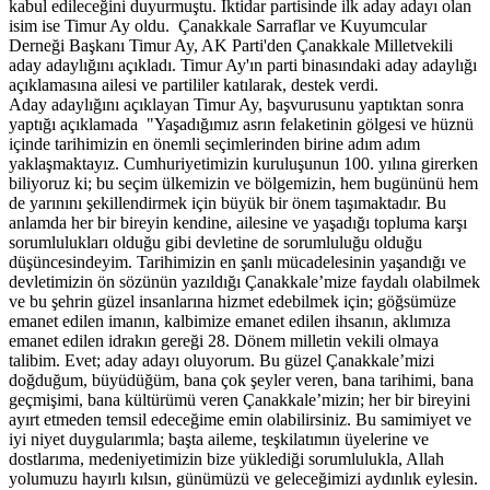
kabul edileceğini duyurmuştu. İktidar partisinde ilk aday adayı olan
isim ise Timur Ay oldu. Çanakkale Sarraflar ve Kuyumcular
Derneği Başkanı Timur Ay, AK Parti'den Çanakkale Milletvekili
aday adaylığını açıkladı. Timur Ay'ın parti binasındaki aday adaylığı
açıklamasına ailesi ve partililer katılarak, destek verdi.
Aday adaylığını açıklayan Timur Ay, başvurusunu yaptıktan sonra
yaptığı açıklamada "Yaşadığımız asrın felaketinin gölgesi ve hüznü
içinde tarihimizin en önemli seçimlerinden birine adım adım
yaklaşmaktayız. Cumhuriyetimizin kuruluşunun 100. yılına girerken
biliyoruz ki; bu seçim ülkemizin ve bölgemizin, hem bugününü hem
de yarınını şekillendirmek için büyük bir önem taşımaktadır. Bu
anlamda her bir bireyin kendine, ailesine ve yaşadığı topluma karşı
sorumlulukları olduğu gibi devletine de sorumluluğu olduğu
düşüncesindeyim. Tarihimizin en şanlı mücadelesinin yaşandığı ve
devletimizin ön sözünün yazıldığı Çanakkale’mize faydalı olabilmek
ve bu şehrin güzel insanlarına hizmet edebilmek için; göğsümüze
emanet edilen imanın, kalbimize emanet edilen ihsanın, aklımıza
emanet edilen idrakın gereği 28. Dönem milletin vekili olmaya
talibim. Evet; aday adayı oluyorum. Bu güzel Çanakkale’mizi
doğduğum, büyüdüğüm, bana çok şeyler veren, bana tarihimi, bana
geçmişimi, bana kültürümü veren Çanakkale’mizin; her bir bireyini
ayırt etmeden temsil edeceğime emin olabilirsiniz. Bu samimiyet ve
iyi niyet duygularımla; başta aileme, teşkilatımın üyelerine ve
dostlarıma, medeniyetimizin bize yüklediği sorumlulukla, Allah
yolumuzu hayırlı kılsın, günümüzü ve geleceğimizi aydınlık eylesin.