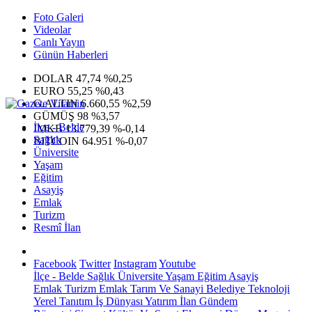
Foto Galeri
Videolar
Canlı Yayın
Günün Haberleri
DOLAR
47,74
%0,25
EURO
55,25
%0,43
G.ALTIN
6.660,55
%2,59
GÜMÜŞ
98
%3,57
İlçe - Belde
IMKB
13.779,39
%-0,14
Sağlık
BITCOIN
64.951
%-0,07
Üniversite
Yaşam
Eğitim
Asayiş
Emlak
Turizm
Resmî İlan
Facebook
Twitter
Instagram
Youtube
İlçe - Belde
Sağlık
Üniversite
Yaşam
Eğitim
Asayiş
Emlak
Turizm
Emlak
Tarım Ve Sanayi
Belediye
Teknoloji
Yerel
Tanıtım
İş Dünyası
Yatırım
İlan
Gündem