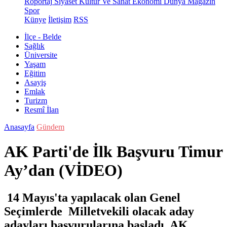
Röportaj
Siyaset
Kültür Ve Sanat
Ekonomi
Dünya
Magazin
Spor
Künye
İletişim
RSS
İlçe - Belde
Sağlık
Üniversite
Yaşam
Eğitim
Asayiş
Emlak
Turizm
Resmî İlan
Anasayfa
Gündem
AK Parti'de İlk Başvuru Timur
Ay’dan (VİDEO)
14 Mayıs'ta yapılacak olan Genel
Seçimlerde Milletvekili olacak aday
adayları başvurularına başladı. AK