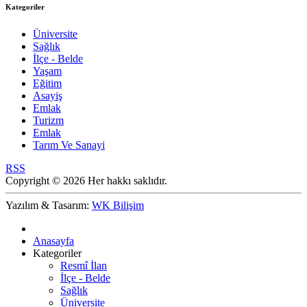
Kategoriler
Üniversite
Sağlık
İlçe - Belde
Yaşam
Eğitim
Asayiş
Emlak
Turizm
Emlak
Tarım Ve Sanayi
RSS
Copyright © 2026 Her hakkı saklıdır.
Yazılım & Tasarım:
WK Bilişim
Anasayfa
Kategoriler
Resmî İlan
İlçe - Belde
Sağlık
Üniversite