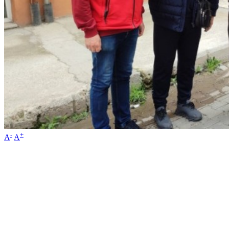
-
+
A
A