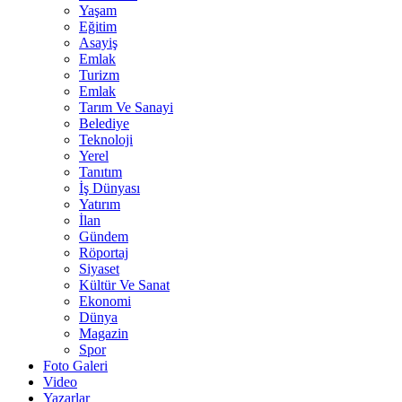
Yaşam
Eğitim
Asayiş
Emlak
Turizm
Emlak
Tarım Ve Sanayi
Belediye
Teknoloji
Yerel
Tanıtım
İş Dünyası
Yatırım
İlan
Gündem
Röportaj
Siyaset
Kültür Ve Sanat
Ekonomi
Dünya
Magazin
Spor
Foto Galeri
Video
Yazarlar