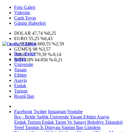
Foto Galeri
Videolar
Canlı Yayın
Günün Haberleri
DOLAR
47,74
%0,25
EURO
55,25
%0,43
G.ALTIN
6.660,55
%2,59
GÜMÜŞ
98
%3,57
İlçe - Belde
IMKB
13.779,39
%-0,14
Sağlık
BITCOIN
64.856
%-0,21
Üniversite
Yaşam
Eğitim
Asayiş
Emlak
Turizm
Resmî İlan
Facebook
Twitter
Instagram
Youtube
İlçe - Belde
Sağlık
Üniversite
Yaşam
Eğitim
Asayiş
Emlak
Turizm
Emlak
Tarım Ve Sanayi
Belediye
Teknoloji
Yerel
Tanıtım
İş Dünyası
Yatırım
İlan
Gündem