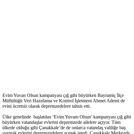
Evim Yuvan Olsun kampanyası çığ gibi büyürken Bayramiç İlçe
Müftülüğü Veri Hazırlama ve Kontrol İşletmeni Ahmet Ademi de
evini ücretsiz olarak depremzedelere tahsis etti.
Ülke genelinde başlatılan ‘Evim Yuvam Olsun’ kampanyası çığ gibi
büyürken vatandaşlar evlerini depremzede ailelere açıyor. Tüm
ülkede olduğu gibi Çanakkale’de de onlarca vatandaş valiliğe baş
vurarak evlerini depremzedelere açmak istedi. Çanakkale Merkezde