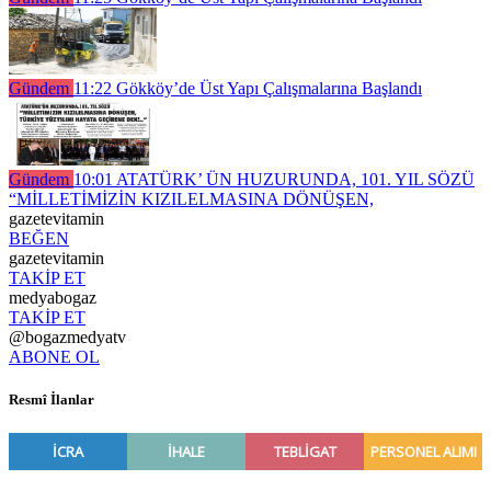
Gündem
11:22
Gökköy’de Üst Yapı Çalışmalarına Başlandı
Gündem
10:01
ATATÜRK’ ÜN HUZURUNDA, 101. YIL SÖZÜ
“MİLLETİMİZİN KIZILELMASINA DÖNÜŞEN,
gazetevitamin
BEĞEN
gazetevitamin
TAKİP ET
medyabogaz
TAKİP ET
@bogazmedyatv
ABONE OL
Resmî İlanlar