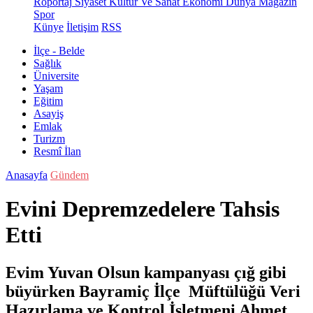
Röportaj
Siyaset
Kültür Ve Sanat
Ekonomi
Dünya
Magazin
Spor
Künye
İletişim
RSS
İlçe - Belde
Sağlık
Üniversite
Yaşam
Eğitim
Asayiş
Emlak
Turizm
Resmî İlan
Anasayfa
Gündem
Evini Depremzedelere Tahsis
Etti
Evim Yuvan Olsun kampanyası çığ gibi
büyürken Bayramiç İlçe Müftülüğü Veri
Hazırlama ve Kontrol İşletmeni Ahmet