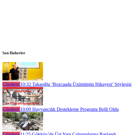
Son Haberler
Gündem
10:32
Takaoğlu ‘Bozcaada Üzümünün Hikayesi’ Söyleşişi
Gündem
10:09
Hayvancılık Destekleme Programı Belli Oldu
Gündem
11:25
Gökköy’de Üst Yapı Çalışmalarına Başlandı