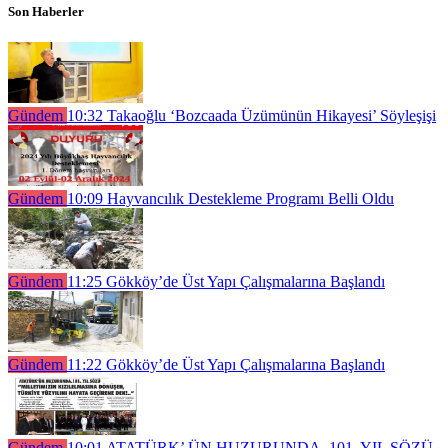
Son Haberler
Gündem
10:32
Takaoğlu ‘Bozcaada Üzümünün Hikayesi’ Söyleşişi
Gündem
10:09
Hayvancılık Destekleme Programı Belli Oldu
Gündem
11:25
Gökköy’de Üst Yapı Çalışmalarına Başlandı
Gündem
11:22
Gökköy’de Üst Yapı Çalışmalarına Başlandı
Gündem
10:01
ATATÜRK’ ÜN HUZURUNDA, 101. YIL SÖZÜ