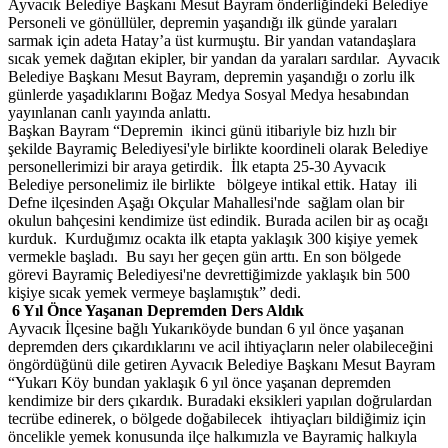
Ayvacık Belediye Başkanı Mesut Bayram önderliğindeki Belediye
Personeli ve gönüllüler, depremin yaşandığı ilk günde yaraları
sarmak için adeta Hatay’a üst kurmuştu. Bir yandan vatandaşlara
sıcak yemek dağıtan ekipler, bir yandan da yaraları sardılar. Ayvacık
Belediye Başkanı Mesut Bayram, depremin yaşandığı o zorlu ilk
günlerde yaşadıklarını Boğaz Medya Sosyal Medya hesabından
yayınlanan canlı yayında anlattı.
Başkan Bayram “Depremin ikinci günü itibariyle biz hızlı bir
şekilde Bayramiç Belediyesi'yle birlikte koordineli olarak Belediye
personellerimizi bir araya getirdik. İlk etapta 25-30 Ayvacık
Belediye personelimiz ile birlikte bölgeye intikal ettik. Hatay ili
Defne ilçesinden Aşağı Okçular Mahallesi'nde sağlam olan bir
okulun bahçesini kendimize üst edindik. Burada acilen bir aş ocağı
kurduk. Kurduğımız ocakta ilk etapta yaklaşık 300 kişiye yemek
vermekle başladı. Bu sayı her geçen gün arttı. En son bölgede
görevi Bayramiç Belediyesi'ne devrettiğimizde yaklaşık bin 500
kişiye sıcak yemek vermeye başlamıştık” dedi.
6 Yıl Önce Yaşanan Depremden Ders Aldık
Ayvacık İlçesine bağlı Yukarıköyde bundan 6 yıl önce yaşanan
depremden ders çıkardıklarını ve acil ihtiyaçların neler olabileceğini
öngördüğünü dile getiren Ayvacık Belediye Başkanı Mesut Bayram
“Yukarı Köy bundan yaklaşık 6 yıl önce yaşanan depremden
kendimize bir ders çıkardık. Buradaki eksikleri yapılan doğrulardan
tecrübe edinerek, o bölgede doğabilecek ihtiyaçları bildiğimiz için
öncelikle yemek konusunda ilçe halkımızla ve Bayramiç halkıyla