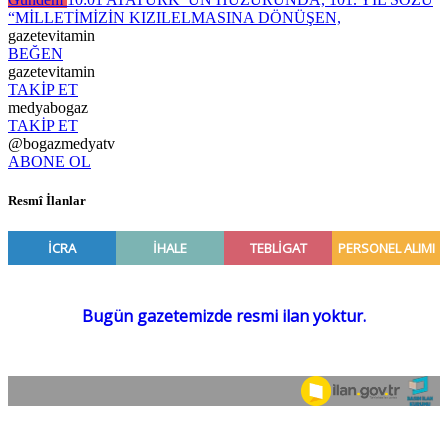
“MİLLETİMİZİN KIZILELMASINA DÖNÜŞEN,
gazetevitamin
BEĞEN
gazetevitamin
TAKİP ET
medyabogaz
TAKİP ET
@bogazmedyatv
ABONE OL
Resmî İlanlar