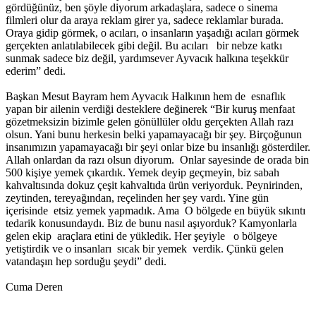
gördüğünüz, ben şöyle diyorum arkadaşlara, sadece o sinema
filmleri olur da araya reklam girer ya, sadece reklamlar burada.
Oraya gidip görmek, o acıları, o insanların yaşadığı acıları görmek
gerçekten anlatılabilecek gibi değil. Bu acıları bir nebze katkı
sunmak sadece biz değil, yardımsever Ayvacık halkına teşekkür
ederim” dedi.
Başkan Mesut Bayram hem Ayvacık Halkının hem de esnaflık
yapan bir ailenin verdiği desteklere değinerek “Bir kuruş menfaat
gözetmeksizin bizimle gelen gönüllüler oldu gerçekten Allah razı
olsun. Yani bunu herkesin belki yapamayacağı bir şey. Birçoğunun
insanımızın yapamayacağı bir şeyi onlar bize bu insanlığı gösterdiler.
Allah onlardan da razı olsun diyorum. Onlar sayesinde de orada bin
500 kişiye yemek çıkardık. Yemek deyip geçmeyin, biz sabah
kahvaltısında dokuz çeşit kahvaltıda ürün veriyorduk. Peynirinden,
zeytinden, tereyağından, reçelinden her şey vardı. Yine gün
içerisinde etsiz yemek yapmadık. Ama O bölgede en büyük sıkıntı
tedarik konusundaydı. Biz de bunu nasıl aşıyorduk? Kamyonlarla
gelen ekip araçlara etini de yükledik. Her şeyiyle o bölgeye
yetiştirdik ve o insanları sıcak bir yemek verdik. Çünkü gelen
vatandaşın hep sorduğu şeydi” dedi.
Cuma Deren