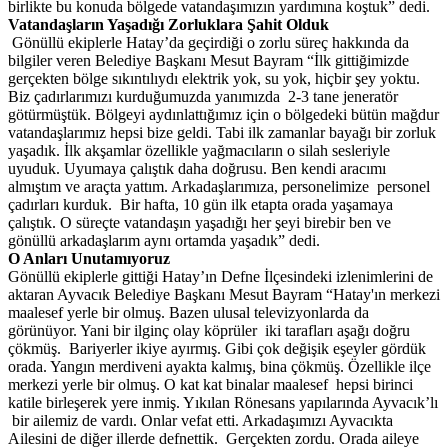
birlikte bu konuda bölgede vatandaşımızın yardımına koştuk” dedi.
Vatandaşların Yaşadığı Zorluklara Şahit Olduk
Gönüllü ekiplerle Hatay’da geçirdiği o zorlu süreç hakkında da
bilgiler veren Belediye Başkanı Mesut Bayram “İlk gittiğimizde
gerçekten bölge sıkıntılıydı elektrik yok, su yok, hiçbir şey yoktu.
Biz çadırlarımızı kurduğumuzda yanımızda 2-3 tane jeneratör
götürmüştük. Bölgeyi aydınlattığımız için o bölgedeki bütün mağdur
vatandaşlarımız hepsi bize geldi. Tabi ilk zamanlar bayağı bir zorluk
yaşadık. İlk akşamlar özellikle yağmacıların o silah sesleriyle
uyuduk. Uyumaya çalıştık daha doğrusu. Ben kendi aracımı
almıştım ve araçta yattım. Arkadaşlarımıza, personelimize personel
çadırları kurduk. Bir hafta, 10 gün ilk etapta orada yaşamaya
çalıştık. O süreçte vatandaşın yaşadığı her şeyi birebir ben ve
gönüllü arkadaşlarım aynı ortamda yaşadık” dedi.
O Anları Unutamıyoruz
Gönüllü ekiplerle gittiği Hatay’ın Defne İlçesindeki izlenimlerini de
aktaran Ayvacık Belediye Başkanı Mesut Bayram “Hatay'ın merkezi
maalesef yerle bir olmuş. Bazen ulusal televizyonlarda da
görünüyor. Yani bir ilginç olay köprüler iki tarafları aşağı doğru
çökmüş. Bariyerler ikiye ayırmış. Gibi çok değişik eşeyler gördük
orada. Yangın merdiveni ayakta kalmış, bina çökmüş. Özellikle ilçe
merkezi yerle bir olmuş. O kat kat binalar maalesef hepsi birinci
katile birleşerek yere inmiş. Yıkılan Rönesans yapılarında Ayvacık’lı
bir ailemiz de vardı. Onlar vefat etti. Arkadaşımızı Ayvacıkta
Ailesini de diğer illerde defnettik. Gerçekten zordu. Orada aileye