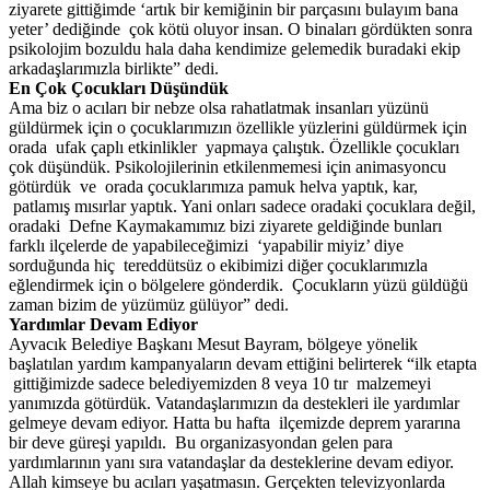
ziyarete gittiğimde ‘artık bir kemiğinin bir parçasını bulayım bana
yeter’ dediğinde çok kötü oluyor insan. O binaları gördükten sonra
psikolojim bozuldu hala daha kendimize gelemedik buradaki ekip
arkadaşlarımızla birlikte” dedi.
En Çok Çocukları Düşündük
Ama biz o acıları bir nebze olsa rahatlatmak insanları yüzünü
güldürmek için o çocuklarımızın özellikle yüzlerini güldürmek için
orada ufak çaplı etkinlikler yapmaya çalıştık. Özellikle çocukları
çok düşündük. Psikolojilerinin etkilenmemesi için animasyoncu
götürdük ve orada çocuklarımıza pamuk helva yaptık, kar,
patlamış mısırlar yaptık. Yani onları sadece oradaki çocuklara değil,
oradaki Defne Kaymakamımız bizi ziyarete geldiğinde bunları
farklı ilçelerde de yapabileceğimizi ‘yapabilir miyiz’ diye
sorduğunda hiç tereddütsüz o ekibimizi diğer çocuklarımızla
eğlendirmek için o bölgelere gönderdik. Çocukların yüzü güldüğü
zaman bizim de yüzümüz gülüyor” dedi.
Yardımlar Devam Ediyor
Ayvacık Belediye Başkanı Mesut Bayram, bölgeye yönelik
başlatılan yardım kampanyaların devam ettiğini belirterek “ilk etapta
gittiğimizde sadece belediyemizden 8 veya 10 tır malzemeyi
yanımızda götürdük. Vatandaşlarımızın da destekleri ile yardımlar
gelmeye devam ediyor. Hatta bu hafta ilçemizde deprem yararına
bir deve güreşi yapıldı. Bu organizasyondan gelen para
yardımlarının yanı sıra vatandaşlar da desteklerine devam ediyor.
Allah kimseye bu acıları yaşatmasın. Gerçekten televizyonlarda