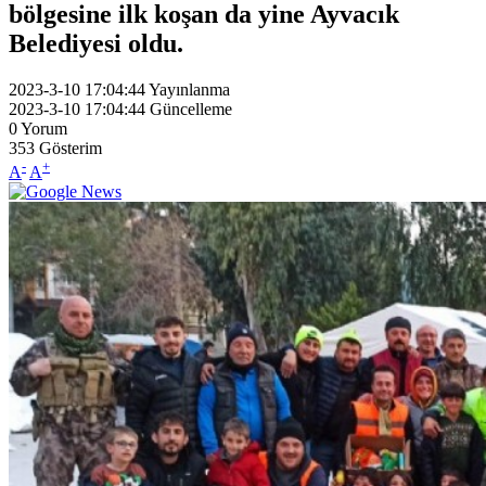
bölgesine ilk koşan da yine Ayvacık
Belediyesi oldu.
2023-3-10 17:04:44
Yayınlanma
2023-3-10 17:04:44
Güncelleme
0
Yorum
353
Gösterim
-
+
A
A