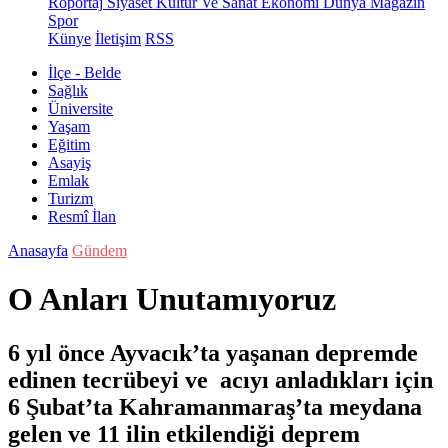
Röportaj
Siyaset
Kültür Ve Sanat
Ekonomi
Dünya
Magazin
Spor
Künye
İletişim
RSS
İlçe - Belde
Sağlık
Üniversite
Yaşam
Eğitim
Asayiş
Emlak
Turizm
Resmî İlan
Anasayfa
Gündem
O Anları Unutamıyoruz
6 yıl önce Ayvacık’ta yaşanan depremde
edinen tecrübeyi ve acıyı anladıkları için
6 Şubat’ta Kahramanmaraş’ta meydana
gelen ve 11 ilin etkilendiği deprem