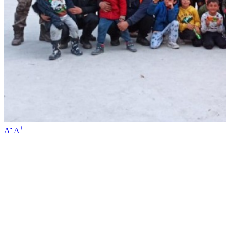
-
+
A
A