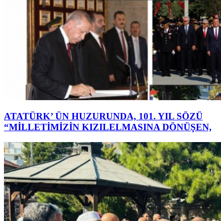
ATATÜRK’ ÜN HUZURUNDA, 101. YIL SÖZÜ
“MİLLETİMİZİN KIZILELMASINA DÖNÜŞEN,