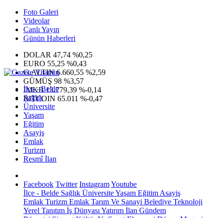
Foto Galeri
Videolar
Canlı Yayın
Günün Haberleri
DOLAR
47,74
%0,25
EURO
55,25
%0,43
G.ALTIN
6.660,55
%2,59
GÜMÜŞ
98
%3,57
İlçe - Belde
IMKB
13.779,39
%-0,14
Sağlık
BITCOIN
65.011
%-0,47
Üniversite
Yaşam
Eğitim
Asayiş
Emlak
Turizm
Resmî İlan
Facebook
Twitter
Instagram
Youtube
İlçe - Belde
Sağlık
Üniversite
Yaşam
Eğitim
Asayiş
Emlak
Turizm
Emlak
Tarım Ve Sanayi
Belediye
Teknoloji
Yerel
Tanıtım
İş Dünyası
Yatırım
İlan
Gündem