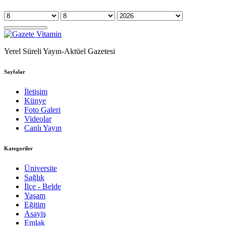
Yerel Süreli Yayın-Aktüel Gazetesi
Sayfalar
İletişim
Künye
Foto Galeri
Videolar
Canlı Yayın
Kategoriler
Üniversite
Sağlık
İlçe - Belde
Yaşam
Eğitim
Asayiş
Emlak