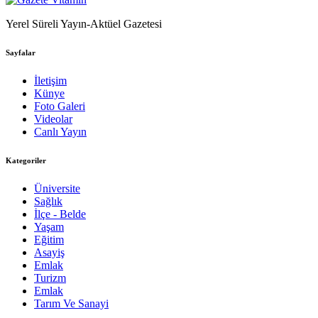
Yerel Süreli Yayın-Aktüel Gazetesi
Sayfalar
İletişim
Künye
Foto Galeri
Videolar
Canlı Yayın
Kategoriler
Üniversite
Sağlık
İlçe - Belde
Yaşam
Eğitim
Asayiş
Emlak
Turizm
Emlak
Tarım Ve Sanayi