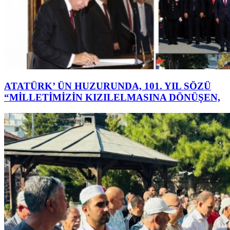
ATATÜRK’ ÜN HUZURUNDA, 101. YIL SÖZÜ
“MİLLETİMİZİN KIZILELMASINA DÖNÜŞEN,