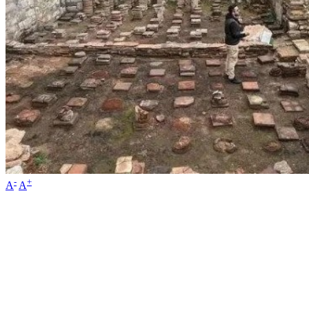
-
+
A
A