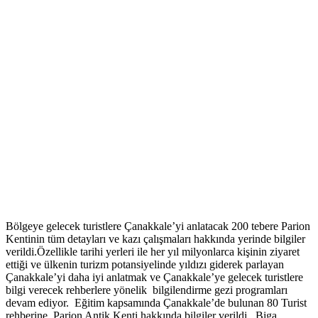
Bölgeye gelecek turistlere Çanakkale’yi anlatacak 200 tebere Parion
Kentinin tüm detayları ve kazı çalışmaları hakkında yerinde bilgiler
verildi.Özellikle tarihi yerleri ile her yıl milyonlarca kişinin ziyaret
ettiği ve ülkenin turizm potansiyelinde yıldızı giderek parlayan
Çanakkale’yi daha iyi anlatmak ve Çanakkale’ye gelecek turistlere
bilgi verecek rehberlere yönelik bilgilendirme gezi programları
devam ediyor. Eğitim kapsamında Çanakkale’de bulunan 80 Turist
rehberine Parion Antik Kenti hakkında bilgiler verildi. Biga