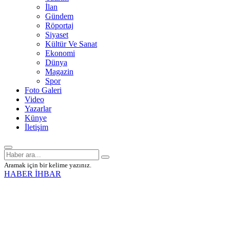
İlan
Gündem
Röportaj
Siyaset
Kültür Ve Sanat
Ekonomi
Dünya
Magazin
Spor
Foto Galeri
Video
Yazarlar
Künye
İletişim
Aramak için bir kelime yazınız.
HABER İHBAR