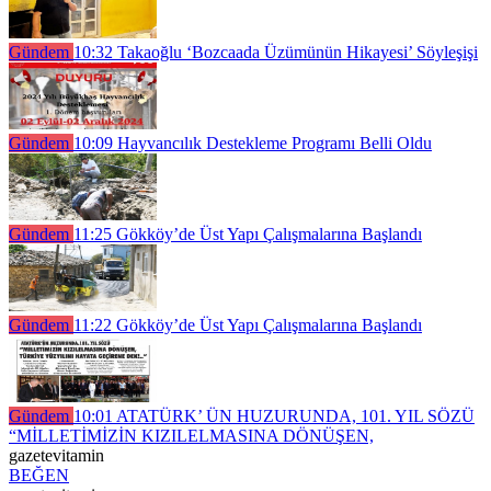
Gündem
10:32
Takaoğlu ‘Bozcaada Üzümünün Hikayesi’ Söyleşişi
Gündem
10:09
Hayvancılık Destekleme Programı Belli Oldu
Gündem
11:25
Gökköy’de Üst Yapı Çalışmalarına Başlandı
Gündem
11:22
Gökköy’de Üst Yapı Çalışmalarına Başlandı
Gündem
10:01
ATATÜRK’ ÜN HUZURUNDA, 101. YIL SÖZÜ
“MİLLETİMİZİN KIZILELMASINA DÖNÜŞEN,
gazetevitamin
BEĞEN