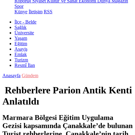
Röportaj
Siyaset
Kültür Ve Sanat
Ekonomi
Dünya
Magazin
Spor
Künye
İletişim
RSS
İlçe - Belde
Sağlık
Üniversite
Yaşam
Eğitim
Asayiş
Emlak
Turizm
Resmî İlan
Anasayfa
Gündem
Rehberlere Parion Antik Kenti
Anlatıldı
Marmara Bölgesi Eğitim Uygulama
Gezisi kapsamında Çanakkale’de bulunan
Turist rehberlerine, Çanakkale’nin tarih