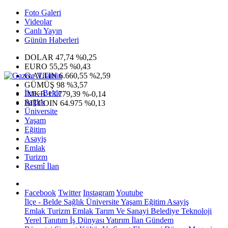
Foto Galeri
Videolar
Canlı Yayın
Günün Haberleri
DOLAR
47,74
%0,25
EURO
55,25
%0,43
G.ALTIN
6.660,55
%2,59
GÜMÜŞ
98
%3,57
İlçe - Belde
IMKB
13.779,39
%-0,14
Sağlık
BITCOIN
64.975
%0,13
Üniversite
Yaşam
Eğitim
Asayiş
Emlak
Turizm
Resmî İlan
Facebook
Twitter
Instagram
Youtube
İlçe - Belde
Sağlık
Üniversite
Yaşam
Eğitim
Asayiş
Emlak
Turizm
Emlak
Tarım Ve Sanayi
Belediye
Teknoloji
Yerel
Tanıtım
İş Dünyası
Yatırım
İlan
Gündem