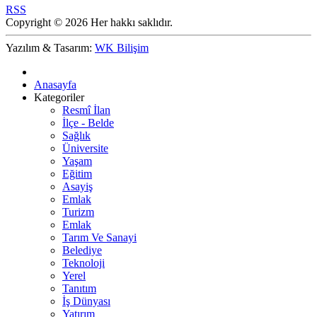
RSS
Copyright © 2026 Her hakkı saklıdır.
Yazılım & Tasarım:
WK Bilişim
Anasayfa
Kategoriler
Resmî İlan
İlçe - Belde
Sağlık
Üniversite
Yaşam
Eğitim
Asayiş
Emlak
Turizm
Emlak
Tarım Ve Sanayi
Belediye
Teknoloji
Yerel
Tanıtım
İş Dünyası
Yatırım