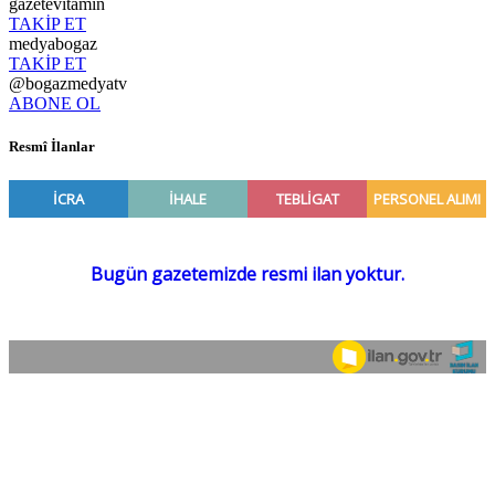
gazetevitamin
TAKİP ET
medyabogaz
TAKİP ET
@bogazmedyatv
ABONE OL
Resmî İlanlar