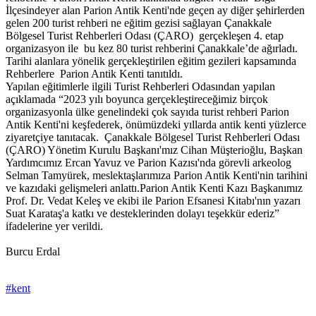
İlçesindeyer alan Parion Antik Kenti'nde geçen ay diğer şehirlerden
gelen 200 turist rehberi ne eğitim gezisi sağlayan Çanakkale
Bölgesel Turist Rehberleri Odası (ÇARO) gerçekleşen 4. etap
organizasyon ile bu kez 80 turist rehberini Çanakkale’de ağırladı.
Tarihi alanlara yönelik gerçekleştirilen eğitim gezileri kapsamında
Rehberlere Parion Antik Kenti tanıtıldı.
Yapılan eğitimlerle ilgili Turist Rehberleri Odasından yapılan
açıklamada “2023 yılı boyunca gerçekleştireceğimiz birçok
organizasyonla ülke genelindeki çok sayıda turist rehberi Parion
Antik Kenti'ni keşfederek, önümüzdeki yıllarda antik kenti yüzlerce
ziyaretçiye tanıtacak. Çanakkale Bölgesel Turist Rehberleri Odası
(ÇARO) Yönetim Kurulu Başkanı'mız Cihan Müşterioğlu, Başkan
Yardımcımız Ercan Yavuz ve Parion Kazısı'nda görevli arkeolog
Selman Tamyürek, meslektaşlarımıza Parion Antik Kenti'nin tarihini
ve kazıdaki gelişmeleri anlattı.Parion Antik Kenti Kazı Başkanımız
Prof. Dr. Vedat Keleş ve ekibi ile Parion Efsanesi Kitabı'nın yazarı
Suat Karataş'a katkı ve desteklerinden dolayı teşekkür ederiz”
ifadelerine yer verildi.
Burcu Erdal
#kent