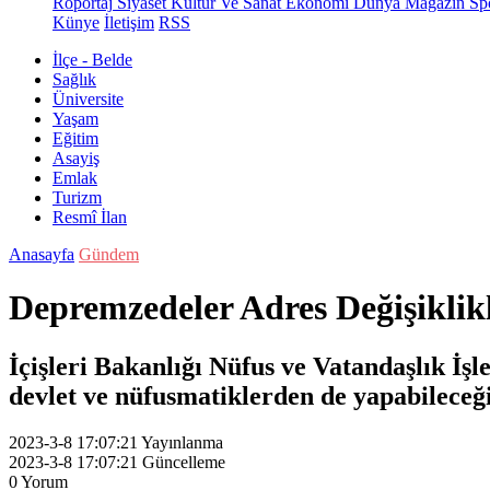
Röportaj
Siyaset
Kültür Ve Sanat
Ekonomi
Dünya
Magazin
Sp
Künye
İletişim
RSS
İlçe - Belde
Sağlık
Üniversite
Yaşam
Eğitim
Asayiş
Emlak
Turizm
Resmî İlan
Anasayfa
Gündem
Depremzedeler Adres Değişiklik
İçişleri Bakanlığı Nüfus ve Vatandaşlık İş
devlet ve nüfusmatiklerden de yapabileceği 
2023-3-8 17:07:21
Yayınlanma
2023-3-8 17:07:21
Güncelleme
0
Yorum