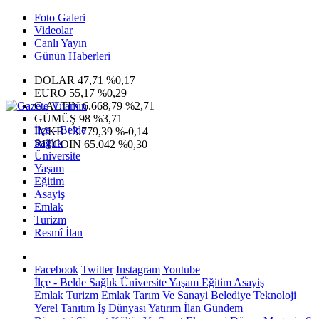
Foto Galeri
Videolar
Canlı Yayın
Günün Haberleri
DOLAR
47,71
%0,17
EURO
55,17
%0,29
G.ALTIN
6.668,79
%2,71
GÜMÜŞ
98
%3,71
İlçe - Belde
IMKB
13.779,39
%-0,14
Sağlık
BITCOIN
65.042
%0,30
Üniversite
Yaşam
Eğitim
Asayiş
Emlak
Turizm
Resmî İlan
Facebook
Twitter
Instagram
Youtube
İlçe - Belde
Sağlık
Üniversite
Yaşam
Eğitim
Asayiş
Emlak
Turizm
Emlak
Tarım Ve Sanayi
Belediye
Teknoloji
Yerel
Tanıtım
İş Dünyası
Yatırım
İlan
Gündem