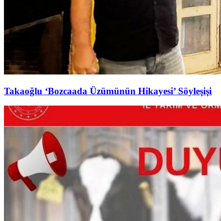
Takaoğlu ‘Bozcaada Üzümünün Hikayesi’ Söyleşişi