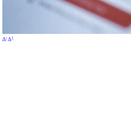
-
+
A
A