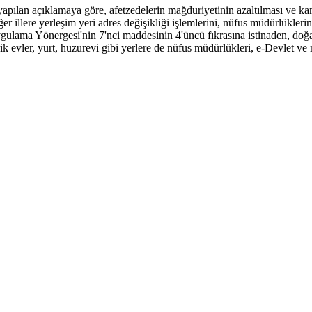
apılan açıklamaya göre, afetzedelerin mağduriyetinin azaltılması ve kam
er illere yerleşim yeri adres değişikliği işlemlerini, nüfus müdürlükleri
gulama Yönergesi'nin 7'nci maddesinin 4'üncü fıkrasına istinaden, doğa
brik evler, yurt, huzurevi gibi yerlere de nüfus müdürlükleri, e-Devlet v