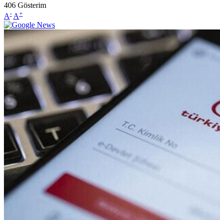
406
Gösterim
-
+
A
A