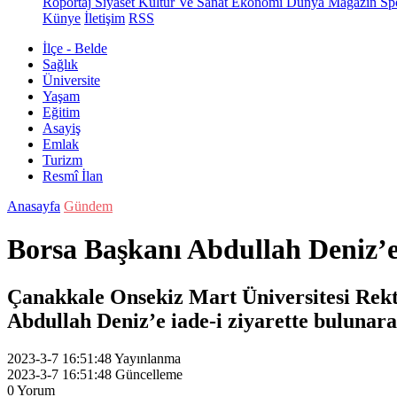
Röportaj
Siyaset
Kültür Ve Sanat
Ekonomi
Dünya
Magazin
Sp
Künye
İletişim
RSS
İlçe - Belde
Sağlık
Üniversite
Yaşam
Eğitim
Asayiş
Emlak
Turizm
Resmî İlan
Anasayfa
Gündem
Borsa Başkanı Abdullah Deniz’
Çanakkale Onsekiz Mart Üniversitesi Rek
Abdullah Deniz’e iade-i ziyarette bulunara
2023-3-7 16:51:48
Yayınlanma
2023-3-7 16:51:48
Güncelleme
0
Yorum