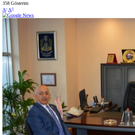
358
Gösterim
-
+
A
A