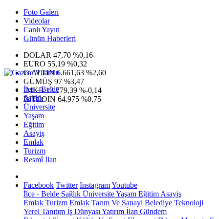
Foto Galeri
Videolar
Canlı Yayın
Günün Haberleri
DOLAR
47,70
%0,16
EURO
55,19
%0,32
G.ALTIN
6.661,63
%2,60
GÜMÜŞ
97
%3,47
İlçe - Belde
IMKB
13.779,39
%-0,14
Sağlık
BITCOIN
64.975
%0,75
Üniversite
Yaşam
Eğitim
Asayiş
Emlak
Turizm
Resmî İlan
Facebook
Twitter
Instagram
Youtube
İlçe - Belde
Sağlık
Üniversite
Yaşam
Eğitim
Asayiş
Emlak
Turizm
Emlak
Tarım Ve Sanayi
Belediye
Teknoloji
Yerel
Tanıtım
İş Dünyası
Yatırım
İlan
Gündem