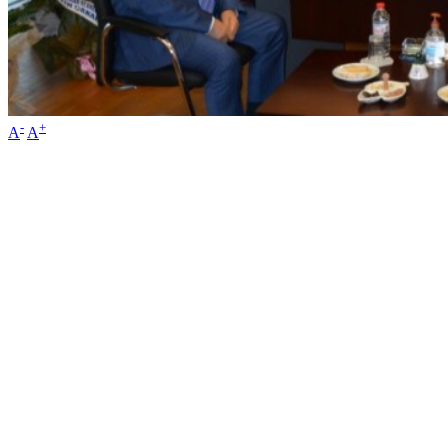
-
+
A
A